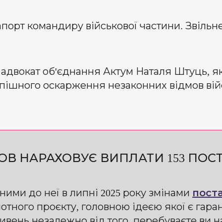
порт командиру військової частини. Звільн
 адвокат об'єднання Актум Наталя Штуць, як
успішного оскарження незаконних відмов вій
ОВ НАРАХОВУЄ ВИПЛАТИ 153 ПОС
ними до неї в липні 2025 року змінами
пост
лотного проєкту, головною ідеєю якої є гар
ивень незалежно від того, перебуваєте ви на