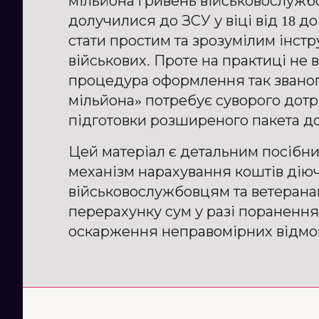
мільйона гривень військовослужб
долучилися до ЗСУ у віці від 18 до 
стати простим та зрозумілим інст
військових. Проте на практиці не 
процедура оформлення так званог
мільйона» потребує суворого дотр
підготовки розширеного пакета до
Цей матеріал є детальним посібн
механізм нарахування коштів дію
військовослужбовцям та ветерана
перерахунку сум у разі поранення
оскарження неправомірних відмов 