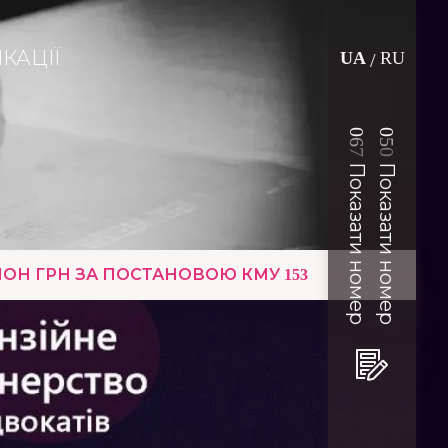
КАЦІЇ
UA
RU
/
0
0
6
5
7
0
Показати номер
Показати номер
ОН ГРН ЗА ПОСТАНОВОЮ КМУ 153