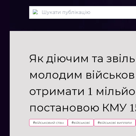
Як діючим та звіл
молодим військо
отримати 1 мільйо
постановою КМУ 1
#
військовий стан
#
військові
#
військові виплати