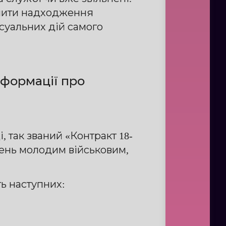
ечити надходження
суальних дій самого
нформації про
 так званий «Контракт 18-
вень молодим військовим,
ь наступних: