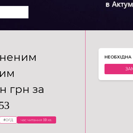
ьненим
НЕОБХІДНА
ЗА
вим
н грн за
53
#
ОГД
час читання 10 хв.