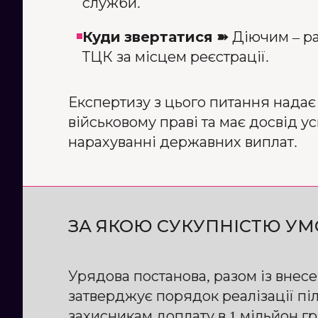
служби.
Куди звертатися ➽
Діючим – ра
ТЦК за місцем реєстрації.
Експертизу з цього питання надає
військовому праві та має досвід 
нарахуванні державних виплат.
ЗА ЯКОЮ СУКУПНІСТЮ УМ
Урядова постанова, разом із внесе
затверджує порядок реалізації пі
захисникам доплату в 1 мільйон гр