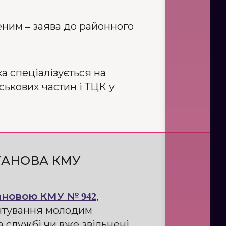
еним – заява до районного
а спеціалізується на
ськових частин і ТЦК у
ТАНОВА КМУ
ановою КМУ № 942
,
антування молодим
 службі чи вже звільнені.