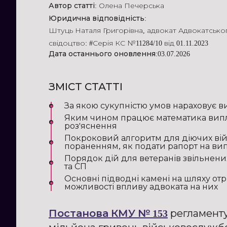
Автор статті:
Олена Печерська
Юридична відповідність:
Штуць Наталя Григорівна
,
адвокат Адвокатсько
свідоцтво: #Серія КС №11284/10 від 01.11.2023
Дата останнього оновлення:
03.07.2026
ЗМІСТ СТАТТІ
За якою сукупністю умов нараховує в
Яким чином працює математика випла
роз'яснення
Покроковий алгоритм для діючих вій
пораненням, як подати рапорт на вип
Порядок дій для ветеранів звільнених
та СП
Основні підводні камені на шляху от
можливості впливу адвоката на них
Постанова КМУ № 153
регламенту