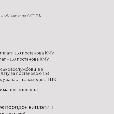
го об’єднання АКТУМ
,
иплати 153 постанова КМУ
т – 153 постанова КМУ
ськовослужбовців з
лату за постановою 153
 у запас – взаємодія з ТЦК
римання виплат та
є порядок виплати 1