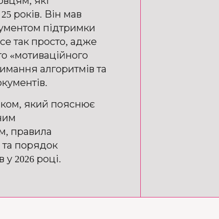
овцям, які
25 років. Він мав
рументом підтримки
все так просто, адже
о «мотиваційного
имання алгоритмів та
кументів.
иком, який пояснює
чим
м, правила
 та порядок
у 2026 році.