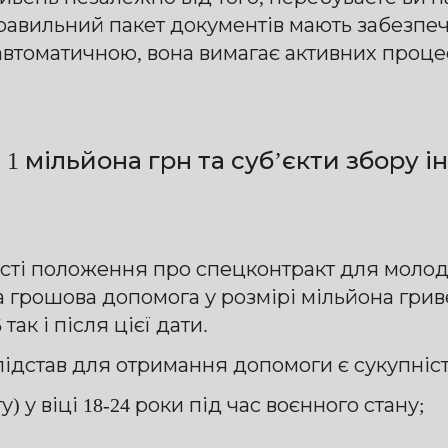
равильний пакет документів мають забезп
автоматичною, вона вимагає активних проце
1 мільйона грн та суб’єкти збору і
сті положення про спецконтракт для молоді,
 грошова допомога у розмірі мільйона гри
так і після цієї дати.
ідстав для отримання допомоги є сукупніст
) у віці 18-24 роки під час воєнного стану;