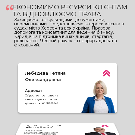
ЕКОНОМИМО РЕСУРСИ КЛІЄНТАМ
ТА ВІДНОВЛЮЄМО ПРАВА
Захищаємо консультаціями, документами,
перемовинами. Представляємо інтереси клієнта в
судах: місто Херсон та вся Україна. Правова
допомога та консалтинг для ведення бізнесу.
Юридична підтримка винахідників, стартапів,
релокантів. Чесний рахунк – гонорар адвокатів
фіксований.
Лебєдєва Тетяна
Олександрівна
Адвокат
Свідоцтво про право на
заняття адвокатською
діяльністю ХС №000040
Гулійчук Сергій
Вікторович
Петренко
Катерина
Адвокат
Дудчак Поліна
Дмитрівна
Свідоцтво про право на
Вікторівна
заняття адвокатською
Лебєдєва Тетяна
діяльністю №10335/10