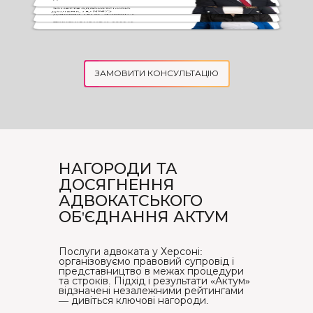
Адвокат
Олександрівна
Адвокат
Свідоцтво про право на
Свідоцтво про право на
заняття адвокатською
заняття адвокатською
Адвокат
діяльністю №475
діяльністю ХС №000073
Свідоцтво про право на
заняття адвокатською
діяльністю ХС №000040
ЗАМОВИТИ КОНСУЛЬТАЦІЮ
НАГОРОДИ ТА
ДОСЯГНЕННЯ
АДВОКАТСЬКОГО
ОБ'ЄДНАННЯ АКТУМ
Послуги адвоката у Херсоні:
організовуємо правовий супровід і
представництво в межах процедури
та строків. Підхід і результати «Актум»
відзначені незалежними рейтингами
— дивіться ключові нагороди.