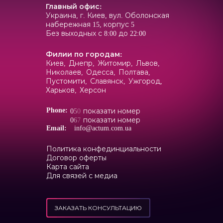
Главный офис
:
Украина, г. Киев, вул. Оболонская
набережная 15, корпус 5
Без выходных с 8:00 до 22:00
Филии по городам
:
Киев,
Днепр,
Житомир,
Львов,
Николаев,
Одесса,
Полтава,
Пустомити,
Славянск,
Ужгород,
Харьков,
Херсон
Phone:
0
5
0
показати номер
0
6
7
показати номер
Email:
info@actum.com.ua
Политика конфединциальности
Договор оферты
Карта сайта
Для связей с медиа
ЗАКАЗАТЬ КОНСУЛЬТАЦИЮ