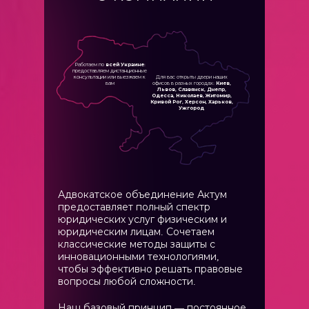
Работаем по
всей Украине
:
предоставляем дистанционные
консультации или выезжаем к
Для вас открыты двери наших
вам
офисов в разных городах:
Киев,
Львов, Славянск, Днепр,
Одесса, Николаев, Житомир,
Кривой Рог, Херсон, Харьков,
Ужгород
Адвокатское объединение Актум
предоставляет полный спектр
юридических услуг физическим и
юридическим лицам. Сочетаем
классические методы защиты с
инновационными технологиями,
чтобы эффективно решать правовые
вопросы любой сложности.
Наш базовый принцип — постоянное