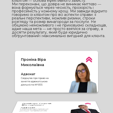
клієнтом — основа ефективного захисту.
Ми переконані, що довіра не виникає миттєво —
вона формується через чесність, прозорість і
професійність у кожному кроці. Ми завжди відкрито
говоримо із клієнтом про всі аспекти справи: її
реальні перспективи, можливі ризики, строки
розгляду та розмір винагороди за послуги. Не
обіцяємо неможливого і не приховуємо складнощів,
адже наша мета — не просто взятися за справу, а
досягти результату, який буде юридично
обґрунтований і максимально вигідний для клієнта.
Гулійчук Сергій
Вікторович
Адвокат
Свідоцтво про право на
заняття адвокатською
діяльністю №10335/10
Бондар Артем
Васильович
Шатова Юлія
Вікторівна
Адвокат
Заливацька Олена
Свідоцтво про право на
Геннадіївна
заняття адвокатською
Адвокат
Пронін Руслан
діяльністю №5367
Свідоцтво про право на
Олександрович