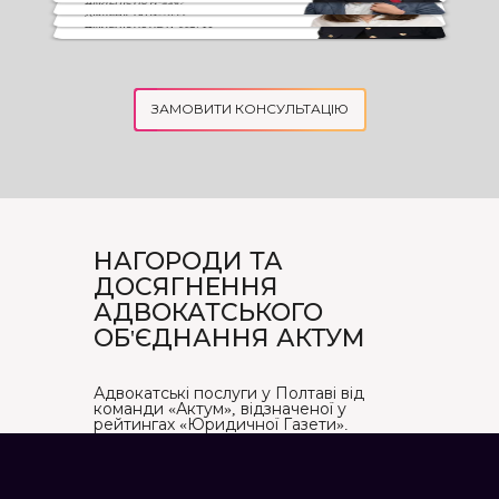
заняття адвокатською
Адвокат
діяльністю №2895
Свідоцтво про право на
заняття адвокатською
Лідер практики
діяльністю ХВ №002711
Свідоцтво про право на
заняття адвокатською
діяльністю №3174/10
ЗАМОВИТИ КОНСУЛЬТАЦІЮ
НАГОРОДИ ТА
ДОСЯГНЕННЯ
АДВОКАТСЬКОГО
ОБ'ЄДНАННЯ АКТУМ
Адвокатські послуги у Полтаві від
команди «Актум», відзначеної у
рейтингах «Юридичної Газети».
Дивіться ключові нагороди та
результати незалежних досліджень.