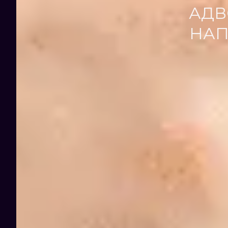
АДВ
НАП