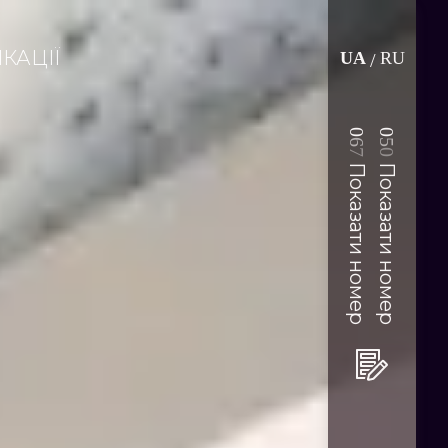
КАЦІЇ
UA
RU
/
0
0
6
5
7
0
Показати номер
Показати номер