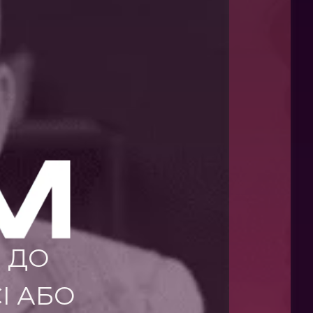
 ДО
І АБО