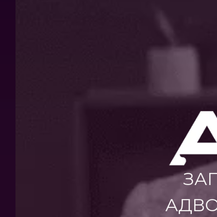
ЗА
АДВО