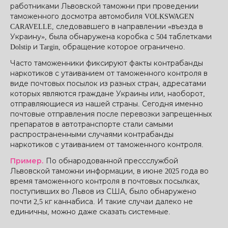
работниками Львовской таможни при проведении
таможенного досмотра автомобиля VOLKSWAGEN
CARAVELLE, следовавшего в направлении «въезда в
Украину», была обнаружена коробка с 504 таблетками
Dolstip и Targin, обращение которое ограничено.
Часто таможенники фиксируют факты контрабанды
наркотиков с утаиванием от таможенного контроля в
виде почтовых посылок из разных стран, адресатами
которых являются граждане Украины или, наоборот,
отправляющиеся из нашей страны. Сегодня именно
почтовые отправления после перевозки запрещенных
препаратов в автотранспорте стали самыми
распространенными случаями контрабанды
наркотиков с утаиванием от таможенного контроля.
Пример.
По обнародованной прессслужбой
Львовской таможни информации, в июне 2025 года во
время таможенного контроля в почтовых посылках,
поступивших во Львов из США, было обнаружено
почти 2,5 кг каннабиса. И такие случаи далеко не
единичны, можно даже сказать системные.