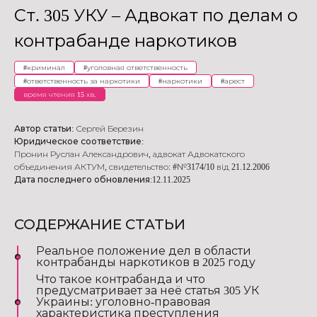
Ст. 305 УКУ – Адвокат по делам о
контрабанде наркотиков
#
криминал
#
уголовная ответственность
#
ответственность за наркотики
#
наркотики
#
арест
время чтения 15 хв.
Автор статьи:
Сергей Березин
Юридическое соответствие:
Пронин Руслан Александрович
,
адвокат Адвокатского
объединения АКТУМ
,
свидетельство: #№3174/10 від 21.12.2006
Дата последнего обновления:
12.11.2025
СОДЕРЖАНИЕ СТАТЬИ
Реальное положение дел в области
контрабанды наркотиков в 2025 году
Что такое контрабанда и что
предусматривает за неё статья 305 УК
Украины: уголовно-правовая
характеристика преступления