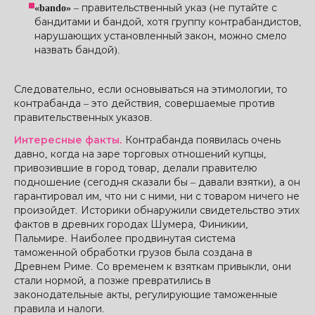
«bando»
– правительственный указ (не путайте с
бандитами и бандой, хотя группу контрабандистов,
нарушающих установленный закон, можно смело
назвать бандой).
Следовательно, если основываться на этимологии, то
контрабанда – это действия, совершаемые против
правительственных указов.
Интересные факты.
Контрабанда появилась очень
давно, когда на заре торговых отношений купцы,
привозившие в город товар, делали правителю
подношение (сегодня сказали бы – давали взятки), а он
гарантировал им, что ни с ними, ни с товаром ничего не
произойдет. Историки обнаружили свидетельство этих
фактов в древних городах Шумера, Финикии,
Пальмире. Наиболее продвинутая система
таможенной обработки грузов была создана в
Древнем Риме. Со временем к взяткам привыкли, они
стали нормой, а позже превратились в
законодательные акты, регулирующие таможенные
правила и налоги.