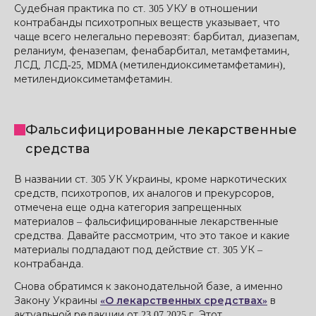
Судебная практика по ст. 305 УКУ в отношении
контрабанды психотропных веществ указывает, что
чаще всего нелегально перевозят: барбитал, диазепам,
реланиум, феназепам, фенабарбитал, метамфетамин,
ЛСД, ЛСД-25, MDMA (метилендиоксиметамфетамин),
метилендиоксиметамфетамин.
Фальсифицированные лекарственные
средства
В названии ст. 305 УК Украины, кроме наркотических
средств, психотропов, их аналогов и прекурсоров,
отмечена еще одна категория запрещенных
материалов – фальсифицированные лекарственные
средства. Давайте рассмотрим, что это такое и какие
материалы подпадают под действие ст. 305 УК –
контрабанда.
Снова обратимся к законодательной базе, а именно
Закону Украины
«О лекарственных средствах»
в
актуальной редакции от 23.07.2025 г. Этот