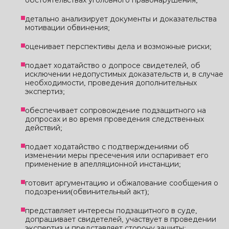
обстоятельствах уголовного правонарушения;
детально анализирует документы и доказательства
мотивации обвинения;
оценивает перспективы дела и возможные риски;
подает ходатайство о допросе свидетелей, об
исключении недопустимых доказательств и, в случае
необходимости, проведения дополнительных
экспертиз;
обеспечивает сопровождение подзащитного на
допросах и во время проведения следственных
действий;
подает ходатайство с подтверждениями об
изменении меры пресечения или оспаривает его
применение в апелляционной инстанции;
готовит аргументацию и обжалование сообщения о
подозрении(обвинительный акт);
представляет интересы подзащитного в суде,
допрашивает свидетелей, участвует в проведении
экспертиз и представляет сторону защиты;