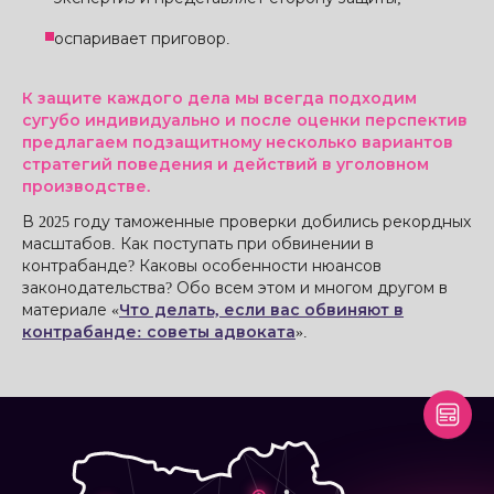
оспаривает приговор.
К защите каждого дела мы всегда подходим
сугубо индивидуально и после оценки перспектив
предлагаем подзащитному несколько вариантов
стратегий поведения и действий в уголовном
производстве.
В 2025 году таможенные проверки добились рекордных
масштабов. Как поступать при обвинении в
контрабанде? Каковы особенности нюансов
законодательства? Обо всем этом и многом другом в
материале «
Что делать, если вас обвиняют в
контрабанде: советы адвоката
».