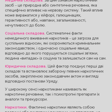
Медична складова.
За цим ознаком наркотичний
засіб – це природна або синтетична речовина, яка
специфічно впливає на нервову систему. Такий вплив
може виражатися у ейфорії, галюцинаціях,
герактивності або, навпаки, загальмованості,
нечутливості до болю.
Соціальна складова.
Систематичні факти
немедичного вживання наркотиків – це загроза для
суспільних відносин, які охороняються кримінальним
законодавством, і одночасно соціальне явище,
відповідно до якого порушуються соціальні зв'язки,
людина «випадає» із соціума та залишається сам на сам.
Юридична складова.
Цей фактор поєднує перші дві
складові та встановлює заборону певних наркотичних
засобів, закріпленою законодавчим актом и вигляді
відповідної постанови Уряду.
У широкому сенсі наркотиками називають як
наркотичні речовини, так і психотропні препарати їх
аналоги та прекурсори.
Наркотики.
Фактично наркотики являють собою