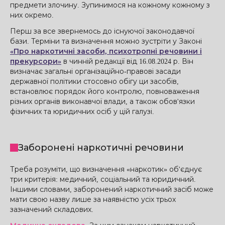
предмети злочину. Зупинимося на кожному кожному з
них окремо.
Перш за все звернемось до існуючої законодавчої
бази. Терміни та визначення можно зустріти у Законі
«Про наркотичні засоби, психотропні речовини і
прекурсори»
в чинній редакції від 16.08.2024 р. Він
визначає загальні організаційно-правові засади
державної політики стосовно обігу ци засобів,
встановлює порядок його контролю, повноваження
різних органів виконавчої влади, а також обов'язки
фізичних та юридичних осіб у цій галузі.
Заборонені наркотичні речовини
Треба розуміти, що визначення «наркотик» об'єднує
три критерія: медичний, соціальний та юридичний.
Іншими словами, заборонений наркотичний засіб може
мати свою назву лише за наявністю усіх трьох
зазначений складових.