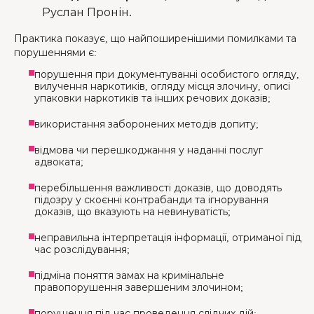
Руслан Пронін.
Практика показує, що найпоширенішими помилками та
порушеннями є:
порушення при документуванні особистого огляду,
вилучення наркотиків, огляду місця злочину, описі
упаковки наркотиків та інших речових доказів;
використання заборонених методів допиту;
відмова чи перешкоджання у наданні послуг
адвоката;
перебільшення важливості доказів, що доводять
підозру у скоєнні контрабанди та ігнорування
доказів, що вказують на невинуватість;
неправильна інтерпретація інформації, отриманої під
час розслідування;
підміна поняття замах на кримінальне
правопорушення завершеним злочином;
порушення під час проведення слідчих дій;