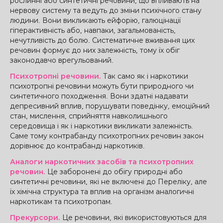
рослинні або синтетичні речовини, що впливають на
нервову систему та ведуть до зміни психічного стану
людини. Вони викликають ейфорію, галюцінації
гіперактивність або, навпаки, загальмованість,
нечутливість до болю. Систематичне вживання цих
речовин формує до них залежність, тому їх обіг
законодавчо врегульований.
Психотропні речовини.
Так само як і наркотики
психотропні речовини можуть бути природного чи
синтетичного походження. Вони здатні надавати
депресивний вплив, порушувати поведінку, емоційний
стан, мислення, сприйняття навколишнього
середовища і як і наркотики викликати залежність.
Саме тому контрабанду психотропних речовин закон
дорівнює до контрабанді наркотиків.
Аналоги наркотичних засобів та психотропних
речовин.
Це заборонені до обігу природні або
синтетичні речовини, які не включені до Переліку, але
їх хімічна структура та вплив на організм аналогичні
наркотикам та психотропам.
Прекурсори.
Це речовини, які використовуються для