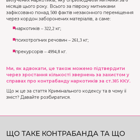
вилучених наркотиків, яку оприлюднили митники за 6
місяців цього року. Всього за півроку митниками
зафіксовано понад 500 фактів незаконного переміщення
через кордон заборонених матеріалів, а саме:
наркотиків – 322,2 кг;
психотропних речовин – 261,3 кг;
прекурсорів – 4994,8 кг.
Ми, як адвокати, це також можемо підтвердити
через зростання кількості звернень за захистом у
справах про контрабанду наркотиків за ст.305 ККУ.
Що ж це за стаття Кримінального кодексу та в чому її
зміст? Давайте розбиратися.
ЩО ТАКЕ КОНТРАБАНДА ТА ЩО