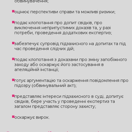
обвинувачення;
оцінює перспективи справи та можливі ризики;
подає клопотання про допит свідків, про
виключення неприпустимих доказів та, у разі
потреби, проведення додаткових експертиз;
забезпечує супровід підзахисного на допитах та під
час проведення слідчих дій;
подає клопотання з доказами про зміну запобіжного
заходу або оскаржує його застосування в
апеляційній інстанції;
готує аргументацію та оскарження повідомлення про
підозру (обвинувальний акт);
представляє інтереси підзахисного в суді, допитує
свідків, бере участь у проведенні експертиз та
загалом представляє сторону захисту;
оскаржує вирок.