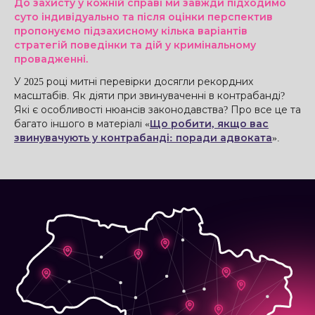
До захисту у кожній справі ми завжди підходимо
суто індивідуально та після оцінки перспектив
пропонуємо підзахисному кілька варіантів
стратегій поведінки та дій у кримінальному
провадженні.
У 2025 році митні перевірки досягли рекордних
масштабів. Як діяти при звинуваченні в контрабанді?
Які є особливості нюансів законодавства? Про все це та
багато іншого в матеріалі «
Що робити, якщо вас
звинувачують у контрабанді: поради адвоката
».