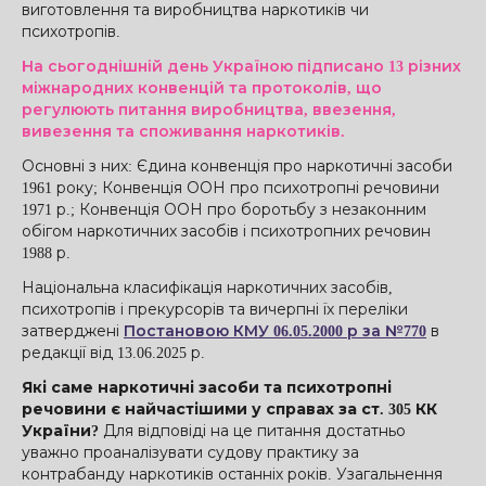
виготовлення та виробництва наркотиків чи
психотропів.
На сьогоднішній день Україною підписано 13 різних
міжнародних конвенцій та протоколів, що
регулюють питання виробництва, ввезення,
вивезення та споживання наркотиків.
Основні з них: Єдина конвенція про наркотичні засоби
1961 року; Конвенція ООН про психотропні речовини
1971 р.; Конвенція ООН про боротьбу з незаконним
обігом наркотичних засобів і психотропних речовин
1988 р.
Національна класифікація наркотичних засобів,
психотропів і прекурсорів та вичерпні їх переліки
затверджені
Постановою КМУ 06.05.2000 р за №770
в
редакції від 13.06.2025 р.
Які саме наркотичні засоби та психотропні
речовини є найчастішими у справах за ст. 305 КК
України?
Для відповіді на це питання достатньо
уважно проаналізувати судову практику за
контрабанду наркотиків останніх років. Узагальнення