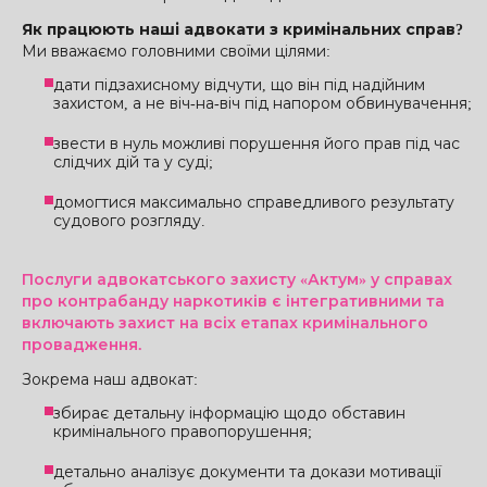
Як працюють наші адвокати з кримінальних справ?
Ми вважаємо головними своїми цілями:
дати підзахисному відчути, що він під надійним
захистом, а не віч-на-віч під напором обвинувачення;
звести в нуль можливі порушення його прав під час
слідчих дій та у суді;
домогтися максимально справедливого результату
судового розгляду.
Послуги адвокатського захисту «Актум» у справах
про контрабанду наркотиків є інтегративними та
включають захист на всіх етапах кримінального
провадження.
Зокрема наш адвокат:
збирає детальну інформацію щодо обставин
кримінального правопорушення;
детально аналізує документи та докази мотивації