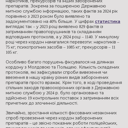
наркотиків, прекурсорів та інших заборонених
препаратів. Зокрема за поширеною Державною
митною службою інформацією, таких фактів за 2024 рік
порівняно з 2023 роком було виявлено та
задокументовано на 40% більше. У цифрах
статистика
виглядає так – у 2023 році виявлено 829 фактів із
затриманням правопорушників та складанням
відповідних протоколів, а у 2024 році – 1140. У минулому
році через кордон намагалися перевезти: наркотиків –
75 кг; психотропних засобів – 1085 кг; прекурсорів – 11
105 кг.
Особливо багато порушень фіксувалося на ділянках
кордону з Молдовою та Польщею. Кількість складених
протоколів, які зафіксували спроби вивезення чи
ввезення в нашу країну різних видів заборонених
препаратів просто вражає. Крім того, в ході проведення
спільних заходів правоохоронних органів з Державною
митною службою у 2024 р. було організовано та
здійснено 19 контрольних поставок з затриманням всіх
причетних до злочинної діяльності.
Звичайно, зростання кількості фіксованих незаконних
спроб провезення через кордон заборонених
препаратів – це звісно показник роботи поліцейських,