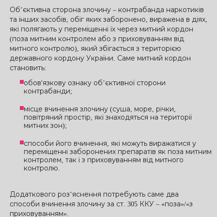
Об’єктивна сторона злочину – контрабанда наркотиків
та інших засобів, обіг яких заборонено, виражена в діях,
які полягають у переміщенні їх через митний кордон
(поза митним контролем або з приховуванням від
митного контролю), який збігається з територією
державного кордону України. Саме митний кордон
становить:
обов'язкову ознаку об’єктивної сторони
контрабанди;
місце вчинення злочину (суша, море, річки,
повітряний простір, які знаходяться на території
митних зон);
способи його вчинення, які можуть виражатися у
переміщенні заборонених препаратів як поза митним
контролем, так і з приховуванням від митного
контролю.
Додаткового роз’яснення потребують саме два
способи вчинення злочину за ст. 305 ККУ – «поза»/«з
приховуванням».