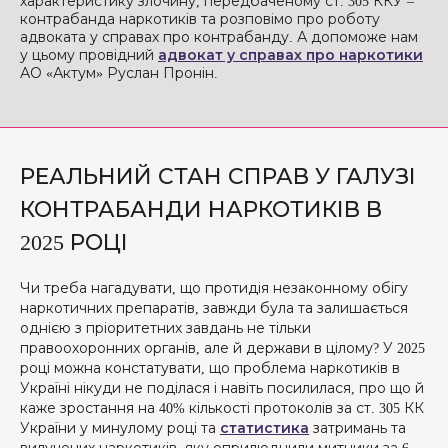
характеристику злочину, передбаченому ст. 305 ККУ –
контрабанда наркотиків та розповімо про роботу
адвоката у справах про контрабанду. А допоможе нам
у цьому провідний
адвокат у справах про наркотики
АО «Актум» Руслан Пронін.
РЕАЛЬНИЙ СТАН СПРАВ У ГАЛУЗІ
КОНТРАБАНДИ НАРКОТИКІВ В
2025 РОЦІ
Чи треба нагадувати, що протидія незаконному обігу
наркотичних препаратів, завжди була та залишається
однією з пріоритетних завдань не тільки
правоохоронних органів, але й держави в цілому? У 2025
році можна констатувати, що проблема наркотиків в
Україні нікуди не поділася і навіть посилилася, про що й
каже зростання на 40% кількості протоколів за ст. 305 КК
України у минулому році та
статистика
затримань та