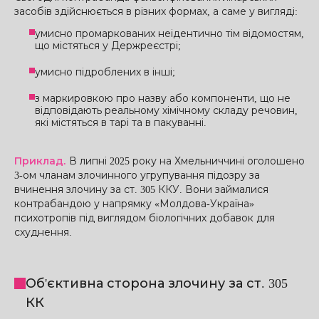
засобів здійснюється в різних формах, а саме у вигляді:
умисно промаркованих неідентично тім відомостям,
що містяться у Держреєстрі;
умисно підроблених в інші;
з маркировкою про назву або компоненти, що не
відповідають реальному хімічному складу речовин,
які містяться в тарі та в пакуванні.
Приклад.
В липні 2025 року на Хмельниччині оголошено
3-ом чланам злочинного угрупування підозру за
вчинення злочину за ст. 305 ККУ. Вони займалися
контрабандою у напрямку «Молдова-Україна»
психотропів під виглядом біологічних добавок для
схуднення.
Об'єктивна сторона злочину за ст. 305
КК