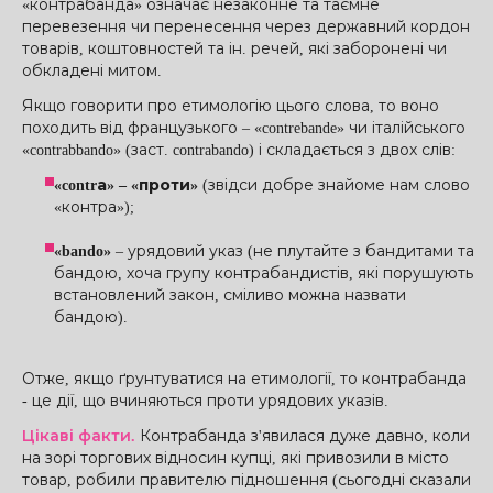
«контрабанда» означає незаконне та таємне
перевезення чи перенесення через державний кордон
товарів, коштовностей та ін. речей, які заборонені чи
обкладені митом.
Якщо говорити про етимологію цього слова, то воно
походить від французького – «contrebande» чи італійського
«contrabbando» (заст. contrabando) і складається з двох слів:
«contrа» – «проти»
(звідси добре знайоме нам слово
«контра»);
«bando»
– урядовий указ (не плутайте з бандитами та
бандою, хоча групу контрабандистів, які порушують
встановлений закон, сміливо можна назвати
бандою).
Отже, якщо ґрунтуватися на етимології, то контрабанда
- це дії, що вчиняються проти урядових указів.
Цікаві факти.
Контрабанда з'явилася дуже давно, коли
на зорі торгових відносин купці, які привозили в місто
товар, робили правителю підношення (сьогодні сказали