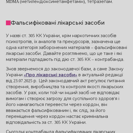
MDMA (метилендіоксиметамфетамін), тетразепам.
Фальсифіковані лікарські засоби
У назві ст. 305 КК України, крім наркотичних засобів
психотропів, їх аналогів та прекурсорів, зазначена ще
одна категорія заборонених матеріалів – фальсифіковані
лікарські засоби. Давайте розглянемо, що це таке і які
матеріали підпадають під дію ст. 305 КК – контрабанда.
Знов звернемося до законодавчої бази, а саме Закону
України
«Про лікарські засоби»
в актуальній редакції
від 23.07.2025 р. Цей законодавчий акт регулює питання
створення, виробництва та контроля якості лікарьских
засобів. У разі, коли той чи інший засіб не відповідає
вимогам і створює загрозу для суспільного здоров'я і
його намагаються перевести через кордон, він
вважається фальсифікованим і, як слід, за його
переміщення через кордон настає кримінальна
відповідальність за ст. 305 КК України.
Сьогодні контрабанда фальсифікованих лікарських