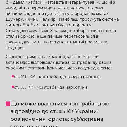
б – давали хабарі), натомість він гарантував їм, що ні з
ними, ні з товаром нічого не станеться. Історики
виявили свідчення цих фактів у стародавніх містах
Шумеру, Фінікії, Пальмірі. Найбільш просунута система
митної обробки вантажів була створена у
Стародавньому Римі. З часом до хабарів звикли, вони
стали нормою, а ще пізніше перетворилися в
законодавчі акти, що регулюють митні правила та
податки.
Сьогодні кримінальне законодавство України
встановлює відповідальність за контрабанду двома
окремими статтями Кримінального кодексу, а саме:
ст. 2011 КК – контрабанда товарів (взагалі);
ст. 305 КК – контрабанда наркотиків.
Що може вважатися контрабандою
відповідно до ст.305 КК України:
роз’яснення юриста: суб'єктивна
сторона злочину