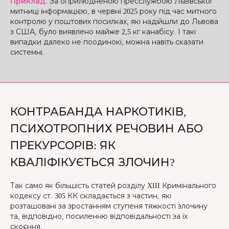
Приклад.
За оприлюдненою пресслужбою Львівської
митниці інформацією, в червні 2025 року під час митного
контролю у поштових посилках, які надійшли до Львова
з США, було виявлено майже 2,5 кг канабісу. І такі
випадки далеко не поодинокі, можна навіть сказати
системні.
КОНТРАБАНДА НАРКОТИКІВ,
ПСИХОТРОПНИХ РЕЧОВИН АБО
ПРЕКУРСОРІВ: ЯК
КВАЛІФІКУЄТЬСЯ ЗЛОЧИН?
Так само як більшість статей розділу XIII Кримінального
кодексу ст. 305 КК складається з частин, які
розташовані за зростанням ступеня тяжкості злочину
та, відповідно, посиленню відповідальності за їх
скоєння.