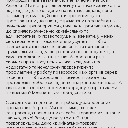
прикордонників та митників, але чи ефективності?
Адже ст. 23 ЗУ «Про Національну поліцію» визначає, що
відповідно до покладених на поліцію завдань, вона
насамперед має здійснювати превентивну та
профілактичну діяльність, спрямовану на запобігання
вчиненню правопорушень, виявляти причини та умови,
що сприяють вчиненню кримінальних та
адміністративних правопорушень, вживати, у межах
своєї компетенції, заходів для їх усунення. Тобто
найпріоритетнішим є не виявлення та припинення
кримінальних та адміністративних правопорушень, а
саме запобігання їх вчиненню. А зростання рівня
скоєних правопорушень, на жаль свідчить про
недостатню та неналежну превентивну та
профілактичну роботу правоохоронних органів серед
населення. Тобто зростання кількості складених
протоколів відображає підвищення рівня злочинності. А
скільки незаконних перетинів кордону з наркотиками
не виявили? Можна тільки здогадуватися…
Сьогодні мова піде про контрабанду заборонених
препаратів в Україні. Ми пояснимо, що таке
контрабанда наркотичних засобів, торкнемося питання
законодавчої бази, що регулює цей вид
правопорушень, дамо кримінально-правову