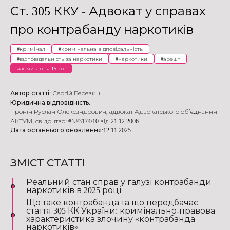
Ст. 305 ККУ - Адвокат у справах
про контрабанду наркотиків
#
кримінал
#
кримінальна відповідальність
#
відповідальність за наркотики
#
наркотики
#
арешт
час читання 15 хв.
Автор статті:
Сергій Березин
Юридична відповідність:
Пронін Руслан Олександрович
,
адвокат Адвокатського об’єднання
АКТУМ
,
свідоцтво: #№3174/10 від 21.12.2006
Дата останнього оновлення:
12.11.2025
ЗМІСТ СТАТТІ
Реальний стан справ у галузі контрабанди
наркотиків в 2025 році
Що таке контрабанда та що передбачає
стаття 305 КК України: кримінально-правова
характеристика злочину «контрабанда
наркотиків»