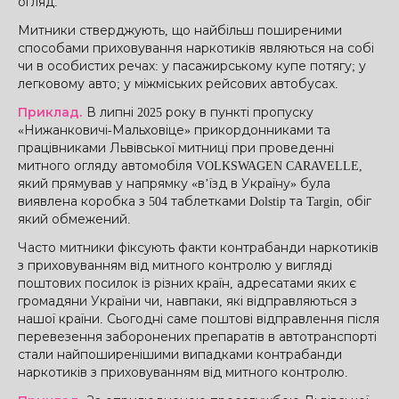
огляд.
Митники стверджують, що найбільш поширеними
способами приховування наркотиків являються на собі
чи в особистих речах: у пасажирському купе потягу; у
легковому авто; у міжміських рейсових автобусах.
Приклад.
В липні 2025 року в пункті пропуску
«Нижанковичі-Мальховіце» прикордонниками та
працівниками Львівської митниці при проведенні
митного огляду автомобіля VOLKSWAGEN CARAVELLE,
який прямував у напрямку «в’їзд в Україну» була
виявлена коробка з 504 таблетками Dolstip та Targin, обіг
який обмежений.
Часто митники фіксують факти контрабанди наркотиків
з приховуванням від митного контролю у вигляді
поштових посилок із різних країн, адресатами яких є
громадяни України чи, навпаки, які відправляються з
нашої країни. Сьогодні саме поштові відправлення після
перевезення заборонених препаратів в автотранспорті
стали найпоширенішими випадками контрабанди
наркотиків з приховуванням від митного контролю.