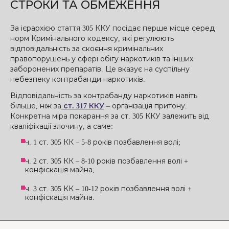
СТРОКИ ТА ОБМЕЖЕННЯ
За ієрархією стаття 305 ККУ посідає перше місце серед
норм Кримінального кодексу, які регулюють
відповідальність за скоєння кримінальних
правопорушень у сфері обігу наркотиків та інших
заборонених препаратів. Це вказує на суспільну
небезпеку контрабанди наркотиків.
Відповідальність за контрабанду наркотиків навіть
більше, ніж за
ст. 317 ККУ
– організація притону.
Конкретна міра покарання за ст. 305 ККУ залежить від
кваліфікації злочину, а саме:
ч. 1 ст. 305 КК – 5-8 років позбавлення волі;
ч. 2 ст. 305 КК – 8-10 років позбавлення волі +
конфіскація майна;
ч. 3 ст. 305 КК – 10-12 років позбавлення волі +
конфіскація майна.