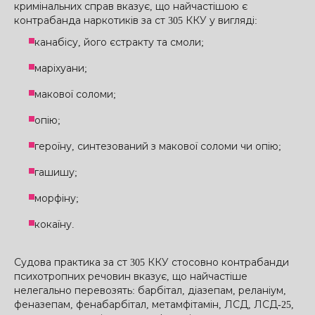
кримінальних справ вказує, що найчастішою є
контрабанда наркотиків за ст 305 ККУ у вигляді:
канабісу, його єстракту та смоли;
маріхуани;
макової соломи;
опію;
героїну, синтезований з макової соломи чи опію;
гашишу;
морфіну;
кокаїну.
Судова практика за ст 305 ККУ стосовно контрабанди
психотропних речовин вказує, що найчастіше
нелегально перевозять: барбітал, діазепам, реланіум,
феназепам, фенабарбітал, метамфітамін, ЛСД, ЛСД-25,