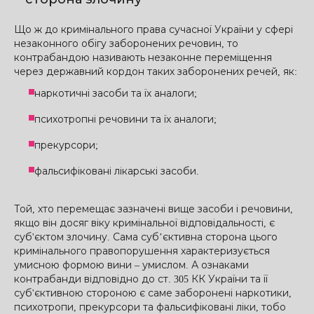
Що ж до кримінального права сучасної України у сфері
незаконного обігу заборонених речовин, то
контрабандою називають незаконне переміщення
через державний кордон таких заборонених речей, як:
наркотичні засоби та їх аналоги;
психотропні речовини та їх аналоги;
прекурсори;
фальсифіковані лікарські засоби.
Той, хто перемещає зазначені вище засоби і речовини,
якщо він досяг віку кримінальної відповідальності, є
суб'єктом злочину. Сама суб’єктивна сторона цього
кримінального правопорушення характеризується
умисною формою вини – умислом. А ознаками
контрабанди відповідно до ст. 305 КК України та її
суб'єктивною стороною є саме заборонені наркотики,
психотропи, прекурсори та фальсифіковані ліки, тобо