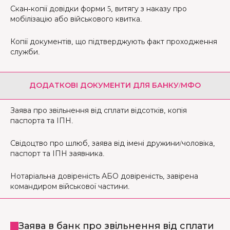
Скан-копії довідки форми 5, витягу з наказу про
мобілізацію або військового квитка.
Копії документів, що підтверджують факт проходження
служби.
ДОДАТКОВІ ДОКУМЕНТИ ДЛЯ БАНКУ/МФО
Заява про звільнення від сплати відсотків, копія
паспорта та ІПН.
Свідоцтво про шлюб, заява від імені дружини/чоловіка,
паспорт та ІПН заявника.
Нотаріальна довіреність АБО довіреність, завірена
командиром військової частини.
Заява в банк про звільнення від сплати