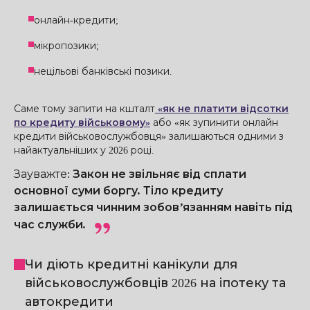
онлайн-кредити;
мікропозики;
нецільові банківські позики.
Саме тому запити на кшталт
«як не платити відсотки
по кредиту військовому»
або «як зупинити онлайн
кредити військовослужбовця» залишаються одними з
найактуальніших у 2026 році.
Зауважте
:
Закон не звільняє від сплати
основної суми боргу. Тіло кредиту
залишається чинним зобов’язанням навіть під
час служби.
Чи діють кредитні канікули для
військовослужбовців 2026 на іпотеку та
автокредити