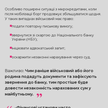
Особливо поширені ситуації з мікрокредитами, коли
після мобілізації борг продовжує збільшуватися щодня.
У таких випадках військовий має право:
подати повторну письмову вимогу;
звернутися зі скаргою до Національного банку
України (НБУ);
ініціювати адвокатський запит;
оскаржити незаконні нарахування через суд.
Важливо
:
Чим раніше військовий або його
родина подадуть документи та зафіксують
звернення до банку, тим простіше буде
довести незаконність нарахованих сум у
майбутньому.
«Фінансові установи часто