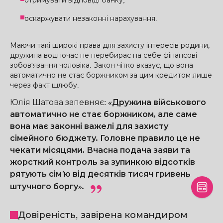
отримувати відповіді банку;
оскаржувати незаконні нарахування.
Маючи такі широкі права для захисту інтересів родини,
дружина водночас не перебирає на себе фінансові
зобов'язання чоловіка. Закон чітко вказує, що вона
автоматично не стає боржником за цим кредитом лише
через факт шлюбу.
Юлія Шатова запевняє
:
«Дружина військового
автоматично не стає боржником, але саме
вона має законні важелі для захисту
сімейного бюджету. Головне правило це не
чекати місяцями. Вчасна подача заяви та
жорсткий контроль за зупинкою відсотків
рятують сім'ю від десятків тисяч гривень
штучного боргу».
Довіреність, завірена командиром