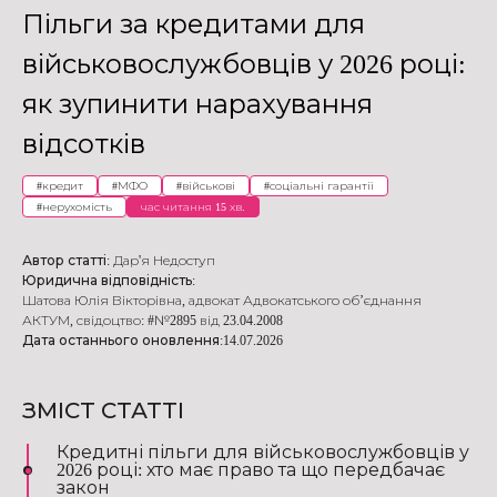
Пільги за кредитами для
військовослужбовців у 2026 році:
як зупинити нарахування
відсотків
#
кредит
#
МФО
#
військові
#
соціальні гарантії
#
нерухомість
час читання 15 хв.
Автор статті:
Дар'я Недоступ
Юридична відповідність:
Шатова Юлія Вікторівна
,
адвокат Адвокатського об’єднання
АКТУМ
,
свідоцтво: #№2895 від 23.04.2008
Дата останнього оновлення:
14.07.2026
ЗМІСТ СТАТТІ
Кредитні пільги для військовослужбовців у
2026 році: хто має право та що передбачає
закон