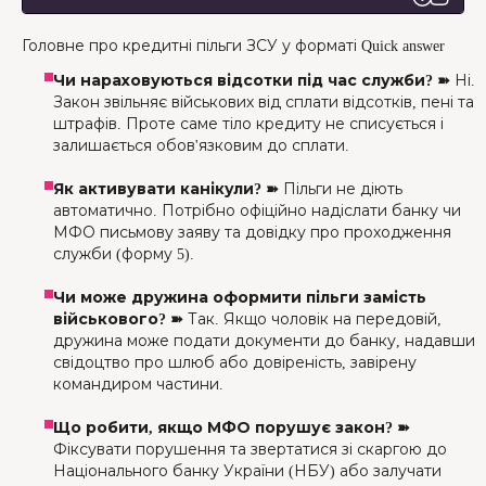
Головне про кредитні пільги ЗСУ у форматі Quick answer
Чи нараховуються відсотки під час служби? ➽
Ні.
Закон звільняє військових від сплати відсотків, пені та
штрафів. Проте саме тіло кредиту не списується і
залишається обов'язковим до сплати.
Як активувати канікули? ➽
Пільги не діють
автоматично. Потрібно офіційно надіслати банку чи
МФО письмову заяву та довідку про проходження
служби (форму 5).
Чи може дружина оформити пільги замість
військового? ➽
Так. Якщо чоловік на передовій,
дружина може подати документи до банку, надавши
свідоцтво про шлюб або довіреність, завірену
командиром частини.
Що робити, якщо МФО порушує закон? ➽
Фіксувати порушення та звертатися зі скаргою до
Національного банку України (НБУ) або залучати