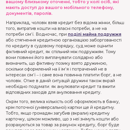
вашому близькому оточенні, тобто у колі осіб, які
мають доступ до вашого мобільного телефону,
документів, паролів.
Наприклад, чоловік взяв кредит без відома жінки, більш
того, витратив кошти на власні потреби, а не на
потреби сім’ї. Водночас, при
поділі майна подружжя
або стягнення кредитною організацією заборгованості
по кредиту в судовому порядку, суд може оцінити
фіктивний кредит, як спільний між подружжям. Тому
вони повинні його виплачувати солідарно або
визначить, що фіктивну позику взято дружиною,
оскільки оформлений на її ім’я і потрачений не в
інтересах сім’ї – і саме вона повинна платити борг, а не
чоловік. Отже в даній ситуацій дружині також вкрай
необхідно подумати: як анулювати кредит та вжити
відповідних заходів для анулювання кредиту.
Окрім того, велика кількість осіб оформлюють в банку,
крім поточної (універсальної) картки ще й кредитну.
Тобто, якщо громадян загубив (вкрали) кредитну
карточку, цілком можливо, що з неї знімуть кошти або
розрахуються за товар за рахунок кредиту, борг буде