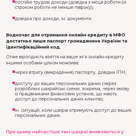
постійні трудові доходи (довідка з місця роботи (із
строком роботи не менше півроку);
довідка про доходи, ін. документи.
Водночас для отримання онлайн-кредиту в МФО
достатньо лише паспорт громадянина України та
ідентифікаційний код.
Отже вірогідність взяття на ваше ім’я онлайн-кредиту
іншими особами цілком можлива:
через втрату (викрадення) паспорту, довідки ІПН;
доступу до ваших персональних даних (через
розроблені шахрайські схеми, зокрема, через змову
із працівниками фінансових установ, що мають
доступ до персональних даних клієнтів);
ін. ситуацій, коли шахраї отримують доступ до ваших
персональних даних.
При цьому найчастіше такі шахраї виявляються у