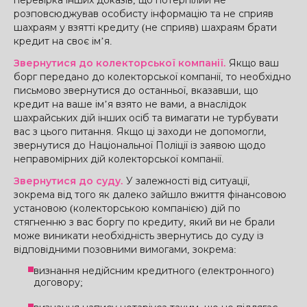
перевірка інших доказів, що потерпілий не
розповсюджував особисту інформацію та не сприяв
шахраям у взятті кредиту (не сприяв) шахраям брати
кредит на своє ім’я.
Звернутися до колекторської компанії.
Якщо ваш
борг передано до колекторської компанії, то необхідно
письмово звернутися до останньої, вказавши, що
кредит на ваше ім’я взято не вами, а внаслідок
шахрайських дій інших осіб та вимагати не турбувати
вас з цього питання. Якщо ці заходи не допомогли,
звернутися до Національної Поліції із заявою щодо
неправомірних дій колекторської компанії.
Звернутися до суду.
У залежності від ситуації,
зокрема від того як далеко зайшло вжиття фінансовою
установою (колекторською компанією) дій по
стягненню з вас боргу по кредиту, який ви не брали
може виникати необхідність звернутись до суду із
відповідними позовними вимогами, зокрема:
визнання недійсним кредитного (електронного)
договору;