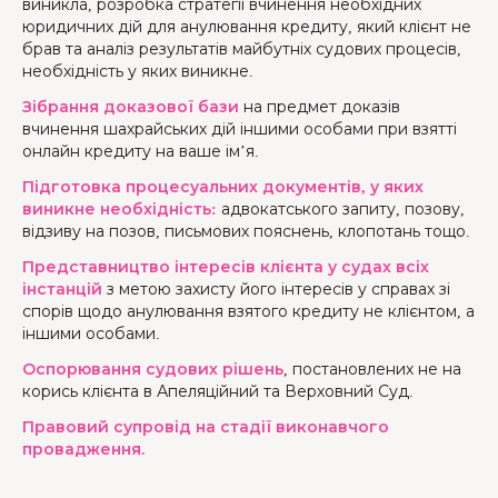
виникла, розробка стратегії вчинення необхідних
юридичних дій для анулювання кредиту, який клієнт не
брав та аналіз результатів майбутніх судових процесів,
необхідність у яких виникне.
Зібрання доказової бази
на предмет доказів
вчинення шахрайських дій іншими особами при взятті
онлайн кредиту на ваше ім’я.
Підготовка процесуальних документів, у яких
виникне необхідність:
адвокатського запиту, позову,
відзиву на позов, письмових пояснень, клопотань тощо.
Представництво інтересів клієнта у судах всіх
інстанцій
з метою захисту його інтересів у справах зі
спорів щодо анулювання взятого кредиту не клієнтом, а
іншими особами.
Оспорювання судових рішень
, постановлених не на
корись клієнта в Апеляційний та Верховний Суд.
Правовий супровід на стадії виконавчого
провадження.