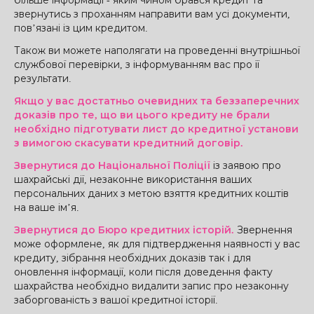
більше інформації - яким чином брався кредит та
звернутись з проханням направити вам усі документи,
пов’язані із цим кредитом.
Також ви можете наполягати на проведенні внутрішньої
службової перевірки, з інформуванням вас про її
результати.
Якщо у вас достатньо очевидних та беззаперечних
доказів про те, що ви цього кредиту не брали
необхідно підготувати лист до кредитної установи
з вимогою скасувати кредитний договір.
Звернутися до Національної Поліції
із заявою про
шахрайські дії, незаконне використання ваших
персональних даних з метою взяття кредитних коштів
на ваше ім’я.
Звернутися до Бюро кредитних історій.
Звернення
може оформлене, як для підтвердження наявності у вас
кредиту, зібрання необхідних доказів так і для
оновлення інформації, коли після доведення факту
шахрайства необхідно видалити запис про незаконну
заборгованість з вашої кредитної історії.