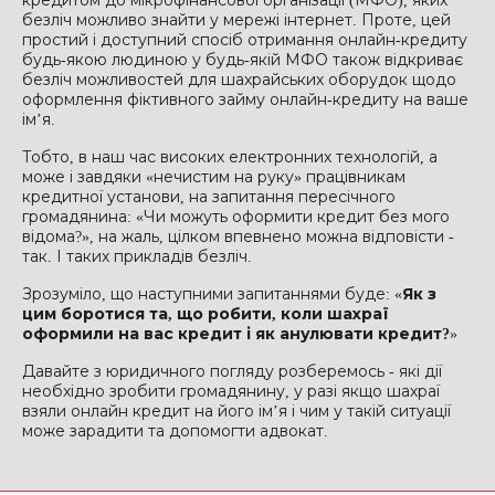
кредитом до мікрофінансової організації (МФО), яких
безліч можливо знайти у мережі інтернет. Проте, цей
простий і доступний спосіб отримання онлайн-кредиту
будь-якою людиною у будь-якій МФО також відкриває
безліч можливостей для шахрайських оборудок щодо
оформлення фіктивного займу онлайн-кредиту на ваше
ім’я.
Тобто, в наш час високих електронних технологій, а
може і завдяки «нечистим на руку» працівникам
кредитної установи, на запитання пересічного
громадянина: «Чи можуть оформити кредит без мого
відома?», на жаль, цілком впевнено можна відповісти -
так. І таких прикладів безліч.
Зрозуміло, що наступними запитаннями буде: «
Як з
цим боротися та, що робити, коли шахраї
оформили на вас кредит і як анулювати кредит?
»
Давайте з юридичного погляду розберемось - які дії
необхідно зробити громадянину, у разі якщо шахраї
взяли онлайн кредит на його ім’я і чим у такій ситуації
може зарадити та допомогти адвокат.