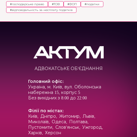
#
господарське право
#
ТОВ
#
ФОП
#
податки
#
відповідальність за несплату податків
АДВОКАТСЬКЕ ОБ'ЄДНАННЯ
Головний офіс
:
Україна, м. Київ, вул. Оболонська
набережна 15, корпус 5
Без вихідних з 8:00 до 22:00
Філії по містах
:
Київ,
Дніпро,
Житомир,
Львів,
Миколаїв,
Одеса,
Полтава,
Пустомити,
Слов'янськ,
Ужгород,
Харків,
Херсон