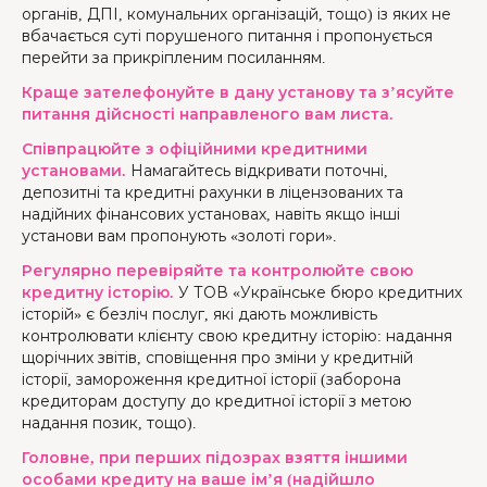
органів, ДПІ, комунальних організацій, тощо) із яких не
вбачається суті порушеного питання і пропонується
перейти за прикріпленим посиланням.
Краще зателефонуйте в дану установу та з’ясуйте
питання дійсності направленого вам листа.
Співпрацюйте з офіційними кредитними
установами.
Намагайтесь відкривати поточні,
депозитні та кредитні рахунки в ліцензованих та
надійних фінансових установах, навіть якщо інші
установи вам пропонують «золоті гори».
Регулярно перевіряйте та контролюйте свою
кредитну історію.
У ТОВ «Українське бюро кредитних
історій» є безліч послуг, які дають можливість
контролювати клієнту свою кредитну історію: надання
щорічних звітів, сповіщення про зміни у кредитній
історії, замороження кредитної історії (заборона
кредиторам доступу до кредитної історії з метою
надання позик, тощо).
Головне, при перших підозрах взяття іншими
особами кредиту на ваше ім’я (надійшло