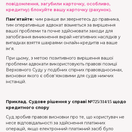
повідомлення, загубили карточку, особливо,
кредитну) блокуйте вашу карточку (рахунок).
Пам’ятайте:
чим раніше ви звернетесь до правника,
тим оперативніше адвокат візьметься за вирішення
вашої проблеми та почне здійснювати заходи для
запобігання виникнення вкрай негативних наслідків у
випадках взяття шахраями онлайн-кредитів на ваше
ім’я.
При цьому, з метою позитивного вирішення вашої
проблеми адвокати використовують правові позиції
Верховного Суду у подібних спірних правовідносинах,
висновки якого є обов’язковими для судів нижчих
інстанцій.
Приклад. Судове рішення у справі №725/314/15 щодо
кредитного спору
Суд зробив правові висновки про те, що користувач не
несе відповідальності за здійснення платіжних
операцій, якщо електронний платіжний засіб було