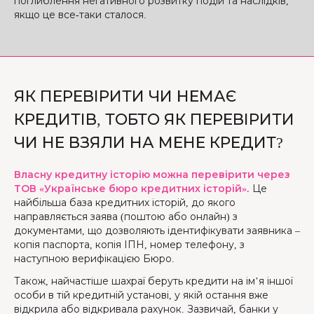
поглиблення негативного розвитку подій та наслідків,
якщо це все-таки сталося.
ЯК ПЕРЕВІРИТИ ЧИ НЕМАЄ
КРЕДИТІВ, ТОБТО ЯК ПЕРЕВІРИТИ
ЧИ НЕ ВЗЯЛИ НА МЕНЕ КРЕДИТ?
Власну кредитну історію можна перевірити через
ТОВ «Українське бюро кредитних історій».
Це
найбільша база кредитних історій, до якого
направляється заява (поштою або онлайн) з
документами, що дозволяють ідентифікувати заявника –
копія паспорта, копія ІПН, номер телефону, з
наступною верифікацією Бюро.
Також, найчастіше шахраї беруть кредити на ім’я іншої
особи в тій кредитній установі, у якій остання вже
відкрила або відкривала рахунок. Зазвичай, банки у