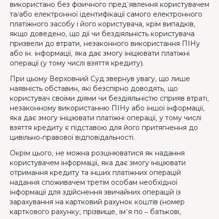
використано без фізичного пред`явлення користувачем
та/або електронної ідентифікації самого електронного
платіжного засобу і його користувача, крім випадків,
якщо доведено, що дії чи бездіяльність користувача
призвели до втрати, незаконного використання ПІНу
або ін. інформації, яка дає змогу ініціювати платіжні
операції (у тому числі взяття кредиту).
При цьому Верховний Суд звернув увагу, що лише
наявність обставин, які безспірно доводять, що
користувач своїми діями чи бездіяльністю сприяв втраті,
незаконному використанню ПІНу або іншої інформації,
яка дає змогу ініціювати платіжні операції, у тому числі
взяття кредиту є підставою для його притягнення до
цивільно-правової відповідальності.
Окрім цього, не можна розцінюватися як надання
користувачем інформації, яка дає змогу ініціювати
отримання кредиту та інших платіжних операцій
надання споживачем третім особам необхідної
інформації для здійснення звичайних операцій із
зарахування на картковий рахунок коштів (номер
карткового рахунку; прізвище, ім’я по – батькові,