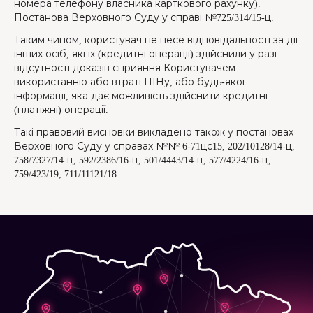
номера телефону власника карткового рахунку).
Постанова Верховного Суду у справі №725/314/15-ц.
Таким чином, користувач не несе відповідальності за дії
інших осіб, які їх (кредитні операції) здійснили у разі
відсутності доказів сприяння Користувачем
використанню або втраті ПІНу, або будь-якої
інформації, яка дає можливість здійснити кредитні
(платіжні) операції.
Такі правовий висновки викладено також у постановах
Верховного Суду у справах №№ 6-71цс15, 202/10128/14-ц,
758/7327/14-ц, 592/2386/16-ц, 501/4443/14-ц, 577/4224/16-ц,
759/423/19, 711/11121/18.