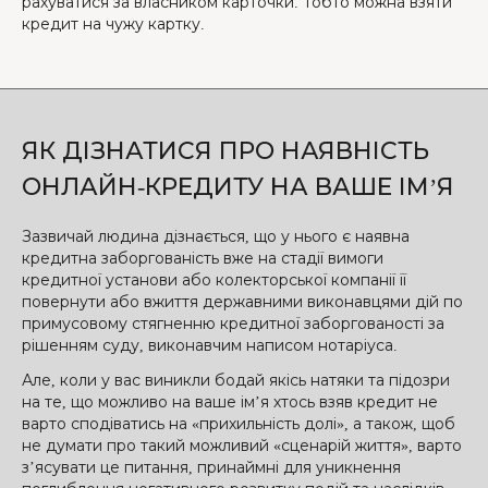
рахуватися за власником карточки. Тобто можна взяти
кредит на чужу картку.
ЯК ДІЗНАТИСЯ ПРО НАЯВНІСТЬ
ОНЛАЙН-КРЕДИТУ НА ВАШЕ ІМ’Я
Зазвичай людина дізнається, що у нього є наявна
кредитна заборгованість вже на стадії вимоги
кредитної установи або колекторської компанії її
повернути або вжиття державними виконавцями дій по
примусовому стягненню кредитної заборгованості за
рішенням суду, виконавчим написом нотаріуса.
Але, коли у вас виникли бодай якісь натяки та підозри
на те, що можливо на ваше ім’я хтось взяв кредит не
варто сподіватись на «прихильність долі», а також, щоб
не думати про такий можливий «сценарій життя», варто
з’ясувати це питання, принаймні для уникнення