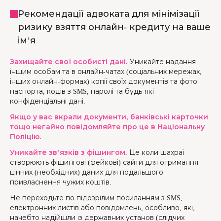
Рекомендації адвоката для мінімізації
ризику взяття онлайн- кредиту на ваше
ім’я
Захищайте свої особисті дані.
Уникайте надання
іншим особам та в онлайн-чатах (соціальних мережах,
інших онлайн-формах) копії своїх документів та фото
паспорта, кодів з SMS, паролі та будь-які
конфіденціальні дані.
Якщо у вас вкрали документи, банківські карточки
тощо негайно повідомляйте про це в Національну
Поліцію.
Уникайте зв’язків з фішингом.
Це коли шахраї
створюють фішингові (фейкові) сайти для отримання
цінних (необхідних) даних для подальшого
привласнення чужих коштів.
Не переходьте по підозрілим посиланням з SMS,
електронних листів або повідомлень, особливо, які,
начебто надійшли із державних установ (слідчих