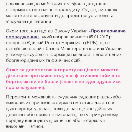
підключених до мобільних телефонів додатках
інформують про наявність кредиту. Однак, ви також
можете зателефонувати до кредитної установи та
з’ясувати це питання.
Окрім того, на підставі Закону України
«Про виконавче
провадження»
, який набрав чинності 05.01.2017 р.
створено Єдиний Реєстр Боржників (ЄРБ), що є
офіційною онлайн-базою Міністерства юстиції України,
у якому фіксується інформація наявності непогашених
боргів юридичних та фізичних осіб.
Отже за допомогою інтернету ви цілком можете
дізнатись про наявність у вас фіктивних займів та
боргів, які ви не брали (і навіть не здогадувались
про їх існування).
Перевірити можливість існування судових рішень або
виконавчих приписів нотаріуса про стягнення з вас
цього кредиту, у разі, коли до вас ще «не дійшли»
державні або приватні виконавці, що у примусовому
порядку виконують ці рішення або нотаріальні
виконавчі написи.