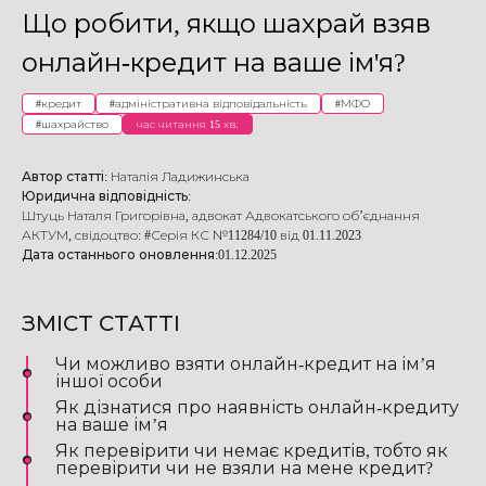
Що робити, якщо шахрай взяв
онлайн-кредит на ваше ім'я?
#
кредит
#
адміністративна відповідальність
#
МФО
#
шахрайство
час читання 15 хв.
Автор статті:
Наталія Ладижинська
Юридична відповідність:
Штуць Наталя Григорівна
,
адвокат Адвокатського об’єднання
АКТУМ
,
свідоцтво: #Серія КС №11284/10 від 01.11.2023
Дата останнього оновлення:
01.12.2025
ЗМІСТ СТАТТІ
Чи можливо взяти онлайн-кредит на ім’я
іншої особи
Як дізнатися про наявність онлайн-кредиту
на ваше ім’я
Як перевірити чи немає кредитів, тобто як
перевірити чи не взяли на мене кредит?