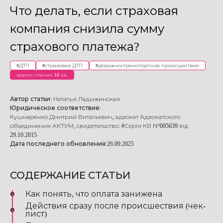
Что делать, если страховая
компания снизила сумму
страхового платежа?
#
ДТП
#
страховка ДТП
#
дорожно-транспортное происшествие
время чтения 10 хв.
Автор статьи:
Наталья Ладыжинская
Юридическое соответствие:
Кушнаренко Дмитрий Витальевич
,
адвокат Адвокатского
объединения АКТУМ
,
свидетельство: #Серія КВ №005639 від
29.10.2015
Дата последнего обновления:
26.09.2025
СОДЕРЖАНИЕ СТАТЬИ
Как понять, что оплата занижена
Действия сразу после происшествия (чек-
лист)