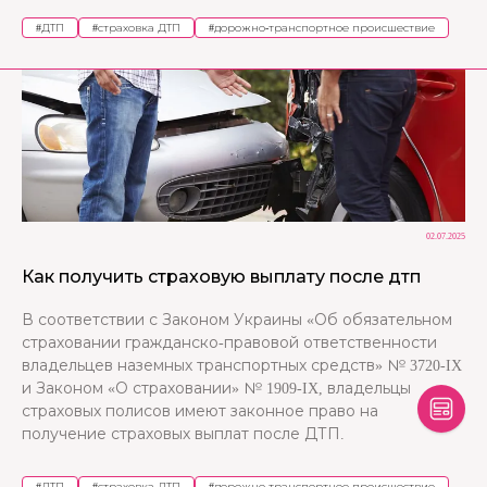
#
ДТП
#
страховка ДТП
#
дорожно-транспортное происшествие
02.07.2025
Как получить страховую выплату после дтп
В соответствии с Законом Украины «Об обязательном
страховании гражданско-правовой ответственности
владельцев наземных транспортных средств» № 3720-IX
и Законом «О страховании» № 1909-IX, владельцы
страховых полисов имеют законное право на
получение страховых выплат после ДТП.
#
ДТП
#
страховка ДТП
#
дорожно-транспортное происшествие