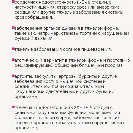
сердечная недостаточность II-Б-III стадии, в
частности ишемия, атеросклероз или аневризма
сердца или другие тяжелые заболевания системы
кровообращения;
заболевания органов дыхания в тяжелой форме,
такие как, например, стенозы гортани с нарушением
функций дыхания;
тяжелые заболевания органов пищеварения;
атопический дерматит в тяжелой форме и постоянно
рецидивирующий обширный бляшечный псориаз
артриты, васкулиты, артрозы, бурситы и другие
заболевания костно-мышечной системы и
соединительной ткани со значительными
нарушениями двигательных и других функций
организма;
почечная недостаточность ХХН IV-V стадии с
сильными нарушениями функций, мочекаменная
болезнь в тяжелой форме, заболевания женских
половых органов со значительными нарушениями в
организме;