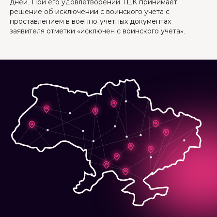
дней. При его удовлетворении ТЦК принимает
решение об исключении с воинского учета с
проставлением в военно-учетных документах
заявителя отметки «исключен с воинского учета».