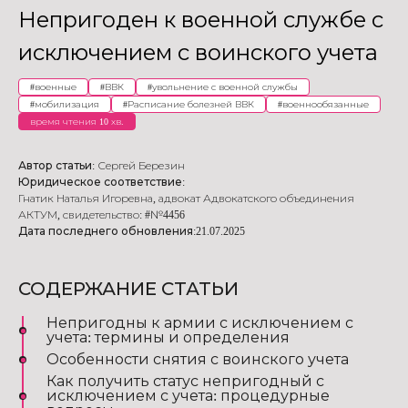
Непригоден к военной службе с
исключением с воинского учета
#
военные
#
ВВК
#
увольнение с военной службы
#
мобилизация
#
Расписание болезней ВВК
#
военнообязанные
время чтения 10 хв.
Автор статьи:
Сергей Березин
Юридическое соответствие:
Гнатик Наталья Игоревна
,
адвокат Адвокатского объединения
АКТУМ
,
свидетельство: #№4456
Дата последнего обновления:
21.07.2025
СОДЕРЖАНИЕ СТАТЬИ
Непригодны к армии с исключением с
учета: термины и определения
Особенности снятия с воинского учета
Как получить статус непригодный с
исключением с учета: процедурные