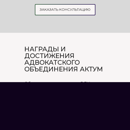
ЗАКАЗАТЬ КОНСУЛЬТАЦИЮ
НАГРАДЫ И
ДОСТИЖЕНИЯ
АДВОКАТСКОГО
ОБЪЕДИНЕНИЯ АКТУМ
Объективное заключение ВЛК – это
отправная точка должной социальной
защиты со стороны государства по
отношению к военным. Ведь он
влияет на льготы и выплаты при
изменении состояния здоровья при
защите Родины