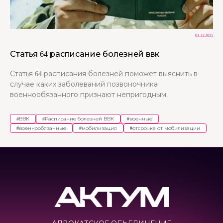
03.11.2025
Статья 64 расписание болезней ввк
Статья 64 расписания болезней поможет выяснить в
случае каких заболеваний позвоночника
военнообязанного признают непригодным.
#
ВВК
#
Расписание болезней ВВК
#
военные
#
военнообязанные
#
мобилизация
#
отсрочка от мобилизации