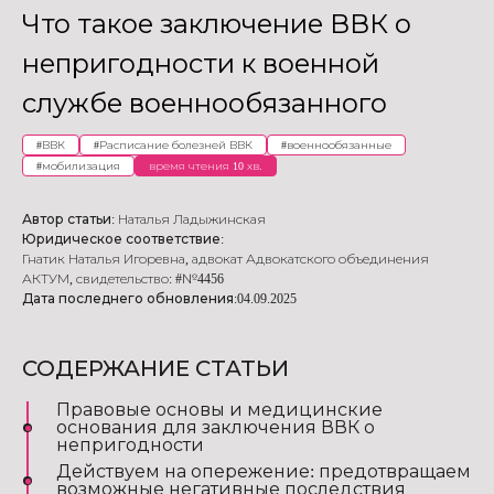
Что такое заключение ВВК о
непригодности к военной
службе военнообязанного
#
ВВК
#
Расписание болезней ВВК
#
военнообязанные
#
мобилизация
время чтения 10 хв.
Автор статьи:
Наталья Ладыжинская
Юридическое соответствие:
Гнатик Наталья Игоревна
,
адвокат Адвокатского объединения
АКТУМ
,
свидетельство: #№4456
Дата последнего обновления:
04.09.2025
СОДЕРЖАНИЕ СТАТЬИ
Правовые основы и медицинские
основания для заключения ВВК о
непригодности
Действуем на опережение: предотвращаем
возможные негативные последствия