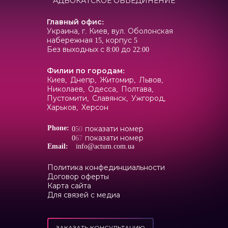
АДВОКАТСКОЕ ОБЬЕДИНЕНИЕ
Главный офис
:
Украина, г. Киев, вул. Оболонская
набережная 15, корпус 5
Без выходных с 8:00 до 22:00
Филии по городам
:
Киев,
Днепр,
Житомир,
Львов,
Николаев,
Одесса,
Полтава,
Пустомити,
Славянск,
Ужгород,
Харьков,
Херсон
Phone:
0
5
0
показати номер
0
6
7
показати номер
Email:
info@actum.com.ua
Политика конфединциальности
Договор оферты
Карта сайта
Для связей с медиа
ЗАКАЗАТЬ КОНСУЛЬТАЦИЮ