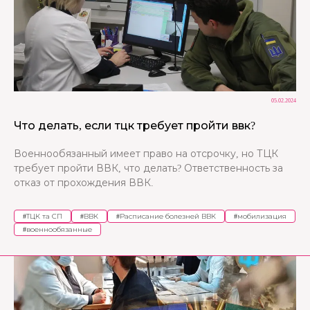
05.02.2024
Что делать, если тцк требует пройти ввк?
Военнообязанный имеет право на отсрочку, но ТЦК
требует пройти ВВК, что делать? Ответственность за
отказ от прохождения ВВК.
#
ТЦК та СП
#
ВВК
#
Расписание болезней ВВК
#
мобилизация
#
военнообязанные