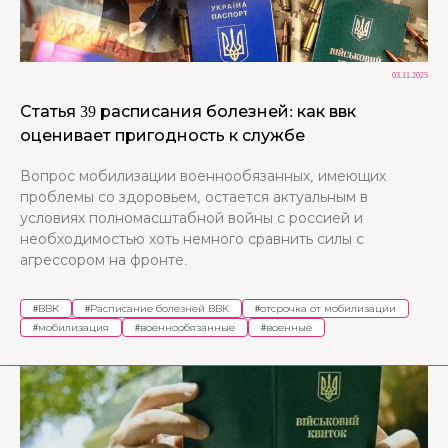
03.11.2025
Статья 39 расписания болезней: как ввк
оценивает пригодность к службе
Вопрос мобилизации военнообязанных, имеющих
проблемы со здоровьем, остается актуальным в
условиях полномасштабной войны с россией и
необходимостью хоть немного сравнить силы с
агрессором на фронте.
#
ВВК
#
Расписание болезней ВВК
#
отсрочка от мобилизации
#
мобилизация
#
военнообязанные
#
военные