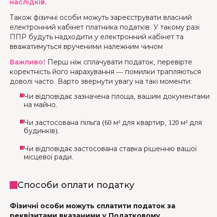
наслідків.
Також фізичні особи можуть зареєструвати власний
електронний кабінет платника податків. У такому разі
ППР будуть надходити у електронний кабінет та
вважатимуться врученими належним чином
Важливо!
Перш ніж сплачувати податок, перевірте
коректність його нарахування — помилки трапляються
доволі часто. Варто звернути увагу на такі моменти:
Чи відповідає зазначена площа, вашим документами
на майно.
Чи застосована пільга (60 м² для квартир, 120 м² для
будинків).
Чи відповідає застосована ставка рішенню вашої
місцевої ради.
Способи оплати податку
Фізичні особи можуть сплатити податок за
реквізитами вказаними у Податковому