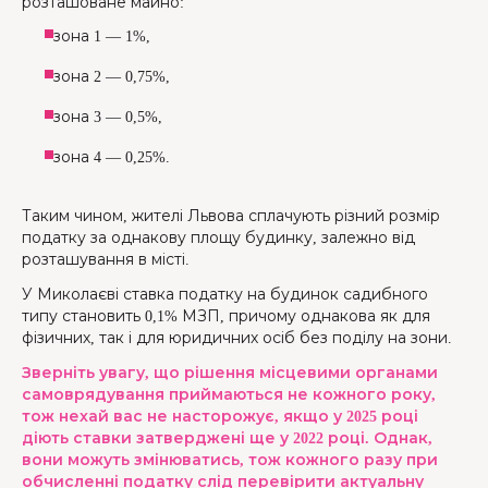
розташоване майно:
зона 1 — 1%,
зона 2 — 0,75%,
зона 3 — 0,5%,
зона 4 — 0,25%.
Таким чином, жителі Львова сплачують різний розмір
податку за однакову площу будинку, залежно від
розташування в місті.
У Миколаєві ставка податку на будинок садибного
типу становить 0,1% МЗП, причому однакова як для
фізичних, так і для юридичних осіб без поділу на зони.
Зверніть увагу, що рішення місцевими органами
самоврядування приймаються не кожного року,
тож нехай вас не насторожує, якщо у 2025 році
діють ставки затверджені ще у 2022 році. Однак,
вони можуть змінюватись, тож кожного разу при
обчисленні податку слід перевірити актуальну