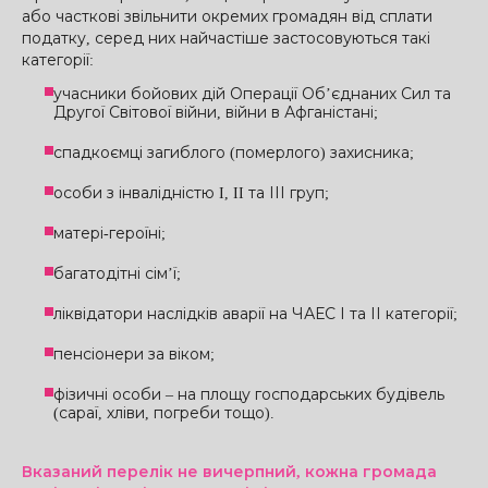
або часткові звільнити окремих громадян від сплати
податку, серед них найчастіше застосовуються такі
категорії:
учасники бойових дій Операції Об’єднаних Сил та
Другої Світової війни, війни в Афганістані;
спадкоємці загиблого (померлого) захисника;
особи з інвалідністю I, II та ІІІ груп;
матері-героїні;
багатодітні сім’ї;
ліквідатори наслідків аварії на ЧАЕС І та ІІ категорії;
пенсіонери за віком;
фізичні особи – на площу господарських будівель
(сараї, хліви, погреби тощо).
Вказаний перелік не вичерпний, кожна громада