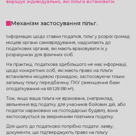
вирішує індивідуально, які пільги встановити.
Механізм застосування пільг.
Інформацію щодо ставки податків, пільг у розрізі громад
місцеві органи самоврядування, надсилають до
податкових органів, які мають враховувати їх у
розрахунках для фізичних осіб.
На практиці, податкова здебільшого не має інформації,
щодо конкретних осіб, які мають право на пільги
встановлені місцевою громадою, застосовуючи тільки
загальну пільгу передбачену ПКУ (зменшення бази
оподаткування на 60/120/180 м²).
Тож, якщо ваша пільга не врахована, (наприклад,
звільнення від податку для учасників бойових дій, або
податок нараховано на господарські будівлі), вона
застосовується за зверненням платника податку.
Для цього до податкової потрібно подати: заяву;
документи, що підтверджують право на пільгу