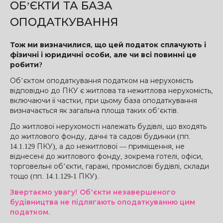
ОБ’ЄКТИ ТА БАЗА
ОПОДАТКУВАННЯ
Тож ми визначилися, що цей податок сплачують і
фізичні і юридичні особи, але чи всі повинні це
робити?
Об’єктом оподаткування податком на нерухомість
відповідно до ПКУ є житлова та нежитлова нерухомість,
включаючи її частки, при цьому база оподаткування
визначається як загальна площа таких об’єктів.
До житлової нерухомості належать будівлі, що входять
до житлового фонду, дачні та садові будинки (пп.
14.1.129 ПКУ), а до нежитлової — приміщення, не
віднесені до житлового фонду, зокрема готелі, офіси,
торговельні об’єкти, гаражі, промислові будівлі, склади
тощо (пп. 14.1.129-1 ПКУ).
Звертаємо увагу! Об’єкти незавершеного
будівництва не підлягають оподаткуванню цим
податком.