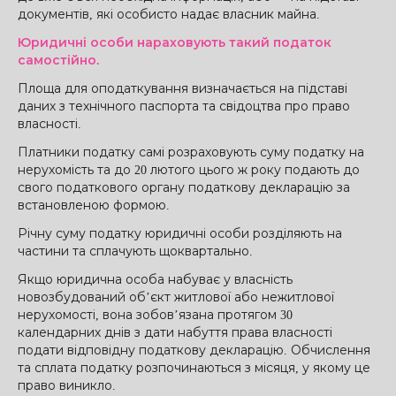
документів, які особисто надає власник майна.
Юридичні особи нараховують такий податок
самостійно.
Площа для оподаткування визначається на підставі
даних з технічного паспорта та свідоцтва про право
власності.
Платники податку самі розраховують суму податку на
нерухомість та до 20 лютого цього ж року подають до
свого податкового органу податкову декларацію за
встановленою формою.
Річну суму податку юридичні особи розділяють на
частини та сплачують щоквартально.
Якщо юридична особа набуває у власність
новозбудований об’єкт житлової або нежитлової
нерухомості, вона зобов’язана протягом 30
календарних днів з дати набуття права власності
подати відповідну податкову декларацію. Обчислення
та сплата податку розпочинаються з місяця, у якому це
право виникло.