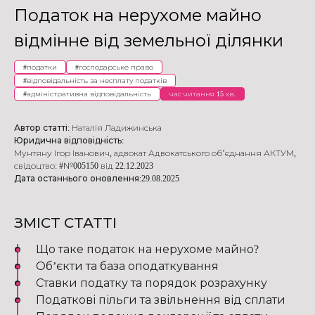
Податок на нерухоме майно
відмінне від земельної ділянки
#
податки
#
господарське право
#
відповідальність за несплату податків
#
адміністративна відповідальність
час читання 15 хв.
Автор статті:
Наталія Ладижинська
Юридична відповідність:
Мунтяну Ігор Іванович
,
адвокат Адвокатського об’єднання АКТУМ
,
свідоцтво: #№005150 від 22.12.2023
Дата останнього оновлення:
29.08.2025
ЗМІСТ СТАТТІ
Що таке податок на нерухоме майно?
Об’єкти та база оподаткування
Ставки податку та порядок розрахунку
Податкові пільги та звільнення від сплати