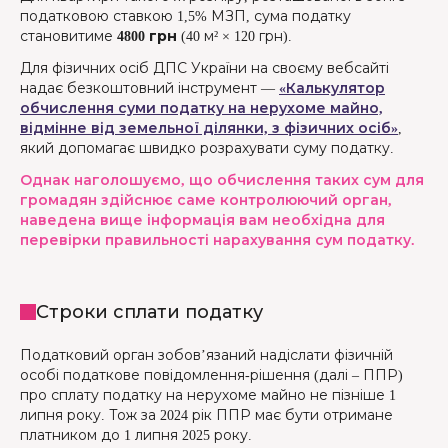
податковою ставкою 1,5% МЗП, сума податку
становитиме
4800 грн
(40 м² × 120 грн).
Для фізичних осіб ДПС України на своєму вебсайті
надає безкоштовний інструмент —
«Калькулятор
обчислення суми податку на нерухоме майно,
відмінне від земельної ділянки, з фізичних осіб»
,
який допомагає швидко розрахувати суму податку.
Однак наголошуємо, що обчислення таких сум для
громадян здійснює саме контролюючий орган,
наведена вище інформація вам необхідна для
перевірки правильності нарахування сум податку.
Строки сплати податку
Податковий орган зобов’язаний надіслати фізичній
особі податкове повідомлення-рішення (далі – ППР)
про сплату податку на нерухоме майно не пізніше 1
липня року. Тож за 2024 рік ППР має бути отримане
платником до 1 липня 2025 року.