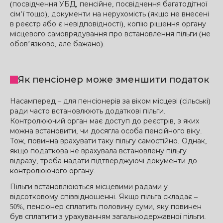
(посвідчення УБД, пенсійне, посвідчення багатодітної
сім’ї тощо), документи на нерухомість (якщо не внесені
в реєстр або є невідповідності), копію рішення органу
місцевого самоврядування про встановлення пільги (не
обов’язково, але бажано).
Як пенсіонер може зменшити податок
Насамперед – для пенсіонерів за віком місцеві (сільські)
ради часто встановлюють додаткові пільги.
Контролюючий орган має доступ до реєстрів, з яких
можна встановити, чи досягла особа пенсійного віку.
Тож, повинна врахувати таку пільгу самостійно. Однак,
якщо податкова не врахувала встановлену пільгу
відразу, треба надати підтверджуючі документи до
контролюючого органу.
Пільги встановлюються місцевими радами у
відсотковому співвідношенні. Якщо пільга складає –
50%, пенсіонер сплатить половину суми, яку повинен
був сплатити з урахуванням загальнодержавної пільги.