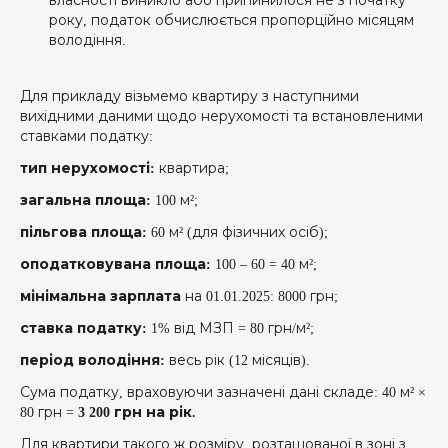
власності виникло або припинилося не з початку
року, податок обчислюється пропорційно місяцям
володіння.
Для прикладу візьмемо квартиру з наступними
вихідними даними щодо нерухомості та встановленими
ставками податку:
тип нерухомості:
квартира;
загальна площа:
100 м²;
пільгова площа:
60 м² (для фізичних осіб);
оподатковувана площа:
100 – 60 = 40 м²;
мінімальна зарплата
на 01.01.2025: 8000 грн;
ставка податку:
1% від МЗП = 80 грн/м²;
період володіння:
весь рік (12 місяців).
Сума податку, враховуючи зазначені дані складе: 40 м² ×
80 грн =
3 200 грн на рік.
Для квартири такого ж розміру, розташованої в зоні з