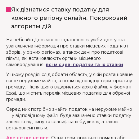
Як дізнатися ставку податку для
кожного регіону онлайн. Покроковий
алгоритм дій
На вебсайті Державної податкової служби доступна
узагальнена інформація про ставки місцевих податків і
зборів, у різних регіонах, а також дані про податкові
пільги, які встановлюють органи місцевого
самоврядування:
всі місцеві податки та їх ставки
.
У цьому розділі слід обрати область, у якій розташоване
ваше нерухоме майно, а потім відповідну територіальну
громаду. Після цього відкриється архів файлів у форматі
Excel, що містить перелік місцевих податків для обраної
громади.
Серед них потрібно знайти податок на нерухоме майно
— у відповідному файлі буде зазначено ставки податку
залежно від типу та класифікації будівель, а також
встановлені пільги.
Але це ще не все.
Одна територіальна громада або