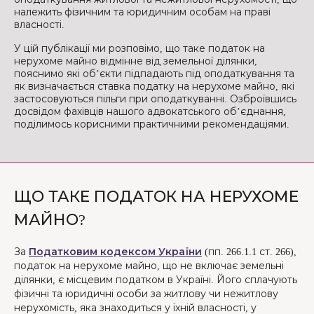
належить фізичним та юридичним особам на праві
власності.
У цій публікації ми розповімо, що таке податок на
нерухоме майно відмінне від земельної ділянки,
пояснимо які об’єкти підпадають під оподаткування та
як визначається ставка податку на нерухоме майно, які
застосовуються пільги при оподаткуванні. Озброївшись
досвідом фахівців нашого адвокатського об’єднання,
поділимось корисними практичними рекомендаціями.
ЩО ТАКЕ ПОДАТОК НА НЕРУХОМЕ
МАЙНО?
За
Податковим кодексом України
(пп. 266.1.1 ст. 266),
податок на нерухоме майно, що не включає земельні
ділянки, є місцевим податком в Україні. Його сплачують
фізичні та юридичні особи за житлову чи нежитлову
нерухомість, яка знаходиться у їхній власності, у