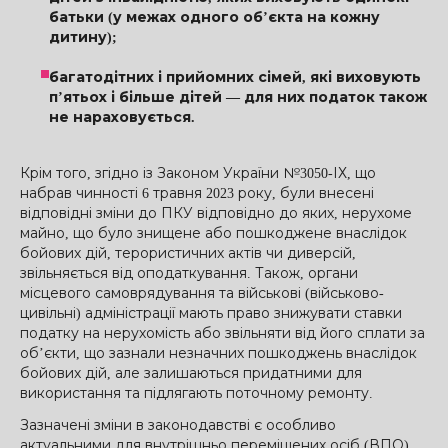
батьки (у межах одного об’єкта на кожну
дитину);
багатодітних і прийомних сімей, які виховують
п’ятьох і більше дітей — для них податок також
не нараховується.
Крім того, згідно із Законом України №3050-ІХ, що
набрав чинності 6 травня 2023 року, були внесені
відповідні зміни до ПКУ відповідно до яких, нерухоме
майно, що було знищене або пошкоджене внаслідок
бойових дій, терористичних актів чи диверсій,
звільняється від оподаткування. Також, органи
місцевого самоврядування та військові (військово-
цивільні) адміністрації мають право знижувати ставки
податку на нерухомість або звільняти від його сплати за
об’єкти, що зазнали незначних пошкоджень внаслідок
бойових дій, але залишаються придатними для
використання та підлягають поточному ремонту.
Зазначені зміни в законодавстві є особливо
актуальними для внутрішньо переміщених осіб (ВПО),