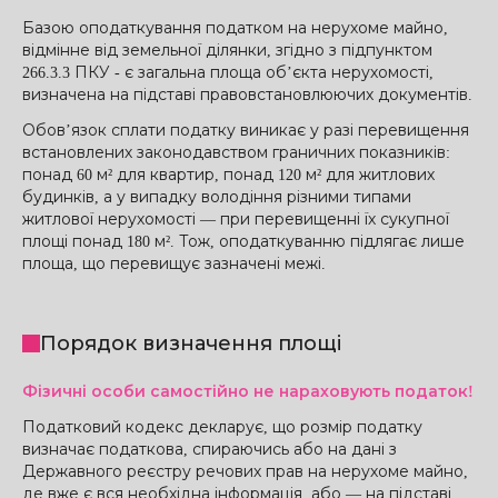
Базою оподаткування податком на нерухоме майно,
відмінне від земельної ділянки, згідно з підпунктом
266.3.3 ПКУ - є загальна площа об’єкта нерухомості,
визначена на підставі правовстановлюючих документів.
Обов’язок сплати податку виникає у разі перевищення
встановлених законодавством граничних показників:
понад 60 м² для квартир, понад 120 м² для житлових
будинків, а у випадку володіння різними типами
житлової нерухомості — при перевищенні їх сукупної
площі понад 180 м². Тож, оподаткуванню підлягає лише
площа, що перевищує зазначені межі.
Порядок визначення площі
Фізичні особи самостійно не нараховують податок!
Податковий кодекс декларує, що розмір податку
визначає податкова, спираючись або на дані з
Державного реєстру речових прав на нерухоме майно,
де вже є вся необхідна інформація, або — на підставі