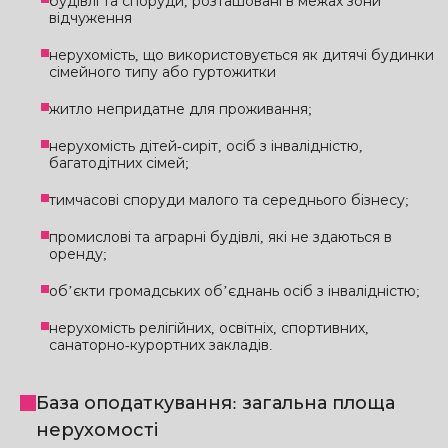
будівлі та споруди, розташовані в межах зони
відчуження
нерухомість, що використовується як дитячі будинки
сімейного типу або гуртожитки
житло непридатне для проживання;
нерухомість дітей-сиріт, осіб з інвалідністю,
багатодітних сімей;
тимчасові споруди малого та середнього бізнесу;
промислові та аграрні будівлі, які не здаються в
оренду;
об’єкти громадських об’єднань осіб з інвалідністю;
нерухомість релігійних, освітніх, спортивних,
санаторно-курортних закладів.
База оподаткування: загальна площа
нерухомості