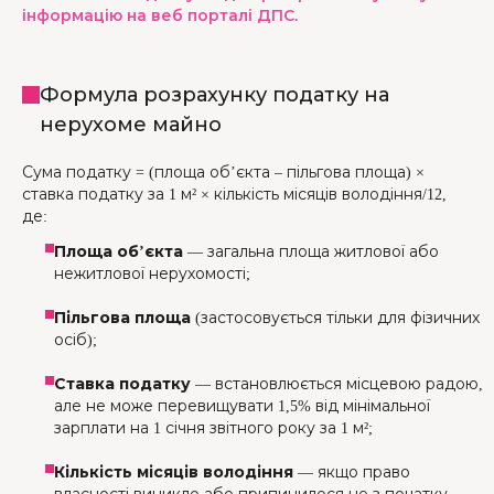
інформацію на веб порталі ДПС.
Формула розрахунку податку на
нерухоме майно
Сума податку = (площа об’єкта – пільгова площа) ×
ставка податку за 1 м² × кількість місяців володіння/12,
де:
Площа об’єкта
— загальна площа житлової або
нежитлової нерухомості;
Пільгова площа
(застосовується тільки для фізичних
осіб);
Ставка податку
— встановлюється місцевою радою,
але не може перевищувати 1,5% від мінімальної
зарплати на 1 січня звітного року за 1 м²;
Кількість місяців володіння
— якщо право