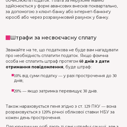
обчислюють податок. Плата за нерухоме майно
здійснюється у формі авансових внесків поквартально,
за допомогою з клієнт-банку або інтернет-банкінгу
юросіб або через розрахунковий рахунок у банку.
Штрафи за несвоєчасну сплату
Зважайте на те, що податкова не буде вам нагадувати
про необхідність сплатити податок. Якщо фізична
особа не сплатить штраф протягом
60 днів з дати
отримання повідомлення
, буде штраф:
10% від суми податку — у разі прострочення до 30
днів;
20% — якщо затримка перевищує 30 днів.
Також нараховується пеня згідно з ст. 129 ПКУ — вона
розраховується з 120% річної облікової ставки НБУ за
кожен день прострочення.
Для юридичних осіб діють ті самі штрафні санкції, але з