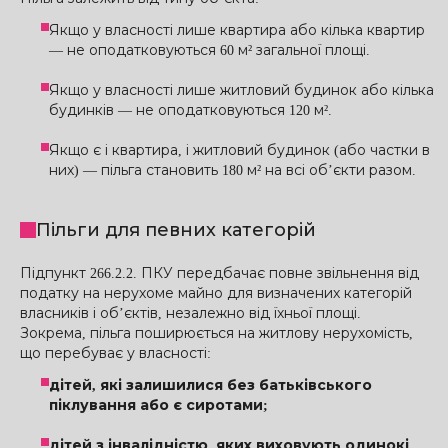
Якщо у власності лише квартира або кілька квартир
— не оподатковуються 60 м² загальної площі.
Якщо у власності лише житловий будинок або кілька
будинків — не оподатковуються 120 м².
Якщо є і квартира, і житловий будинок (або частки в
них) — пільга становить 180 м² на всі об’єкти разом.
Пільги для певних категорій
Підпункт 266.2.2. ПКУ передбачає повне звільнення від
податку на нерухоме майно для визначених категорій
власників і об’єктів, незалежно від їхньої площі.
Зокрема, пільга поширюється на житлову нерухомість,
що перебуває у власності:
дітей, які залишилися без батьківського
піклування або є сиротами;
дітей з інвалідністю, яких виховують одинокі