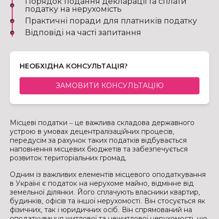
Порядок подання декларації та сплати
податку на нерухомість
Практичні поради для платників податку
Відповіді на часті запитання
НЕОБХІДНА КОНСУЛЬТАЦІЯ?
ЗАМОВИТИ КОНСУЛЬТАЦІЮ
Місцеві податки – це важлива складова державного
устрою в умовах децентралізаційних процесів,
передусім за рахунок таких податків відбувається
наповнення місцевих бюджетів та забезпечується
розвиток територіальних громад.
Одним із важливих елементів місцевого оподаткування
в Україні є податок на нерухоме майно, відмінне від
земельної ділянки. Його сплачують власники квартир,
будинків, офісів та іншої нерухомості. Він стосується як
фізичних, так і юридичних осіб. Він спрямований на
оподаткування житлової та нежитлової нерухомості, що