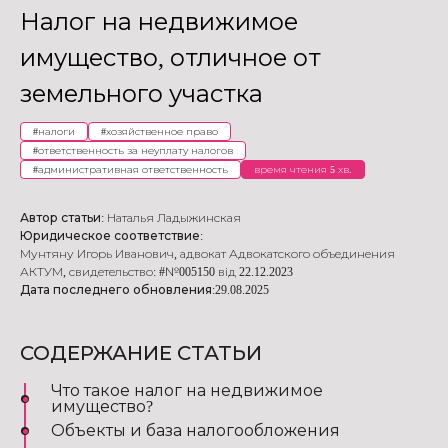
Налог на недвижимое
имущество, отличное от
земельного участка
#
налоги
#
хозяйственное право
#
ответственность за неуплату налогов
#
административная ответственность
время чтения 5 хв.
Автор статьи:
Наталья Ладыжинская
Юридическое соответствие:
Мунтяну Игорь Иванович
,
адвокат Адвокатского объединения
АКТУМ
,
свидетельство: #№005150 від 22.12.2023
Дата последнего обновления:
29.08.2025
СОДЕРЖАНИЕ СТАТЬИ
Что такое налог на недвижимое
имущество?
Объекты и база налогообложения