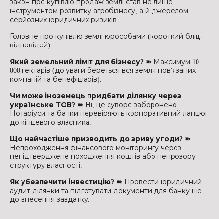
закон про купівлю продаж землі став не лише
інструментом розвитку агробізнесу, а й джерелом
серйозних юридичних ризиків.
Головне про купівлю землі юрособами (короткий бліц-
відповідей)
Який земельний ліміт для бізнесу? ➽
Максимум 10
000 гектарів (до уваги береться вся земля пов'язаних
компаній та бенефіціарів).
Чи може іноземець придбати ділянку через
українське ТОВ? ➽
Ні, це суворо заборонено.
Нотаріуси та банки перевіряють корпоративний ланцюг
до кінцевого власника.
Що найчастіше призводить до зриву угоди? ➽
Непроходження фінансового моніторингу через
непідтверджене походження коштів або непрозору
структуру власності.
Як убезпечити інвестицію? ➽
Провести юридичний
аудит ділянки та підготувати документи для банку ще
до внесення завдатку.