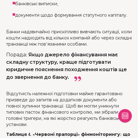
банківські виписки;
документи щодо формування статутного капіталу.
Банки надзвичайно прискіпливо вивчають ситуації, коли
кошти надходять від кількох компаній або через складні
транзакції між пов’язаними особами.
Порада
:
Якщо джерело фінансування має
складну структуру, краще підготувати
юридичне пояснення походження коштів ще
до звернення до банку.
Відсутність належної підготовки майже гарантовано
призведе до запитів на додаткові документи або
повної зупинки транзакції. Щоб ви могли уникнути
типових пасток фінансового контролю, ми зібрали
головні тригери, на які жорстко реагують банківські
установи.
Таблиця 4. «Червоні прапорці» фінмоніторингу: що