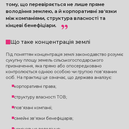
тому, що перевіряється не лише пряме
володіння землею, а й корпоративні зв’язки
між компаніями, структура власності та
кінцеві бенефіціари.
Що таке концентрація землі
Під поняттям концентрація землі законодавство розуміє
сукупну площу земель сільськогосподарського
призначення, яка прямо або опосередковано
контролюється однією особою чи групою пов’язаних
осіб. На практиці це означає, що держава аналізує:
корпоративні права;
структуру власності ТОВ;
пов’язані компанії;
сімейні зв’язки бенефіціарів;