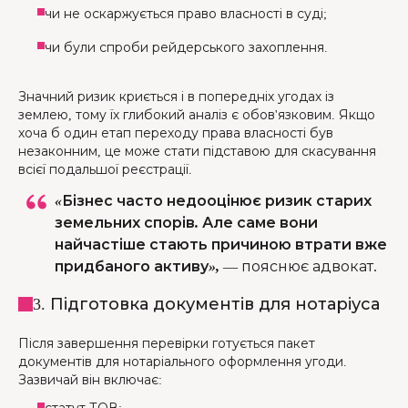
чи не оскаржується право власності в суді;
чи були спроби рейдерського захоплення.
Значний ризик криється і в попередніх угодах із
землею, тому їх глибокий аналіз є обов'язковим. Якщо
хоча б один етап переходу права власності був
незаконним, це може стати підставою для скасування
всієї подальшої реєстрації.
«Бізнес часто недооцінює ризик старих
земельних спорів. Але саме вони
найчастіше стають причиною втрати вже
придбаного активу»,
—
пояснює адвокат.
3. Підготовка документів для нотаріуса
Після завершення перевірки готується пакет
документів для нотаріального оформлення угоди.
Зазвичай він включає: