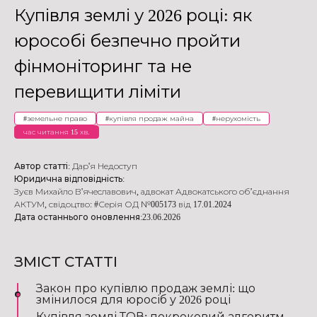
Купівля землі у 2026 році: як
юрособі безпечно пройти
фінмоніторинг та не
перевищити ліміти
#
земельне право
#
купівля продаж майна
#
нерухомість
час читання 15 хв.
Автор статті:
Дар'я Недоступ
Юридична відповідність:
Зуєв Михайло В'ячеславович
,
адвокат Адвокатського об’єднання
АКТУМ
,
свідоцтво: #Серія ОД №005173 від 17.01.2024
Дата останнього оновлення:
23.06.2026
ЗМІСТ СТАТТІ
Закон про купівлю продаж землі: що
змінилося для юросіб у 2026 році
Купівля землі ТОВ: покроковий алгоритм