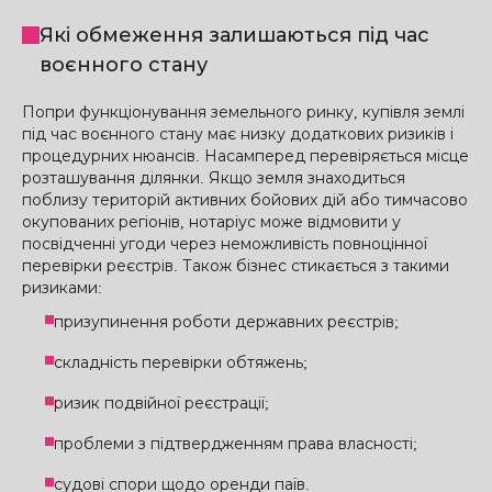
Які обмеження залишаються під час
воєнного стану
Попри функціонування земельного ринку, купівля землі
під час воєнного стану має низку додаткових ризиків і
процедурних нюансів. Насамперед перевіряється місце
розташування ділянки. Якщо земля знаходиться
поблизу територій активних бойових дій або тимчасово
окупованих регіонів, нотаріус може відмовити у
посвідченні угоди через неможливість повноцінної
перевірки реєстрів. Також бізнес стикається з такими
ризиками:
призупинення роботи державних реєстрів;
складність перевірки обтяжень;
ризик подвійної реєстрації;
проблеми з підтвердженням права власності;
судові спори щодо оренди паїв.