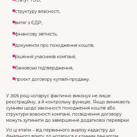
статут ТОВ;
структуру власності;
витяг з ЄДР;
фінансову звітність;
документи про походження коштів;
рішення учасників компанії;
банківські підтвердження;
проєкт договору купівлі-продажу.
У 2026 році нотаріус фактично виконує не лише
реєстраційну, а й контрольну функцію. Якщо виникають
сумніви щодо законності походження коштів або
структури власності компанії, посвідчення договору
можуть зупинити до завершення додаткової перевірки.
Усі ці етапи – від первинного аналізу кадастру до
фінального візиту до нотаріуса є єдиним ланцюгом