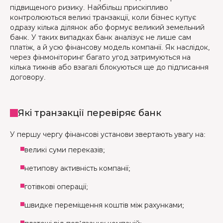
підвищеного ризику. Найбільш прискіпливо
контролюються великі транзакції, коли бізнес купує
одразу кілька ділянок або формує великий земельний
банк. У таких випадках банк аналізує не лише сам
платіж, а й усю фінансову модель компанії. Як наслідок,
через фінмоніторинг багато угод затримуються на
кілька тижнів або взагалі блокуються ще до підписання
договору.
Які транзакції перевіряє банк
У першу чергу фінансові установи звертають увагу на:
великі суми переказів;
нетипову активність компанії;
готівкові операції;
швидке переміщення коштів між рахунками;