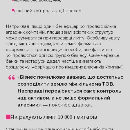
номінальне володіння;
спільний контроль над бізнесом.
Наприклад, якщо один бенефіціар контролює кілька
аграрних компаній, площа землі всіх таких структур
може сумуватися при перевірці ліміту. Особливу увагу
приділяють випадкам, коли земля формально
оформлена на різні юридичні особи, але фактично
контролюється однією групою бізнесу. Саме через це
банки та нотаріуси дедалі частіше вимагають
розширену інформацію про кінцевих власників компанії.
«Бізнес помилково вважає, що достатньо
розподілити землю між кількома ТОВ.
Насправді перевіряється саме контроль
над активом, а не лише формальний
власник»,
—
пояснює адвокат.
Як рахують ліміт 10 000 гектарів
Станом на 2026 рік одна юридична особа або група