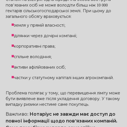
пов’язаних осіб не може володіти більш ніж 10 000
гектарів сільськогосподарської землі. При цьому до
загального обсягу враховується:
земля у прямій власності;
ділянки через дочірні компанії;
корпоративні права;
спільне володіння;
активи афілійованих осіб;
частки у статутному капіталі інших агрокомпаній.
Проблема полягає у тому, що перевищення ліміту може
бути виявлене вже після укладення договору. У такому
випадку ризики нестиме саме покупець.
Важливо
:
Нотаріус не завжди має доступ до
повної інформації щодо пов’язаних компаній.