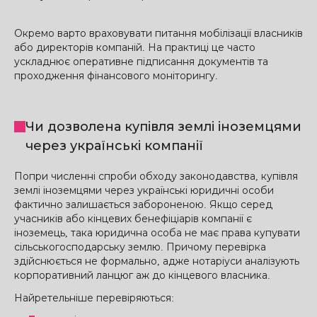
Окремо варто враховувати питання мобілізації власників
або директорів компаній. На практиці це часто
ускладнює оперативне підписання документів та
проходження фінансового моніторингу.
Чи дозволена купівля землі іноземцями
через українські компанії
Попри численні спроби обходу законодавства, купівля
землі іноземцями через українські юридичні особи
фактично залишається забороненою. Якщо серед
учасників або кінцевих бенефіціарів компанії є
іноземець, така юридична особа не має права купувати
сільськогосподарську землю. Причому перевірка
здійснюється не формально, адже нотаріуси аналізують
корпоративний ланцюг аж до кінцевого власника.
Найретельніше перевіряються: