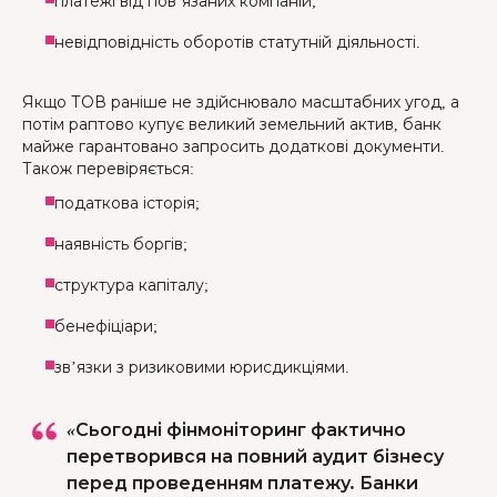
платежі від пов’язаних компаній;
невідповідність оборотів статутній діяльності.
Якщо ТОВ раніше не здійснювало масштабних угод, а
потім раптово купує великий земельний актив, банк
майже гарантовано запросить додаткові документи.
Також перевіряється:
податкова історія;
наявність боргів;
структура капіталу;
бенефіціари;
зв’язки з ризиковими юрисдикціями.
«Сьогодні фінмоніторинг фактично
перетворився на повний аудит бізнесу
перед проведенням платежу. Банки