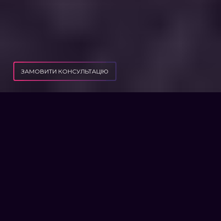
ЗАМОВИТИ КОНСУЛЬТАЦІЮ
ЯК МОЖНА ОФОРМИТИ, ПЕРЕОФОРМИТИ КВАРТИРУ, НЕРУХОМІСТЬ НА ІНШУ
ПУБЛІКАЦІЇ
ОСОБУ ПЕРЕБУВАЮЧИ ЗА КОРДОНОМ
ЯК МОЖНА ОФОРМИТИ,
ПЕРЕОФОРМИТИ КВАРТИРУ,
НЕРУХОМІСТЬ НА ІНШУ
ОСОБУ ПЕРЕБУВАЮЧИ ЗА
КОРДОНОМ
Війна внесла корективи у всі аспекти
нашого життя, зокрема і в юриспруденцію.
Наразі спостерігається тенденція щодо