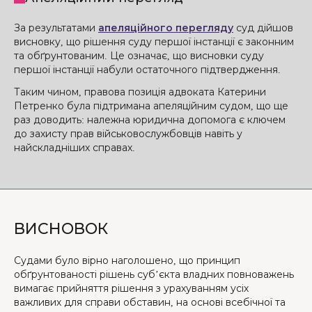
За результатами
апеляційного перегляду
суд дійшов
висновку, що рішення суду першої інстанції є законним
та обґрунтованим. Це означає, що висновки суду
першої інстанції набули остаточного підтвердження.
Таким чином, правова позиція адвоката Катерини
Петренко була підтримана апеляційним судом, що ще
раз доводить: належна юридична допомога є ключем
до захисту прав військовослужбовців навіть у
найскладніших справах.
ВИСНОВОК
Судами було вірно наголошено, що принцип
обґрунтованості рішень суб’єкта владних повноважень
вимагає прийняття рішення з урахуванням усіх
важливих для справи обставин, на основі всебічної та