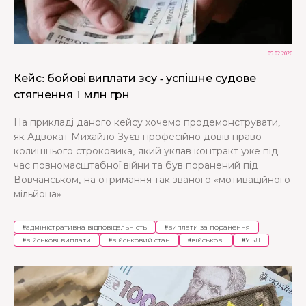
05.02.2026
Кейс: бойові виплати зсу - успішне судове
стягнення 1 млн грн
На прикладі даного кейсу хочемо продемонструвати,
як Адвокат Михайло Зуєв професійно довів право
колишнього строковика, який уклав контракт уже під
час повномасштабної війни та був поранений під
Вовчанськом, на отримання так званого «мотиваційного
мільйона».
#
адміністративна відповідальність
#
виплати за поранення
#
військові виплати
#
військовий стан
#
військові
#
УБД