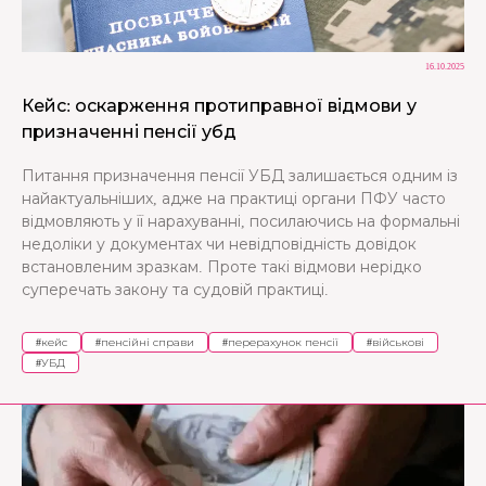
16.10.2025
Кейс: оскарження протиправної відмови у
призначенні пенсії убд
Питання призначення пенсії УБД залишається одним із
найактуальніших, адже на практиці органи ПФУ часто
відмовляють у її нарахуванні, посилаючись на формальні
недоліки у документах чи невідповідність довідок
встановленим зразкам. Проте такі відмови нерідко
суперечать закону та судовій практиці.
#
кейс
#
пенсійні справи
#
перерахунок пенсії
#
військові
#
УБД