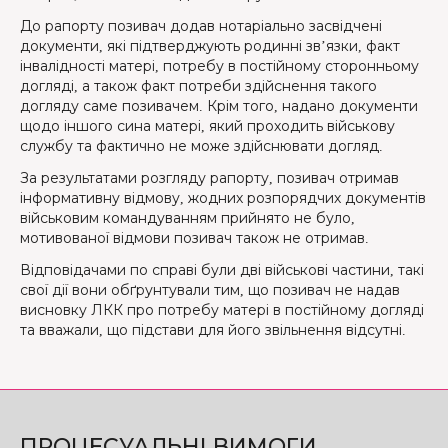
До рапорту позивач додав нотаріально засвідчені
документи, які підтверджують родинні зв’язки, факт
інвалідності матері, потребу в постійному сторонньому
догляді, а також факт потреби здійснення такого
догляду саме позивачем. Крім того, надано документи
щодо іншого сина матері, який проходить військову
службу та фактично не може здійснювати догляд.
За результатами розгляду рапорту, позивач отримав
інформативну відмову, жодних розпорядчих документів
військовим командуванням прийнято не було,
мотивованої відмови позивач також не отримав.
Відповідачами по справі були дві військові частини, такі
свої дії вони обґрунтували тим, що позивач не надав
висновку ЛКК про потребу матері в постійному догляді
та вважали, що підстави для його звільнення відсутні.
ПРОЦЕСУАЛЬНІ ВИМОГИ