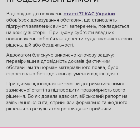
Відповідно до положень
статті 77 КАС України
обов’язок доказування обставин, що становлять
підґрунтя заявлених вимог і заперечень, покладається
на кожну зі сторін. При цьому суб’єкти владних
повноважень зобов’язані довести суду законність своїх
рішень, дій або бездіяльності.
Адвокатом блискуче виконано ключову задачу:
перевіривши відповідність доказів фактичним
обставинам та нормам матеріального права, було
спростовано безпідставні аргументи відповідачів.
При цьому відповідачі не змогли дотриматися вимог
зазначеної статті та підтвердити правомірність свого
рішення. Бо як довела адвокат, військовий рапорт на
звільнення клієнта, сприйняли формально та жодного
рішення за результатом розгляду не прийняли.