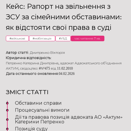
Кейс: Рапорт на звільнення з
ЗСУ за сімейними обставинами​:
як відстояти свої права в суді
#
військові
#
мобілізація
#
УБД
час читання 7 хв.
Автор статті:
Дмитренко Вікторія
Юридична відповідність:
Петренко Катерина Дмитрівна
,
адвокат Адвокатського об’єднання
АКТУМ
,
свідоцтво: #№475 від 11.02.2010
Дата останнього оновлення:
04.02.2026
ЗМІСТ СТАТТІ
Обставини справи
Процесуальні вимоги
Дії та правова позиція адвоката АО «Актум»
Катерини Петренко
Позиція суду