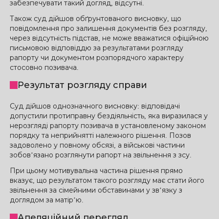
забезпечувати такий догляд, відсутні.
Також суд дійшов обґрунтованого висновку, що
повідомлення про залишення документів без розгляду,
через відсутність підстав, не може вважатися офіційною
письмовою відповіддю за результатами розгляду
рапорту чи документом розпорядчого характеру
стосовно позивача.
Результат розгляду справи
Суд дійшов однозначного висновку: відповідачі
допустили протиправну бездіяльність, яка виразилася у
нерозгляді рапорту позивача в установленому законом
порядку та неприйнятті належного рішення. Позов
задоволено у повному обсязі, а військові частини
зобов’язано розглянути рапорт на звільнення з зсу​.
При цьому мотивувальна частина рішення прямо
вказує, що результатом такого розгляду має стати його
звільнення за сімейними обставинами у зв’язку з
доглядом за матір’ю.
Апеляційний перегляд