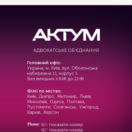
АДВОКАТСЬКЕ ОБ'ЄДНАННЯ
Головний офіс
:
Україна, м. Київ, вул. Оболонська
набережна 15, корпус 5
Без вихідних з 8:00 до 22:00
Філії по містах
:
Київ,
Дніпро,
Житомир,
Львів,
Миколаїв,
Одеса,
Полтава,
Пустомити,
Слов'янськ,
Ужгород,
Харків,
Херсон
Phone:
0
5
0
показати номер
0
6
7
показати номер