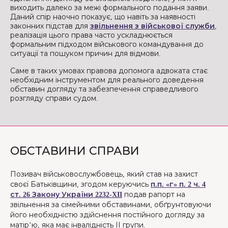
виходить далеко за межі формального подання заяви.
Даний спір наочно показує, що навіть за наявності
законних підстав для
звільнення з військової служби
,
реалізація цього права часто ускладнюється
формальним підходом військового командування до
ситуації та пошуком причин для відмови.
Саме в таких умовах правова допомога адвоката стає
необхідним інструментом для реального доведення
обставин догляду та забезпечення справедливого
розгляду справи судом.
ОБСТАВИНИ СПРАВИ
Позивач військовослужбовець, який став на захист
своєї Батьківщини, згодом керуючись
п.п. «г» п. 2 ч. 4
ст. 26 Закону України 2232-XII
подав рапорт на
звільнення за сімейними обставинами, обґрунтовуючи
його необхідністю здійснення постійного догляду за
матір’ю, яка має інвалідність ІІ групи.