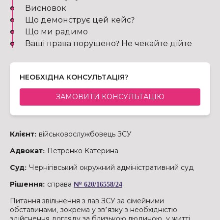
Висновок
Що демонструє цей кейс?
Що ми радимо
Ваші права порушено? Не чекайте дійте
НЕОБХІДНА КОНСУЛЬТАЦІЯ?
ЗАМОВИТИ КОНСУЛЬТАЦІЮ
Клієнт:
військовослужбовець ЗСУ
Адвокат:
Петренко Катерина
Суд:
Чернігівський окружний адміністративний суд
Рішення:
справа
№ 620/16558/24
Питання звільнення з лав ЗСУ за сімейними
обставинами, зокрема у зв’язку з необхідністю
здійснення догляду за близькою людиною, у житті