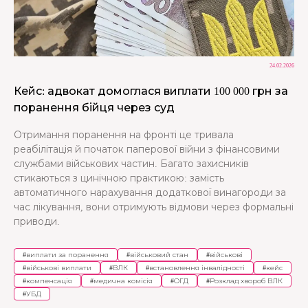
24.02.2026
Кейс: адвокат домоглася виплати 100 000 грн за
поранення бійця через суд
Отримання поранення на фронті це тривала
реабілітація й початок паперової війни з фінансовими
службами військових частин. Багато захисників
стикаються з цинічною практикою: замість
автоматичного нарахування додаткової винагороди за
час лікування, вони отримують відмови через формальні
приводи.
#
виплати за поранення
#
військовий стан
#
військові
#
військові виплати
#
ВЛК
#
встановлення інвалідності
#
кейс
#
компенсація
#
медична комісія
#
ОГД
#
Розклад хвороб ВЛК
#
УБД