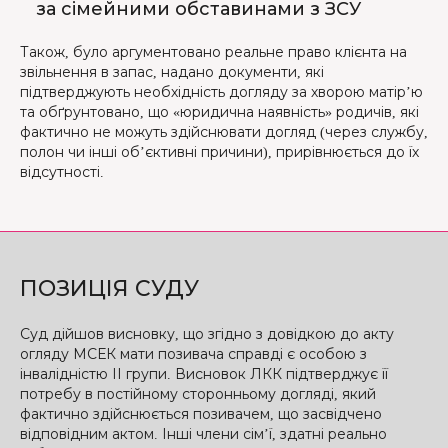
за сімейними обставинами з ЗСУ
Також, було аргументовано реальне право клієнта на
звільнення в запас, надано документи, які
підтверджують необхідність догляду за хворою матір’ю
та обґрунтовано, що «юридична наявність» родичів, які
фактично не можуть здійснювати догляд (через службу,
полон чи інші об’єктивні причини), прирівнюється до їх
відсутності.
ПОЗИЦІЯ СУДУ
Суд дійшов висновку, що згідно з довідкою до акту
огляду МСЕК мати позивача справді є особою з
інвалідністю ІІ групи. Висновок ЛКК підтверджує її
потребу в постійному сторонньому догляді, який
фактично здійснюється позивачем, що засвідчено
відповідним актом. Інші члени сім’ї, здатні реально