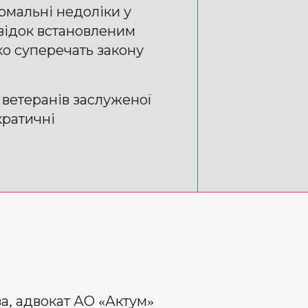
рмальні недоліки у
відок встановленим
ко суперечать закону
 ветеранів заслуженої
кратичні
а, адвокат АО «Актум»