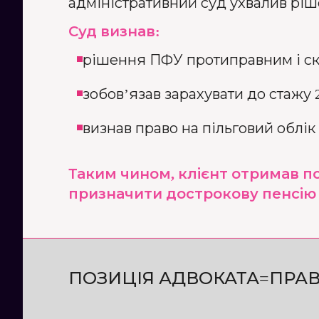
адміністративний суд ухвалив ріше
Суд визнав:
рішення ПФУ протиправним і ск
зобов’язав зарахувати до стажу 
визнав право на пільговий облік 9
Таким чином, клієнт отримав п
призначити дострокову пенсію з
ПОЗИЦІЯ АДВОКАТА=ПРАВ