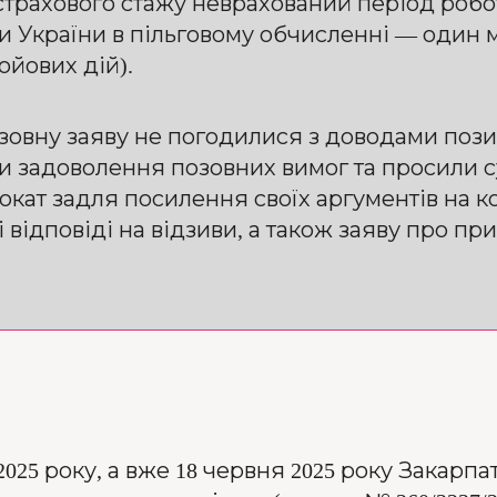
трахового стажу неврахований період робот
и України в пільговому обчисленні — один 
ойових дій).
озовну заяву не погодилися з доводами поз
ти задоволення позовних вимог та просили с
окат задля посилення своїх аргументів на ко
 відповіді на відзиви, а також заяву про п
025 року, а вже 18 червня 2025 року Закарп