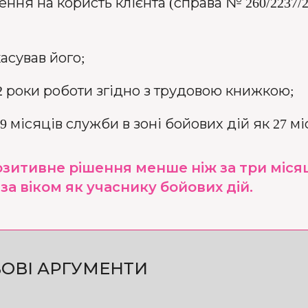
ння на користь клієнта (справа № 260/2237/2
асував його;
2 роки роботи згідно з трудовою книжкою;
 місяців служби в зоні бойових дій як 27 міся
озитивне рішення менше ніж за три міся
а віком як учаснику бойових дій.
ОВІ АРГУМЕНТИ