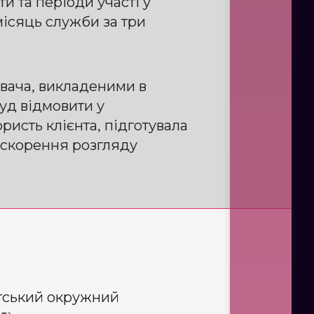
и та періоди участі у
місяць служби за три
ивача, викладеними в
уд відмовити у
ристь клієнта, підготувала
рискорення розгляду
атський окружний