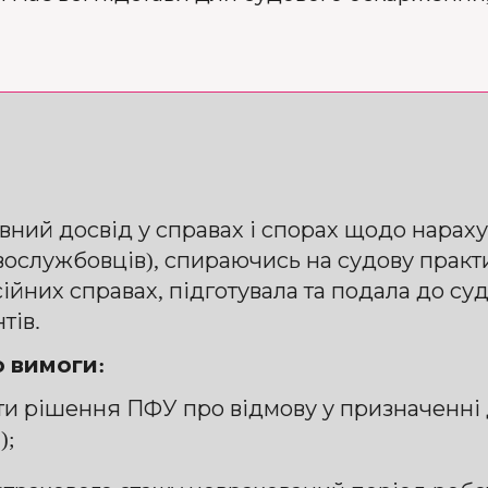
вний досвід у справах і спорах щодо нарах
вослужбовців), спираючись на судову практ
ійних справах, підготувала та подала до су
тів.
о вимоги:
ти рішення ПФУ про відмову у призначенні д
);