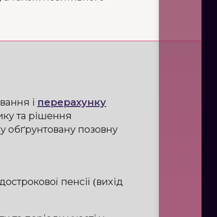
ування і
перерахунку
ику та рішення
ду обґрунтовану позовну
острокової пенсії (вихід