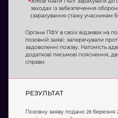
зобов’язати ПФУ зарахувати до с
заходах із забезпечення оборон
(зарахування стажу учасникам б
Органи ПФУ в своїх відзивах на п
позовній заяві: заперечували про
задоволенні позову. Натомість адв
додаткові письмові пояснення, дві
справи.
РЕЗУЛЬТАТ
Позовну заяву подано 28 березня 2