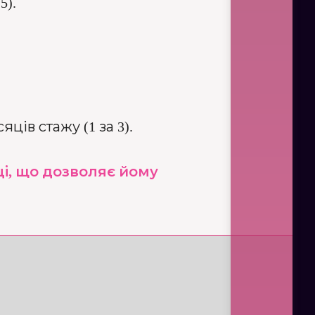
5).
ців стажу (1 за 3).
ці, що дозволяє йому