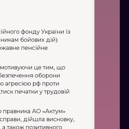
ійного фонду України із
сникам бойових дій)
ержавне пенсійне
 мотивуючи це тим, що
абезпечення оборони
ою агресією рф проти
дтиск печатки у трудовій
о правника АО «Актум»
справи, дійшла висновку,
 а також позитивного