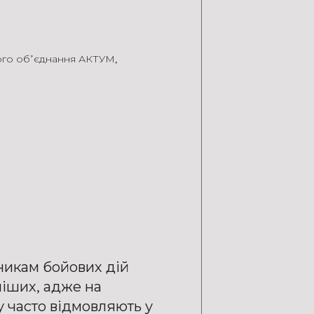
ого об’єднання АКТУМ
,
никам бойових дій
ніших, адже на
 часто відмовляють у