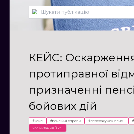
КЕЙС: Оскарженн
протиправної від
призначенні пенсі
бойових дій
#
кейс
#
пенсійні справи
#
перерахунок пенсії
#
час читання 3 хв.