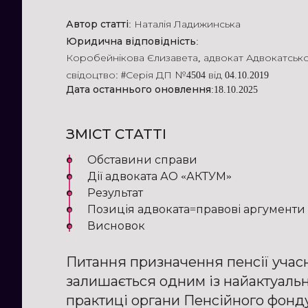
Автор статті:
Наталія Ладижинська
Юридична відповідність:
Коробейнікова Єлизавета
,
адвокат Адвокатськ
свідоцтво: #Серія ДП №4504 від 04.10.2019
Дата останнього оновлення:
18.10.2025
ЗМІСТ СТАТТІ
Обставини справи
Дії адвоката АО «АКТУМ»
Результат
Позиція адвоката=правові аргументи
Висновок
Питання призначення пенсії учас
залишається одним із найактуаль
практиці органи Пенсійного фонду