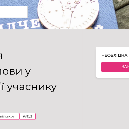
я
НЕОБХІДНА
ЗА
мови у
ї учаснику
військові
#
УБД