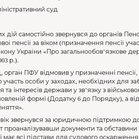
іністративний суд
х дій самостійно звернувся до органів Пенс
ої пенсії за віком (призначення пенсії уча
 Закону України «Про загальнообов’язкове д
03 р.).
 орган ПФУ відмовив у призначенні пенсії,
 участь особи у заходах, необхідних для з
 та інтересів держави у зв’язку з військов
новленій формі (Додатку 6 до Порядку), а ві
няття».
овік звернувся за юридичною підтримкою д
т проаналізувавши документи та обставини 
має всі підстави для судового оскарження,