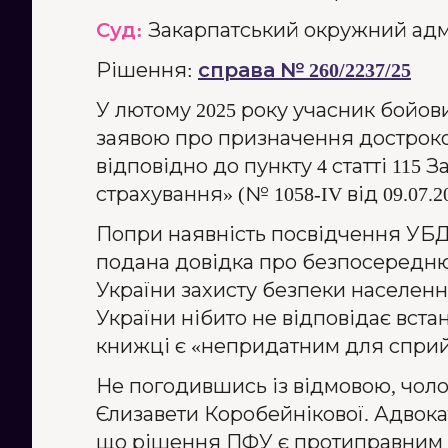
Суд:
Закарпатський окружний адм
Рішення:
справа № 260/2237/25
У лютому 2025 року учасник бойови
заявою про призначення достроков
відповідно до пункту 4 статті 115
страхування» (№ 1058-IV від 09.07.20
Попри наявність посвідчення УБД,
подана довідка про безпосередню
України захисту безпеки населення
України нібито не відповідає вста
книжці є «непридатним для сприй
Не погодившись із відмовою, чол
Єлизавети Коробейнікової. Адвока
що рішення ПФУ є протиправним і 