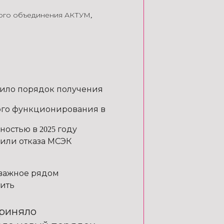
кого объединения АКТУМ
,
нило порядок получения
ого функционирования в
остью в 2025 году
или отказа МСЭК
важное рядом
тить
приняло