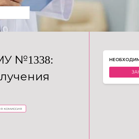
У №1338:
НЕОБХОДИМ
ЗА
олучения
я комиссия