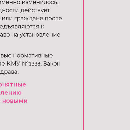
 именно изменилось,
дности действует
чили граждане после
редъявляются к
аво на установление
евые нормативные
ие КМУ №1338, Закон
драва.
онятные
млению
с новыми