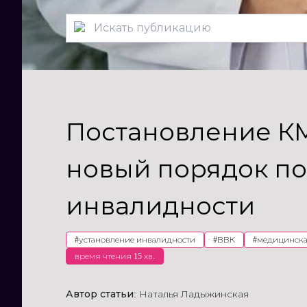
Постановление КМ
новый порядок п
инвалидности
#
установление инвалидности
#
ВВК
#
медицинска
время чтения 15 хв.
Автор статьи:
Наталья Ладыжинская