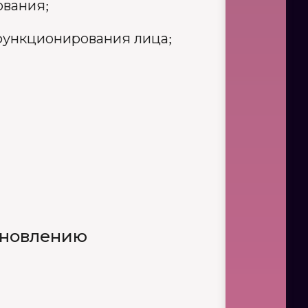
ования;
функционирования лица;
ановлению