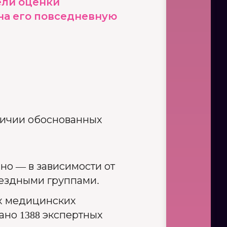
ели оценки
на его повседневную
личии обоснованных
но — в зависимости от
ыездными группами.
х медицинских
ано 1388 экспертных