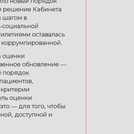
ело новый порядок
ое решение Кабинета
 шагом в
-социальной
тилетиями оставалась
 коррумпированной.
а оценки
венное обновление —
й порядок
пациентов,
 критерии
ель оценки
то — для того, чтобы
ной, доступной и