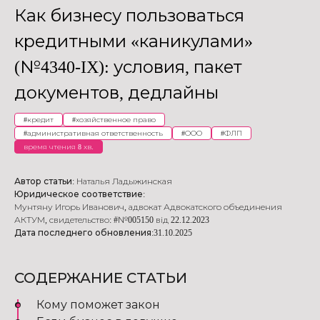
Как бизнесу пользоваться
кредитными «каникулами»
(№4340-IX): условия, пакет
документов, дедлайны
#
кредит
#
хозяйственное право
#
административная ответственность
#
ООО
#
ФЛП
время чтения 8 хв.
Автор статьи:
Наталья Ладыжинская
Юридическое соответствие:
Мунтяну Игорь Иванович
,
адвокат Адвокатского объединения
АКТУМ
,
свидетельство: #№005150 від 22.12.2023
Дата последнего обновления:
31.10.2025
СОДЕРЖАНИЕ СТАТЬИ
Кому поможет закон