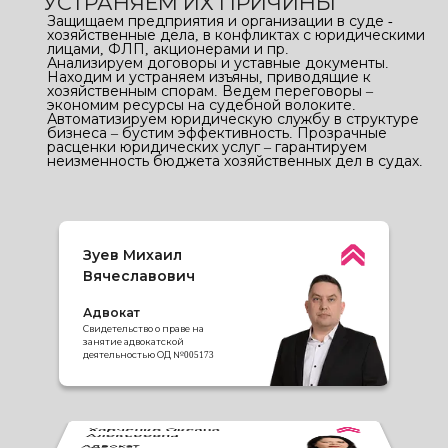
УСТРАНЯЕМ ИХ ПРИЧИНЫ
Защищаем предприятия и организации в суде -
хозяйственные дела, в конфликтах с юридическими
лицами, ФЛП, акционерами и пр.
Анализируем договоры и уставные документы.
Находим и устраняем изъяны, приводящие к
хозяйственным спорам. Ведем переговоры –
экономим ресурсы на судебной волоките.
Автоматизируем юридическую службу в структуре
бизнеса – бустим эффективность. Прозрачные
расценки юридических услуг – гарантируем
неизменность бюджета хозяйственных дел в судах.
Зуев Михаил
Вячеславович
Адвокат
Свидетельство о праве на
занятие адвокатской
деятельностью ОД №005173
Харченко Оксана
Алексеевна
Мунтяну Игорь
Иванович
Адвокат