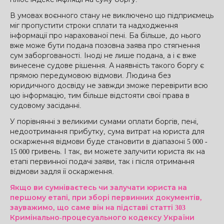
В умовах воєнного стану не виключено що підприємець
міг пропустити строки сплати та надходження
інформації про нарахованої пені. Ба більше, до нього
вже може бути подана позовна заява про стягнення
сум заборгованості. Іноді не лише подана, а і є вже
винесене судове рішення. А наявність такого боргу є
прямою передумовою відмови. Людина без
юридичного досвіду не завжди зможе перевірити всю
цю інформацію, тим більше відстояти свої права в
судовому засіданні.
У порівнянні з великими сумами оплати боргів, пені,
недоотримання прибутку, сума витрат на юриста для
оскарження відмови буде становити в діапазоні 5 000 -
15 000 гривень. І так, ви можете залучити юриста як на
етапі первинної подачі заяви, так і після отримання
відмови задля її оскарження.
Якщо ви сумніваєтесь чи залучати юриста на
першому етапі, при зборі первинних документів,
зауважимо, що саме він на підставі статті 303
Кримінально-процесуального кодексу України