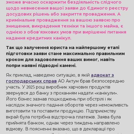
зможе вчасно оскаржити бездіяльність слідчого
щодо невнесення вашої заяви до Єдиного реєстру
досудових рішень або закриття провадження. А
кримінальне провадження за вашою заявою про
знищення, викрадення техніки та іншого майна, є
однією з обов'язкових умов при вирішенні питання
надання кредитних канікул.
Так що залучення юриста на найпершому етапі
підготовки заяви стане максимально правильним
кроком для задоволення ваших вимог, навіть
попри наявні підводні камені.
Як приклад, наведемо ситуацію, в якій
адвокат з
господарських справ
АО Актум брав безпосередню
участь. У 2025 році виробник харчових продуктів
звернувся до банку з проханням надати «канікули».
Його бізнес зазнав пошкоджень при обстрілі і як
наслідок значного падіння оборотів через неможливість
виготовити та поставити продукцію. Підприємству
вкрай була потрібна відстрочка платежів. Заява була
прийнята банком, однак через тиждень направлено
відмову. В поясненні вказано, що в декларації про