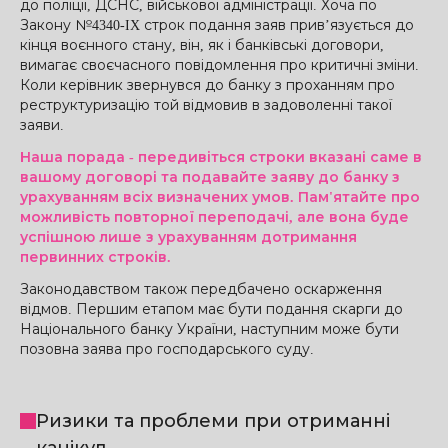
до поліції, ДСНС, військової адміністрації. Хоча по
Закону №4340-IX строк подання заяв прив’язується до
кінця воєнного стану, він, як і банківські договори,
вимагає своєчасного повідомлення про критичні зміни.
Коли керівник звернувся до банку з проханням про
реструктуризацію той відмовив в задоволенні такої
заяви.
Наша порада - передивіться строки вказані саме в
вашому договорі та подавайте заяву до банку з
урахуванням всіх визначених умов. Пам'ятайте про
можливість повторної переподачі, але вона буде
успішною лише з урахуванням дотримання
первинних строків.
Законодавством також передбачено оскарження
відмов. Першим етапом має бути подання скарги до
Національного банку України, наступним може бути
позовна заява про господарського суду.
Ризики та проблеми при отриманні