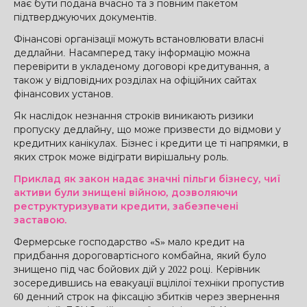
має бути подана вчасно та з повним пакетом
підтверджуючих документів.
Фінансові організації можуть встановлювати власні
дедлайни. Насамперед таку інформацію можна
перевірити в укладеному договорі кредитування, а
також у відповідних розділах на офіційних сайтах
фінансових установ.
Як наслідок незнання строків виникають ризики
пропуску дедлайну, що може призвести до відмови у
кредитних канікулах. Бізнес і кредити це ті напрямки, в
яких строк може відіграти вирішальну роль.
Приклад як закон надає значні пільги бізнесу, чиї
активи були знищені війною, дозволяючи
реструктуризувати кредити, забезпечені
заставою.
Фермерське господарство «S» мало кредит на
придбання дороговартісного комбайна, який було
знищено під час бойових дій у 2022 році. Керівник
зосередившись на евакуації вцілілої техніки пропустив
60 денний строк на фіксацію збитків через звернення