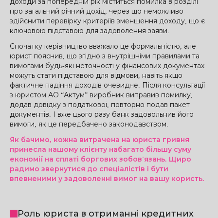
доходи за попередній рік міститься помилка в розділі
про загальний річний дохід, через що неможливо
здійснити перевірку критеріїв зменшення доходу, що є
ключовою підставою для задоволення заяви.
Спочатку керівництво вважало це формальністю, але
юрист пояснив, що згідно з внутрішніми правилами та
вимогами будь-які неточності у фінансових документах
можуть стати підставою для відмови, навіть якщо
фактичне падіння доходів очевидне. Після консультації
з юристом АО “Актум” виробник виправив помилку,
додав довідку з податкової, повторно подав пакет
документів. І вже цього разу банк задовольнив його
вимоги, як це передбачено законодавством.
Як бачимо, кожна витрачена на юриста гривня
принесла нашому клієнту набагато більшу суму
економії на сплаті боргових зобов'язань. Щиро
радимо звернутися до спеціалістів і бути
впевненими у задоволенні вимог на вашу користь.
Роль юриста в отриманні кредитних