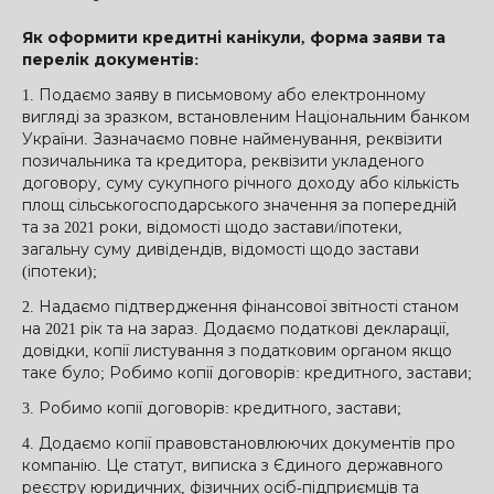
Як оформити кредитні канікули, форма заяви та
перелік документів:
1. Подаємо заяву в письмовому або електронному
вигляді за зразком, встановленим Національним банком
України. Зазначаємо повне найменування, реквізити
позичальника та кредитора, реквізити укладеного
договору, суму сукупного річного доходу або кількість
площ сільськогосподарського значення за попередній
та за 2021 роки, відомості щодо застави/іпотеки,
загальну суму дивідендів, відомості щодо застави
(іпотеки);
2. Надаємо підтвердження фінансової звітності станом
на 2021 рік та на зараз. Додаємо податкові декларації,
довідки, копії листування з податковим органом якщо
таке було; Робимо копії договорів: кредитного, застави;
3. Робимо копії договорів: кредитного, застави;
4. Додаємо копії правовстановлюючих документів про
компанію. Це статут, виписка з Єдиного державного
реєстру юридичних, фізичних осіб-підприємців та