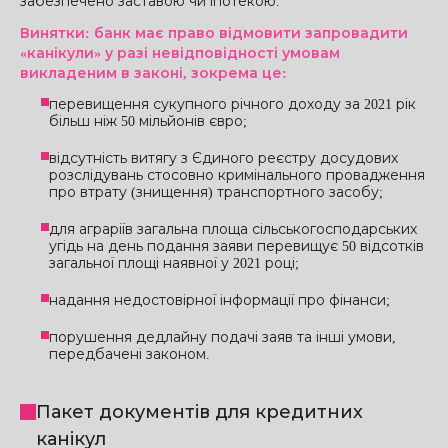
забезпечено заставою чи іпотекою.
Винятки: банк має право відмовити запровадити
«канікули» у разі невідповідності умовам
викладеним в законі, зокрема це:
перевищення сукупного річного доходу за 2021 рік
більш ніж 50 мільйонів євро;
відсутність витягу з Єдиного реєстру досудових
розслідувань стосовно кримінального провадження
про втрату (знищення) транспортного засобу;
для аграріїв загальна площа сільськогосподарських
угідь на день подання заяви перевищує 50 відсотків
загальної площі наявної у 2021 році;
надання недостовірної інформації про фінанси;
порушення дедлайну подачі заяв та інші умови,
передбачені законом.
Пакет документів для кредитних
канікул