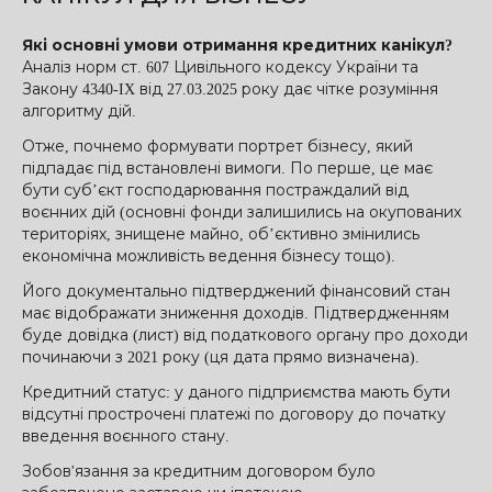
Які основні умови отримання кредитних канікул?
Аналіз норм ст. 607 Цивільного кодексу України та
Закону 4340-IX від 27.03.2025 року дає чітке розуміння
алгоритму дій.
Отже, почнемо формувати портрет бізнесу, який
підпадає під встановлені вимоги. По перше, це має
бути суб’єкт господарювання постраждалий від
воєнних дій (основні фонди залишились на окупованих
територіях, знищене майно, об’єктивно змінились
економічна можливість ведення бізнесу тощо).
Його документально підтверджений фінансовий стан
має відображати зниження доходів. Підтвердженням
буде довідка (лист) від податкового органу про доходи
починаючи з 2021 року (ця дата прямо визначена).
Кредитний статус: у даного підприємства мають бути
відсутні прострочені платежі по договору до початку
введення воєнного стану.
Зобов'язання за кредитним договором було