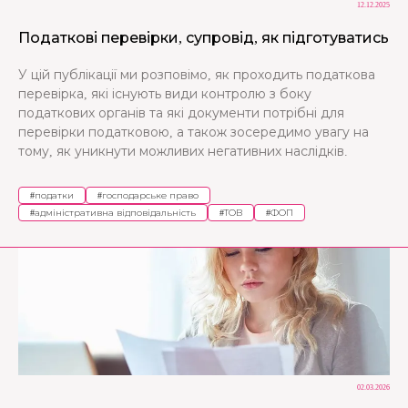
12.12.2025
Податкові перевірки, супровід, як підготуватись
У цій публікації ми розповімо, як проходить податкова
перевірка, які існують види контролю з боку
податкових органів та які документи потрібні для
перевірки податковою, а також зосередимо увагу на
тому, як уникнути можливих негативних наслідків.
#
податки
#
господарське право
#
адміністративна відповідальність
#
ТОВ
#
ФОП
02.03.2026