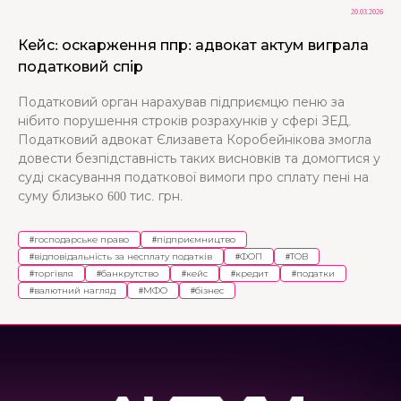
20.03.2026
Кейс: оскарження ппр: адвокат актум виграла
податковий спір
Податковий орган нарахував підприємцю пеню за
нібито порушення строків розрахунків у сфері ЗЕД.
Податковий адвокат Єлизавета Коробейнікова змогла
довести безпідставність таких висновків та домогтися у
суді скасування податкової вимоги про сплату пені на
суму близько 600 тис. грн.
#
господарське право
#
підприємництво
#
відповідальність за несплату податків
#
ФОП
#
ТОВ
#
торгівля
#
банкрутство
#
кейс
#
кредит
#
податки
#
валютний нагляд
#
МФО
#
бізнес