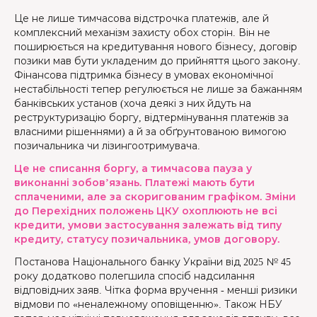
Це не лише тимчасова відстрочка платежів, але й
комплексний механізм захисту обох сторін. Він не
поширюється на кредитування нового бізнесу, договір
позики мав бути укладеним до прийняття цього закону.
Фінансова підтримка бізнесу в умовах економічної
нестабільності тепер регулюється не лише за бажанням
банківських установ (хоча деякі з них йдуть на
реструктуризацію боргу, відтермінування платежів за
власними рішеннями) а й за обґрунтованою вимогою
позичальника чи лізингоотримувача.
Це не списання боргу, а тимчасова пауза у
виконанні зобов’язань. Платежі мають бути
сплаченими, але за скоригованим графіком. Зміни
до Перехідних положень ЦКУ охоплюють не всі
кредити, умови застосування залежать від типу
кредиту, статусу позичальника, умов договору.
Постанова Національного банку України від 2025 № 45
року додатково полегшила спосіб надсилання
відповідних заяв. Чітка форма вручення - менші ризики
відмови по «неналежному оповіщенню». Також НБУ