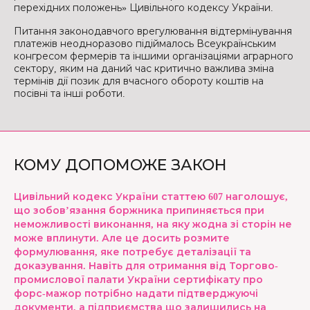
перехідних положень» Цивільного кодексу України.
Питання законодавчого врегулювання відтермінування
платежів неодноразово підіймалось Всеукраїнським
конгресом фермерів та іншими організаціями аграрного
сектору, яким на даний час критично важлива зміна
термінів дії позик для вчасного обороту коштів на
посівні та інші роботи.
КОМУ ДОПОМОЖЕ ЗАКОН
Цивільний кодекс України статтею 607 наголошує,
що зобов’язання боржника припиняється при
неможливості виконання, на яку жодна зі сторін не
може вплинути. Але це досить розмите
формулювання, яке потребує деталізації та
доказування. Навіть для отримання від Торгово-
промислової палати України сертифікату про
форс-мажор потрібно надати підтверджуючі
документи, а підприємства що залишились на