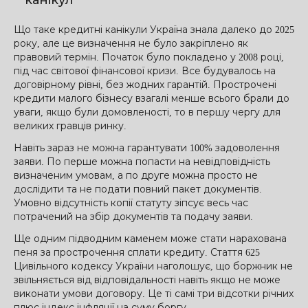
канікул
Що таке кредитні канікули Україна знала далеко до 2025
року, але це визначення не було закріплено як
правовий термін. Початок було покладено у 2008 році,
під час світової фінансової кризи. Все будувалось на
договірному рівні, без жодних гарантій. Прострочені
кредити малого бізнесу взагалі менше всього брали до
уваги, якщо були домовленості, то в першу чергу для
великих гравців ринку.
Навіть зараз не можна гарантувати 100% задоволення
заяви. По перше можна попасти на невідповідність
визначеним умовам, а по друге можна просто не
дослідити та не подати повний пакет документів.
Умовно відсутність копії статуту зіпсує весь час
потрачений на збір документів та подачу заяви.
Ще одним підводним каменем може стати нарахована
пеня за прострочення сплати кредиту. Стаття 625
Цивільного кодексу України наголошує, що боржник не
звільняється від відповідальності навіть якщо не може
виконати умови договору. Це ті самі три відсотки річних
плюс індекс інфляції на суму боргу.