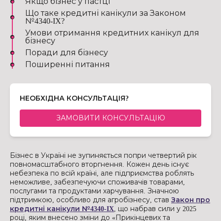
Якщо бізнес у пастці
Що таке кредитні канікули за Законом
№4340-IX?
Умови отримання кредитних канікул для
бізнесу
Поради для бізнесу
Поширенні питання
НЕОБХІДНА КОНСУЛЬТАЦІЯ?
ЗАМОВИТИ КОНСУЛЬТАЦІЮ
Бізнес в Україні не зупиняється попри четвертий рік
повномасштабного вторгнення. Кожен день існує
небезпека по всій країні, але підприємства роблять
неможливе, забезпечуючи споживачів товарами,
послугами та продуктами харчування. Значною
підтримкою, особливо для агробізнесу, став
Закон про
кредитні канікули №4340-IX
, що набрав сили у 2025
році, яким внесено зміни до «Прикінцевих та