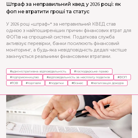
Штраф за неправильний квед у 2026 році: як
фоп не втратити гроші та статус
У 2026 році «штраф»* за неправильний КВЕД став
однією з найпоширеніших причин фінансових втрат для
ФОПів на спрощеній системі. Податкова служба
активізує перевірки, банки посилюють фінансовий
моніторинг, а будь-яка невідповідність дедалі частіше
закінчується реальними фінансовими втратами.
#
адміністративна відповідальність
#
господарське право
#
підприємництво
#
відповідальність за несплату податків
#
ФОП
#
ТОВ
#
торгівля
#
податки
#
бізнес
#
легалізація доходів