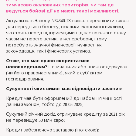
тимчасово окупованих територіях, чи там де
ведуться бойові дії не мають такої можливості.
Актуальність Закону №4340-IX важко переоцінити також
для середнього бізнесу, оскільки економічні виклики,
які стоять перед підприємцями під час воєнного стану
часом не просто великі, а непереборні, і тому
потребують значної фінансової гнучкості як
законодавця, так і фінансових установ.
Отже, хто має право скористатись
нововведенням?
Позичальник або лізингоодержувач
(чи його правонаступник), який є суб’єктом
господарювання.
Сукупності яких вимог має відповідати заявник:
Кредит мав бути оформлений до набрання чинності
даним законом, тобто до 28.03.2025;
Сукупний річний дохід отримувача кредиту за 2021 рік
не перевищує 50 млн євро;
Кредит забезпечено заставою (іпотекою):