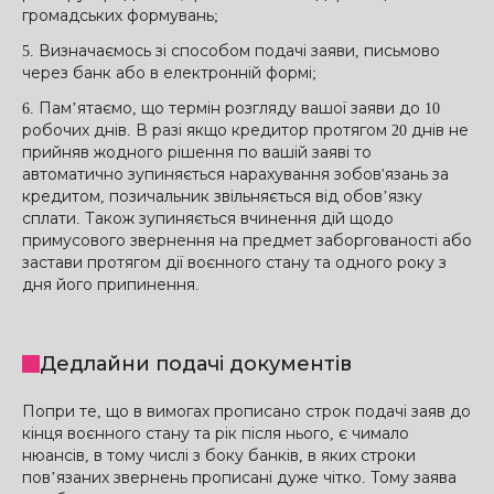
громадських формувань;
5. Визначаємось зі способом подачі заяви, письмово
через банк або в електронній формі;
6. Пам’ятаємо, що термін розгляду вашої заяви до 10
робочих днів. В разі якщо кредитор протягом 20 днів не
прийняв жодного рішення по вашій заяві то
автоматично зупиняється нарахування зобов'язань за
кредитом, позичальник звільняється від обов’язку
сплати. Також зупиняється вчинення дій щодо
примусового звернення на предмет заборгованості або
застави протягом дії воєнного стану та одного року з
дня його припинення.
Дедлайни подачі документів
Попри те, що в вимогах прописано строк подачі заяв до
кінця воєнного стану та рік після нього, є чимало
нюансів, в тому числі з боку банків, в яких строки
пов’язаних звернень прописані дуже чітко. Тому заява