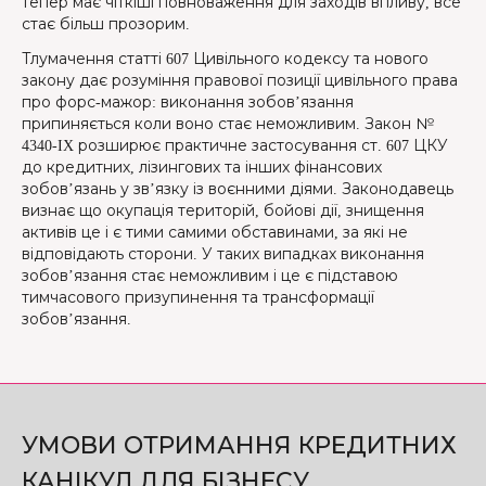
тепер має чіткіші повноваження для заходів впливу, все
стає більш прозорим.
Тлумачення статті 607 Цивільного кодексу та нового
закону дає розуміння правової позиції цивільного права
про форс-мажор: виконання зобов’язання
припиняється коли воно стає неможливим. Закон №
4340-IX розширює практичне застосування ст. 607 ЦКУ
до кредитних, лізингових та інших фінансових
зобов’язань у зв’язку із воєнними діями. Законодавець
визнає що окупація територій, бойові дії, знищення
активів це і є тими самими обставинами, за які не
відповідають сторони. У таких випадках виконання
зобов’язання стає неможливим і це є підставою
тимчасового призупинення та трансформації
зобов’язання.
УМОВИ ОТРИМАННЯ КРЕДИТНИХ
КАНІКУЛ ДЛЯ БІЗНЕСУ