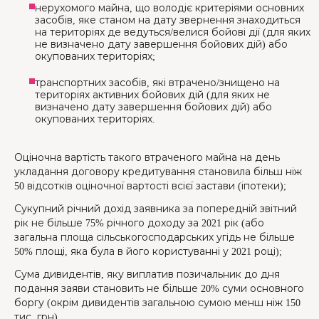
нерухомого майна, що володіє критеріями основних
засобів, яке станом на дату звернення знаходиться
на територіях де ведуться/велися бойові дії (для яких
не визначено дату завершення бойових дій) або
окупованих територіях;
транспортних засобів, які втрачено/знищено на
територіях активних бойових дій (для яких не
визначено дату завершення бойових дій) або
окупованих територіях.
Оціночна вартість такого втраченого майна на день
укладання договору кредитування становила більш ніж
50 відсотків оціночної вартості всієї застави (іпотеки);
Сукупний річний дохід заявника за попередній звітний
рік не більше 75% річного доходу за 2021 рік (або
загальна площа сільськогосподарських угідь не більше
50% площі, яка була в його користуванні у 2021 році);
Сума дивидентів, яку виплатив позичальник до дня
подання заяви становить не більше 20% суми основного
боргу (окрім дивидентів загальною сумою менш ніж 150
тис. грн).