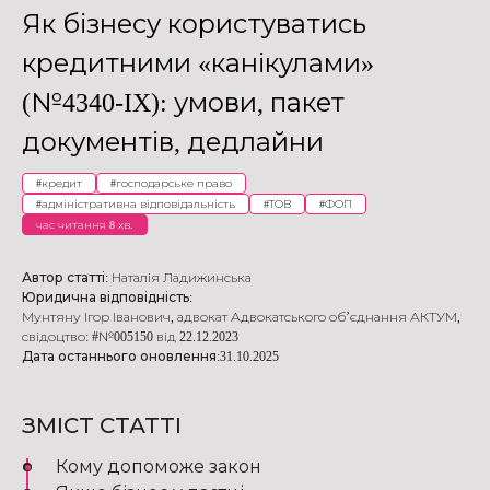
Як бізнесу користуватись
кредитними «канікулами»
(№4340-IX): умови, пакет
документів, дедлайни
#
кредит
#
господарське право
#
адміністративна відповідальність
#
ТОВ
#
ФОП
час читання 8 хв.
Автор статті:
Наталія Ладижинська
Юридична відповідність:
Мунтяну Ігор Іванович
,
адвокат Адвокатського об’єднання АКТУМ
,
свідоцтво: #№005150 від 22.12.2023
Дата останнього оновлення:
31.10.2025
ЗМІСТ СТАТТІ
Кому допоможе закон