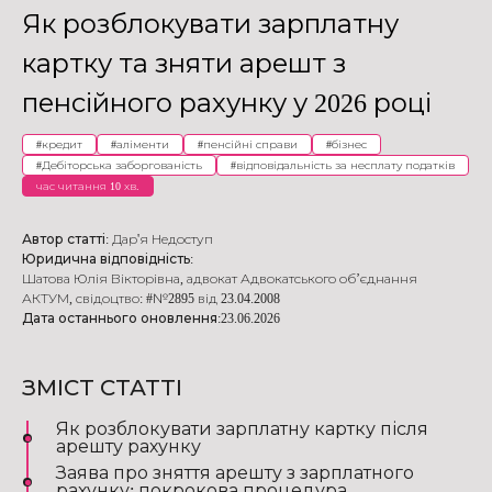
Як розблокувати зарплатну
картку та зняти арешт з
пенсійного рахунку у 2026 році
#
кредит
#
аліменти
#
пенсійні справи
#
бізнес
#
Дебіторська заборгованість
#
відповідальність за несплату податків
час читання 10 хв.
Автор статті:
Дар'я Недоступ
Юридична відповідність:
Шатова Юлія Вікторівна
,
адвокат Адвокатського об’єднання
АКТУМ
,
свідоцтво: #№2895 від 23.04.2008
Дата останнього оновлення:
23.06.2026
ЗМІСТ СТАТТІ
Як розблокувати зарплатну картку після
арешту рахунку
Заява про зняття арешту з зарплатного
рахунку: покрокова процедура