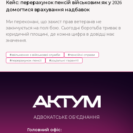
Кейс: перерахунок пенсій військовим:як у 2026
домогтися врахування надбавок
Ми переконані, що захист прав ветеранів не
закінчується на полі бою. Сьогодні боротьба триває в
юридичній площині, де кожна цифра в довідці має
значення.
#
звільнення з військової служби
#
пенсійні справи
#
перерахунок пенсії
#
соціальні гарантії
АДВОКАТСЬКЕ ОБ'ЄДНАННЯ
Головний офіс
: