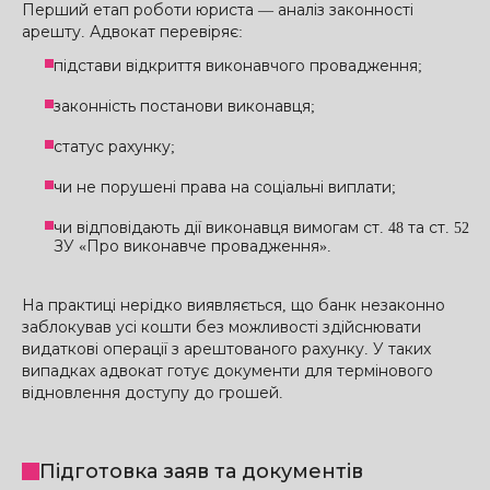
Перший етап роботи юриста — аналіз законності
арешту. Адвокат перевіряє:
підстави відкриття виконавчого провадження;
законність постанови виконавця;
статус рахунку;
чи не порушені права на соціальні виплати;
чи відповідають дії виконавця вимогам ст. 48 та ст. 52
ЗУ «Про виконавче провадження».
На практиці нерідко виявляється, що банк незаконно
заблокував усі кошти без можливості здійснювати
видаткові операції з арештованого рахунку. У таких
випадках адвокат готує документи для термінового
відновлення доступу до грошей.
Підготовка заяв та документів