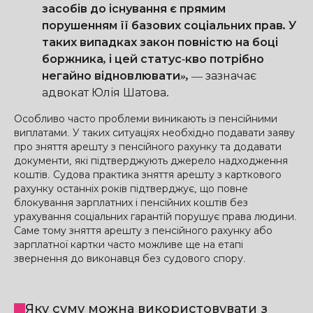
засобів до існування є прямим
порушенням її базових соціальних прав. У
таких випадках закон повністю на боці
боржника, і цей статус-кво потрібно
негайно відновлювати»,
—
зазначає
адвокат Юлія Шатова.
Особливо часто проблеми виникають із пенсійними
виплатами. У таких ситуаціях необхідно подавати заяву
про зняття арешту з пенсійного рахунку та додавати
документи, які підтверджують джерело надходження
коштів. Судова практика зняття арешту з карткового
рахунку останніх років підтверджує, що повне
блокування зарплатних і пенсійних коштів без
урахування соціальних гарантій порушує права людини.
Саме тому зняття арешту з пенсійного рахунку або
зарплатної картки часто можливе ще на етапі
звернення до виконавця без судового спору.
Яку суму можна використовувати з