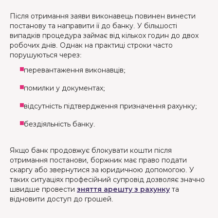
Після отримання заяви виконавець повинен винести
постанову та направити її до банку. У більшості
випадків процедура займає від кількох годин до двох
робочих днів. Однак на практиці строки часто
порушуються через:
перевантаження виконавців;
помилки у документах;
відсутність підтвердження призначення рахунку;
бездіяльність банку.
Якщо банк продовжує блокувати кошти після
отримання постанови, боржник має право подати
скаргу або звернутися за юридичною допомогою. У
таких ситуаціях професійний супровід дозволяє значно
швидше провести
зняття арешту з рахунку
та
відновити доступ до грошей.