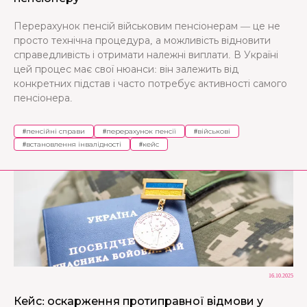
Перерахунок пенсій військовим пенсіонерам — це не
просто технічна процедура, а можливість відновити
справедливість і отримати належні виплати. В Україні
цей процес має свої нюанси: він залежить від
конкретних підстав і часто потребує активності самого
пенсіонера.
#
пенсійні справи
#
перерахунок пенсії
#
військові
#
встановлення інвалідності
#
кейс
16.10.2025
Кейс: оскарження протиправної відмови у