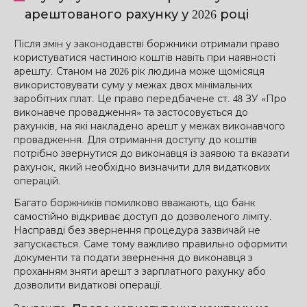
арештованого рахунку у 2026 році
Після змін у законодавстві боржники отримали право
користуватися частиною коштів навіть при наявності
арешту. Станом на 2026 рік людина може щомісяця
використовувати суму у межах двох мінімальних
заробітних плат. Це право передбачене ст. 48 ЗУ «Про
виконавче провадження» та застосовується до
рахунків, на які накладено арешт у межах виконавчого
провадження. Для отримання доступу до коштів
потрібно звернутися до виконавця із заявою та вказати
рахунок, який необхідно визначити для видаткових
операцій.
Багато боржників помилково вважають, що банк
самостійно відкриває доступ до дозволеного ліміту.
Насправді без звернення процедура зазвичай не
запускається. Саме тому важливо правильно оформити
документи та подати звернення до виконавця з
проханням зняти арешт з зарплатного рахунку або
дозволити видаткові операції.