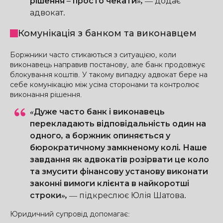
рішення – просто чекати»,
—
додає
адвокат.
Комунікація з банком та виконавцем
Боржники часто стикаються з ситуацією, коли
виконавець направив постанову, але банк продовжує
блокування коштів. У такому випадку адвокат бере на
себе комунікацію між усіма сторонами та контролює
виконання рішення.
«Дуже часто банк і виконавець
перекладають відповідальність один на
одного, а боржник опиняється у
бюрократичному замкненому колі. Наше
завдання як адвокатів розірвати це коло
та змусити фінансову установу виконати
законні вимоги клієнта в найкоротші
строки»,
—
підкреслює Юлія Шатова.
Юридичний супровід допомагає: