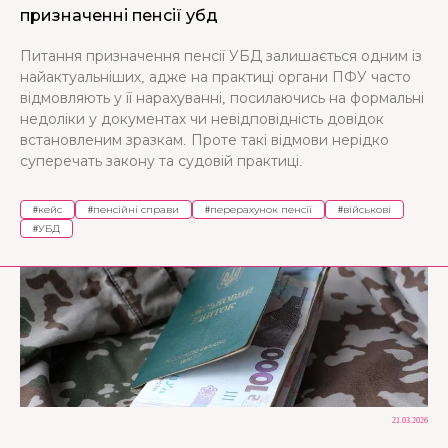
призначенні пенсії убд
Питання призначення пенсії УБД залишається одним із
найактуальніших, адже на практиці органи ПФУ часто
відмовляють у її нарахуванні, посилаючись на формальні
недоліки у документах чи невідповідність довідок
встановленим зразкам. Проте такі відмови нерідко
суперечать закону та судовій практиці.
#
кейс
#
пенсійні справи
#
перерахунок пенсії
#
військові
#
УБД
21.03.2026