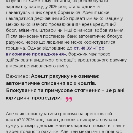
існування. Саме тому питання, як розблокувати
зарплатну картку, у 2026 році стало одним із
найактуальніших серед боржників. Арешт може
накладатися державним або приватним виконавцем у
межах виконавчого провадження через кредитний
борг, аліменти, штрафи чи інші фінансові зобов’язання.
Після винесення постанови банк автоматично блокує
рахунок, через що людина не може користуватися
грошима. Однак відповідно до
ст. 48 ЗУ «Про
виконавче провадження»
, боржник має право
здійснювати видаткові операції з арештованого рахунку
в межах встановленого ліміту.
Важливо
:
Арешт рахунку не означає
автоматичне списання всіх коштів.
Блокування та примусове стягнення – це різні
юридичні процедури.
Але ж як користуватися грошима на арештованій
картці? У 2026 році закон дозволяє використовувати
суму у розмірі двох мінімальних зарплат щомісяця навіть
з арештованого рахунку. Але цей механізм не працює