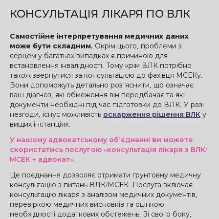
КОНСУЛЬТАЦІЯ ЛІКАРЯ ПО ВЛК
Самостійне інтерпретування медичних даних
може бути складним.
Окрім цього, проблеми з
серцем у багатьох випадках є причиною для
встановлення інвалідності. Тому крім ВЛК потрібно
також звернутися за консультацією до фахівця МСЕКу.
Вони допоможуть детально роз’яснити, що означає
ваш діагноз, які обмеження він передбачає та які
документи необхідні під час підготовки до ВЛК. У разі
незгоди, існує можливість
оскарження рішення ВЛК
у
вищих інстанціях.
У нашому адвокатському об'єднанні ви можете
скористатись послугою «консультація лікаря з ВЛК/
МСЕК + адвокат».
Це поєднання дозволяє отримати ґрунтовну медичну
консультацію з питань ВЛК/МСЕК. Послуга включає
консультацію лікаря з аналізом медичних документів,
перевіркою медичних висновків та оцінкою
необхідності додаткових обстежень. Зі свого боку,