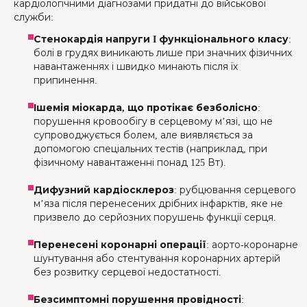
кардіологічними діагнозами придатні до військової
служби:
Стенокардія напруги I функціонального класу
:
болі в грудях виникають лише при значних фізичних
навантаженнях і швидко минають після їх
припинення.
Ішемія міокарда, що протікає безболісно
:
порушення кровообігу в серцевому м’язі, що не
супроводжується болем, але виявляється за
допомогою спеціальних тестів (наприклад, при
фізичному навантаженні понад 125 Вт).
Дифузний кардіосклероз
: рубцювання серцевого
м’яза після перенесених дрібних інфарктів, яке не
призвело до серйозних порушень функції серця.
Перенесені коронарні операції
: аорто-коронарне
шунтування або стентування коронарних артерій
без розвитку серцевої недостатності.
Безсимптомні порушення провідності
: