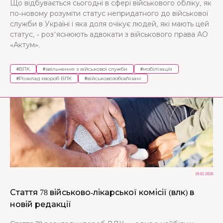
Що відбувається сьогодні в сфері військового обліку, як
по-новому розуміти статус непридатного до військової
служби в Україні і яка доля очікує людей, які мають цей
статус, - роз’яснюють адвокати з військового права АО
«Актум».
#
ВЛК
#
звільнення з військової служби
#
мобілізація
#
Розклад хвороб ВЛК
#
військовозобов'язані
19.02.2026
Стаття 78 військово-лікарської комісії (влк) в
новій редакції