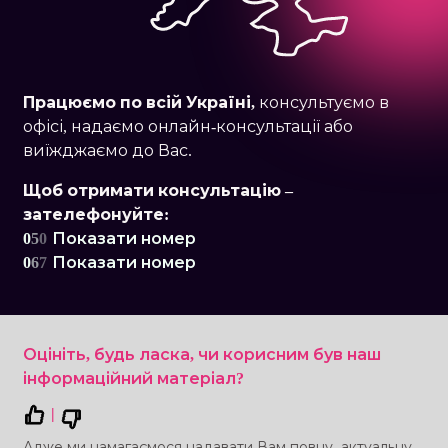
Працюємо по
всій Україні,
консультуємо в
офісі, надаємо онлайн-консультації або
виїжджаємо до Вас.
Щоб отримати консультацію –
зателефонуйте:
0
5
0
Показати номер
0
6
7
Показати номер
Оцініть, будь ласка, чи корисним був наш
інформаційний матеріал?
|
Адже ми намагаємося надавати Вам повну, актуальну