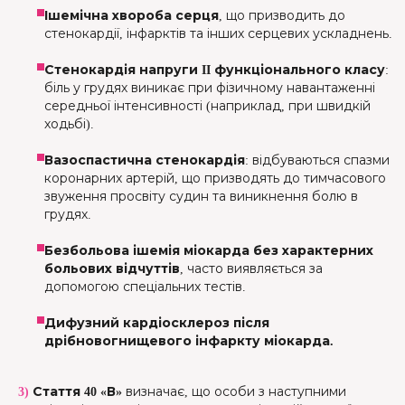
Ішемічна хвороба серця
, що призводить до
стенокардії, інфарктів та інших серцевих ускладнень.
Стенокардія напруги II функціонального класу
:
біль у грудях виникає при фізичному навантаженні
середньої інтенсивності (наприклад, при швидкій
ходьбі).
Вазоспастична стенокардія
: відбуваються спазми
коронарних артерій, що призводять до тимчасового
звуження просвіту судин та виникнення болю в
грудях.
Безбольова ішемія міокарда без характерних
больових відчуттів
, часто виявляється за
допомогою спеціальних тестів.
Дифузний кардіосклероз після
дрібновогнищевого інфаркту міокарда.
3)
Стаття 40 «В»
визначає, що особи з наступними