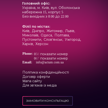
Головний офіс
:
Україна, м. Київ, вул. Оболонська
набережна 15, корпус 5
Без вихідних з 8:00 до 22:00
Філії по містах
:
Київ,
Дніпро,
Житомир,
Львів,
Миколаїв,
Одеса,
Полтава,
Пустомити,
Слов'янськ,
Ужгород,
Харків,
Херсон
Phone:
0
5
0
показати номер
0
6
7
показати номер
Email:
info@actum.com.ua
Політика конфіденційності
Договір оферти
Mапа сайту
Для зв'язків із медіа
ЗАМОВИТИ КОНСУЛЬТАЦІЮ