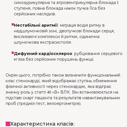
синоаурикулярна та атріовентрикулярна блокада I
ступеня, повна блокада ніжок пучка Гіса без
серйозних наслідків.
Нестабільні аритмії
: міграція водія ритму в
надшлуночковій зоні, двопучкові блокади серця,
вислизаючі комплекси й ритми, одинична
шлуночкова екстрасистолія.
Дифузний кардіосклероз
: рубцювання серцевого
м’яза без серйозних порушень функції.
Окрім цього, потрібно також визначити функціональний
клас стенокардії, який відображає ступінь обмеження
фізичної активності через стенокардію, яка відіграє
значну роль у статті 40 «В» ВЛК. Він встановлюється на
підставі скарг пацієнта та результатів навантажувальних
проб (тредміл-тест, велоергометрія).
Характеристика класів: