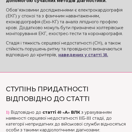
допомогою сучасних методів діагностики.
Обов’язковими дослідженнями є електрокардіографія
(ЕКГ) у спокої та з фізичним навантаженням,
ехокардіографія (Ехо-КГ) та аналіз ліпідного профілю
крові. Додатково можуть бути призначені холтерівське
моніторування ЕКГ, ехострес-тести та коронарографія.
Стадія і тяжкість серцевої недостатності (СН), а також
стійкість порушень ритму та провідності визначаються
відповідно до критеріїв,
наведених у статті 38.
СТУПІНЬ ПРИДАТНОСТІ
ВІДПОВІДНО ДО СТАТТІ
1)
Відповідно до
статті 40 «А» ВЛК
з урахуванням
наявності серцевої недостатності IIБ-III стадії, до
категорії непридатних до військової служби відносяться
особи з такими кардіологічними діагнозами: