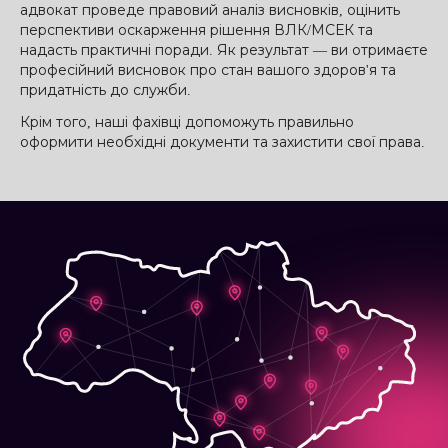
адвокат проведе правовий аналіз висновків, оцінить
перспективи оскарження рішення ВЛК/МСЕК та
надасть практичні поради. Як результат — ви отримаєте
професійний висновок про стан вашого здоров'я та
придатність до служби.
Крім того, наші фахівці допоможуть правильно
оформити необхідні документи та захистити свої права.