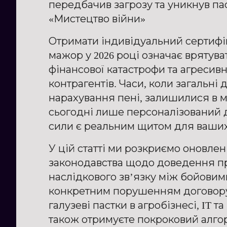
передбачив загрозу та уникнув па
«Мистецтво війни»
Отримати індивідуальний сертифі
мажор у 2026 році означає врятува
фінансової катастрофи та агресив
контрагентів. Часи, коли загальні
нарахування пені, залишилися в 
сьогодні лише персоналізований 
сили є реальним щитом для ваших 
У цій статті ми розкриємо оновлен
законодавства щодо доведення п
наслідкового зв’язку між бойовим
конкретним порушенням договору.
галузеві пастки в агробізнесі, IT та
також отримуєте покроковий алго