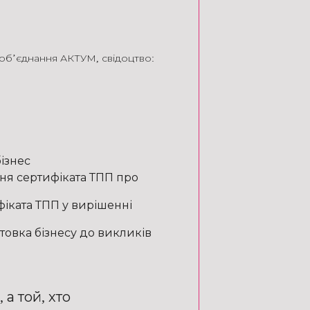
 об’єднання АКТУМ
,
свідоцтво:
ізнес
ня сертифіката ТПП про
фіката ТПП у вирішенні
товка бізнесу до викликів
 а той, хто