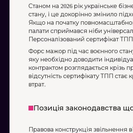
Станом на 2026 рік українське бі
стану, і це докорінно змінило пі
Якщо на початку повномасштабног
палати сприймався ніби універсал
Персоналізований сертифікат ТПП
Форс мажор під час воєнного стан
яку необхідно доводити індивіду
контрактом розглядається крізь п
відсутність сертифікату ТПП стає
втрат.
Позиція законодавства що
Правова конструкція звільнення в