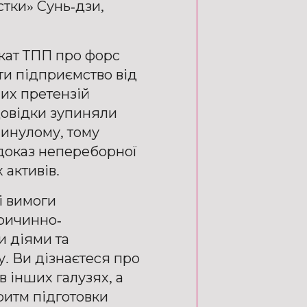
стки» Сунь-дзи,
кат ТПП про форс
ти підприємство від
них претензій
 довідки зупиняли
минулому, тому
доказ непереборної
активів.
і вимоги
ричинно-
и діями та
 Ви дізнаєтеся про
 в інших галузях, а
ритм підготовки