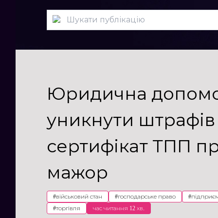
Юридична допомог
уникнути штрафів
сертифікат ТПП п
мажор
#
військовий стан
#
господарське право
#
підприє
#
торгівля
час читання 12 хв.