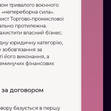
вом тривалого воєнного
я «непереборна сила».
ист Торгово-промислової
рально протилежна.
хистити власний бізнес.
адну юридичну категорію,
 зобов'язання за
і його виконання, а
 неминучих фінансових
і за договором
овору базується в першу