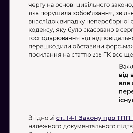
чергу на основі цивільного законо
яка порушила зобов'язання, звіль
внаслідок випадку непереборної с
кодексу, яку було скасовано в сер
господарювання від відповідально
перешкодили обставини форс-мажор
посилання на статтю 218 ГК все ще
Важл
від 
але 
пер
існу
Згідно зі
ст. 14-1 Закону про ТПП 
належного документального підтв