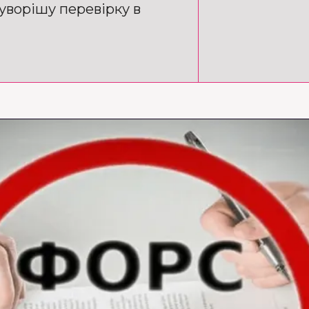
суворішу перевірку в