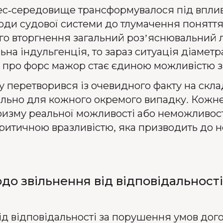
знес-середовище трансформувалося під впли
дходи судової системи до тлумачення понятт
о вторгнення загальний роз’яснювальний л
ьна індульгенція, то зараз ситуація діамет
 про форс мажор стає єдиною можливістю за
у перетворився із очевидного факту на скл
ально для кожного окремого випадку. Кожне
ризму реальної можливості або неможливост
 критичною вразливістю, яка призводить до
до звільнення від відповідальност
ід відповідальності за порушення умов дог