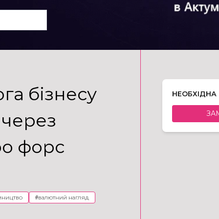
а бізнесу
НЕОБХІДНА
ЗА
 через
ро форс
мництво
#
валютний нагляд