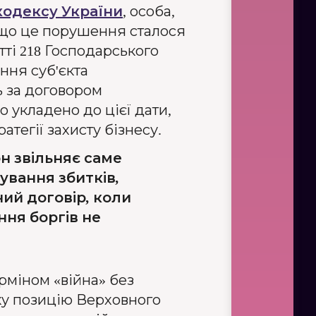
кодексу України
, особа,
, що це порушення сталося
ті 218 Господарського
ення суб'єкта
ь за договором
 укладено до цієї дати,
тегії захисту бізнесу.
н звільняє саме
дування збитків,
ний договір, коли
ня боргів не
рміном «війна» без
ку позицію Верховного