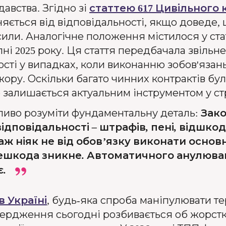
давства. Згідно зі
статтею 617 Цивільного 
няється від відповідальності, якщо доведе
или. Аналогічне положення містилося у стат
пні 2025 року. Ця стаття передбачала звільн
сті у випадках, коли виконанню зобов'язан
у. Оскільки багато чинних контрактів було
 залишається актуальним інструментом у стра
иво розуміти фундаментальну деталь
:
Зако
відповідальності – штрафів, пені, відшко
аж ніяк не від обов’язку виконати основ
ешкода зникне. Автоматичного анулюван
є.
в Україні
, будь-яка спроба маніпулювати те
ердження сьогодні розбивається об жорст