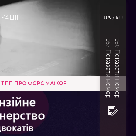
КАЦІЇ
UA
RU
/
0
0
6
5
7
0
Показати номер
Показати номер
Т ТПП ПРО ФОРС МАЖОР