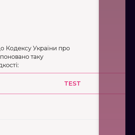
до Кодексу України про
поновано таку
кості:
TEST