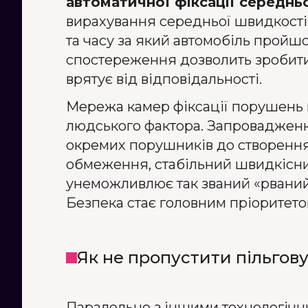
автоматичної фіксації середнь
вирахування середньої швидкості а
та часу за який автомобіль пройш
спостереження дозволить зробити 
врятує від відповідальності.
Мережа камер фіксації порушень 
людського фактора. Запровадже
окремих порушників до створення
обмеження, стабільний швидкісни
унеможливлює так званий «рваний
Безпека стає головним пріоритето
Як не пропустити пільгов
Паралельно з іншими технологічн