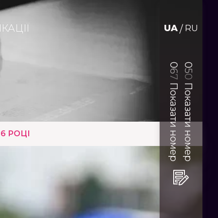
КАЦІЇ
UA
RU
/
0
0
6
5
0
7
Показати номер
Показати номер
6 РОЦІ