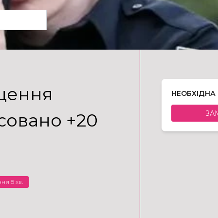
щення
НЕОБХІДНА
ЗА
асовано +20
ня 8 хв.