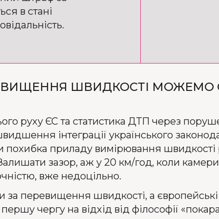
ся в стані
овідальність.
ЕРЕВИЩЕННЯ ШВИДКОСТІ МОЖЕМО
ого руху ЄС та статистика ДТП через пору
идшення інтеграції українського законода
и похибка приладу вимірювання швидкості 
Залишати зазор, аж у 20 км/год, коли камер
чністю, вже недоцільно.
и за перевищення швидкості, а європейські
першу чергу на відхід від філософії «покар