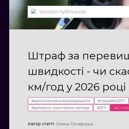
Штраф за переви
швидкості - чи ск
км/год у 2026 році
#
адміністративна відповідальність
#
страховка ДТП
#
дорожньо-транспортна пригода
#
ДТП
час читан
Автор статті:
Олена Печерська