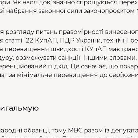
ри. Як наслідок, значно спрощується перех
разі набрання законної сили законопроєктом 
 розгляду питань правомірності винесеног
 статті 122 КУпАП, ПДР України, технічні р
 за перевищення швидкості КУпАП має тран
ру, розмежувати санкції. Іншими словами, 
енційований підхід. Це означає, що покар
ат за мінімальне перевищення до серйозни
пригальмую
 народні обранці, тому МВС разом із депута