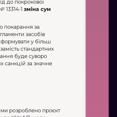
ід до покрокової
№ 13314-1
зміна сум
о покарання за
егламенти засобів
сформувати у більш
замість стандартних
ання буде суворо
х санкцій за значне
тами розроблено проєкт