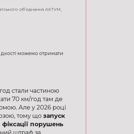
атського об’єднання АКТУМ
,
идкості можемо отримати
/год стали частиною
хати 70 км/год там де
рмою. Але у 2026 році
розою, тому що
запуск
 фіксації порушень
чний штраф за