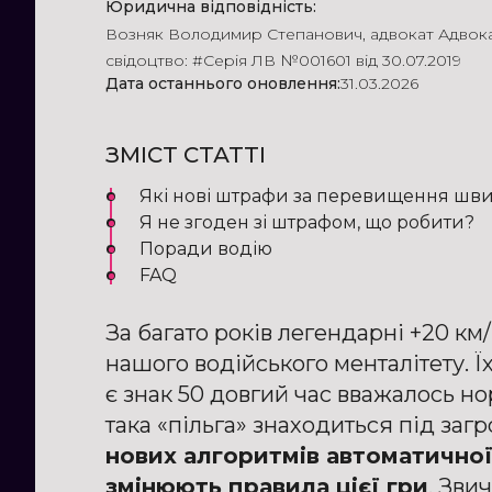
Юридична відповідність:
Возняк Володимир Степанович
,
адвокат Адвок
свідоцтво: #Серія ЛВ №001601 від 30.07.2019
Дата останнього оновлення:
31.03.2026
ЗМІСТ СТАТТІ
Які нові штрафи за перевищення шв
Я не згоден зі штрафом, що робити?
Поради водію
FAQ
За багато років легендарні +20 км
нашого водійського менталітету. Ї
є знак 50 довгий час вважалось но
така «пільга» знаходиться під заг
нових алгоритмів автоматичної
змінюють правила цієї гри
. Зви