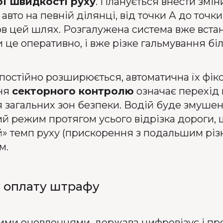
ої швидкості руху
. Планується внести змі
вто на певній ділянці, від точки А до точки
ов цей шлях. Розгалужена система вже вст
це оперативно, і вже різке гальмування біл
постійно розширюється, автоматична їх фік
ння
секторного контролю
означає перехід в
 загальних зон безпеки. Водій буде змуше
й режим протягом усього відрізка дороги,
» темп руху (прискорення з подальшим різ
м.
у оплату штрафу
ими оновленнями, держава цифровізує і про