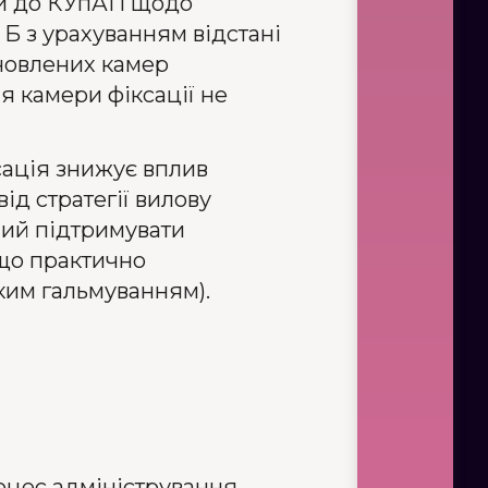
ни до КУпАП щодо
 Б з урахуванням відстані
ановлених камер
я камери фіксації не
сація знижує вплив
ід стратегії вилову
ний підтримувати
 що практично
ким гальмуванням).
цес адміністрування.