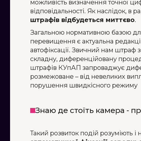
можливість визначення точної циф
відповідальності. Як наслідок, в 
штрафів відбудеться миттєво
.
Загальною нормативною базою для
перевищення є актуальна редакція
автофіксації. Звичний нам штраф
складну, диференційовану процеду
штрафів КУпАП запроваджує дифер
розмежоване – від невеликих випл
порушення швидкісного режиму
Знаю де стоїть камера - 
Такий розвиток подій розуміють і