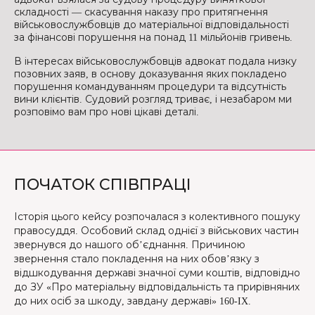
складності — скасування наказу про притягнення
військовослужбовців до матеріальної відповідальності
за фінансові порушення на понад 11 мільйонів гривень.
В інтересах військовослужбовців адвокат подала низку
позовних заяв, в основу доказування яких покладено
порушення командуванням процедури та відсутність
вини клієнтів. Судовий розгляд триває, і незабаром ми
розповімо вам про нові цікаві деталі.
ПОЧАТОК СПІВПРАЦІ
Історія цього кейсу розпочалася з колективного пошуку
правосуддя. Особовий склад однієї з військових частин
звернувся до нашого об’єднання. Причиною
звернення стало покладення на них обов’язку з
відшкодування державі значної суми коштів, відповідно
до ЗУ «Про матеріальну відповідальність та прирівняних
до них осіб за шкоду, завдану державі» 160-IX.