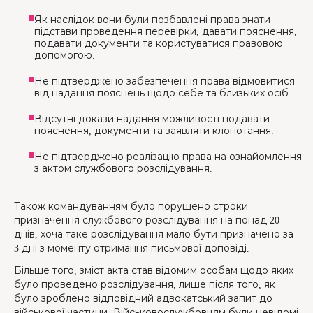
Як наслідок вони були позбавлені права знати
підстави проведення перевірки, давати пояснення,
подавати документи та користуватися правовою
допомогою.
Не підтверджено забезпечення права відмовитися
від надання пояснень щодо себе та близьких осіб.
Відсутні докази надання можливості подавати
пояснення, документи та заявляти клопотання.
Не підтверджено реалізацію права на ознайомлення
з актом службового розслідування.
Також командуванням було порушено строки
призначення службового розслідування на понад 20
днів, хоча таке розслідування мало бути призначено за
3 дні з моменту отримання письмової доповіді.
Більше того, зміст акта став відомим особам щодо яких
було проведено розслідування, лише після того, як
було зроблено відповідний адвокатський запит до
військової частини. Військовослужбовцям були невідомі