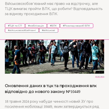
Військовозобов’язаний має право на відстрочку, але
ТЦК вимагає пройти ВЛК, що робити? Відповідальність
за відмову проходження ВЛК.
#
ТЦК та СП
#
мобілізація
#
ВЛК
#
Розклад хвороб ВЛК
#
військовозобов'язані
#
військові
03.05.2024
Оновлення даних в тцк та проходження влк
відповідно до нового закону №10449
18 травня 2024 року набуде чинності новий ЗУ про
посилення мобілізації 10449, яким затверджується ряд