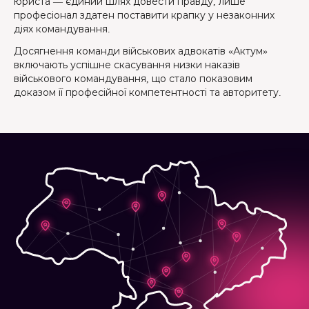
юриста — єдиний шлях довести правду, лише
професіонал здатен поставити крапку у незаконних
діях командування.
Досягнення команди військових адвокатів «Актум»
включають успішне скасування низки наказів
військового командування, що стало показовим
доказом її професійної компетентності та авторитету.