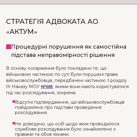
СТРАТЕГІЯ АДВОКАТА АО
«АКТУМ»
Процедурні порушення як самостійна
підстава неправомірності рішення
В основу оскарження було покладено те, що
військовою частиною по суті були порушені права
військовослужбовців, передбачені частиною 3 розділу
IV Наказу МОУ
№608
, якими вони мають користуватися
під час розслідування, зокрема:
Відсутні підтвердження, що військовослужбовців
повідомлено про підстави проведення
розслідування.
Не доведено, що осіб щодо яких проводилося
службове розслідування було ознайомлено з
правами та обов’язками.