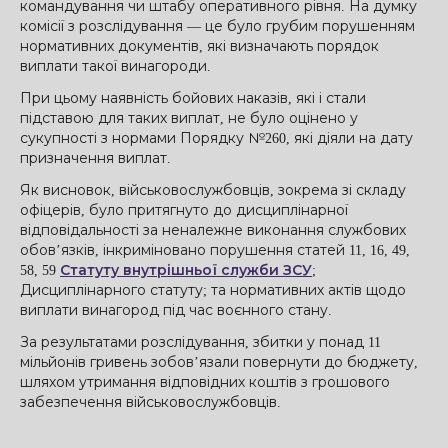
командування чи штабу оперативного рівня. На думку
комісії з розслідування — це було грубим порушенням
нормативних документів, які визначають порядок
виплати такої винагороди.
При цьому наявність бойових наказів, які і стали
підставою для таких виплат, не було оцінено у
сукупності з нормами Порядку №260, які діяли на дату
призначення виплат.
Як висновок, військовослужбовців, зокрема зі складу
офіцерів, було притягнуто до дисциплінарної
відповідальності за неналежне виконання службових
обов’язків, інкриміновано порушення статей 11, 16, 49,
58, 59
Статуту внутрішньої служби ЗСУ
;
Дисциплінарного статуту; та нормативних актів щодо
виплати винагород під час воєнного стану.
За результатами розслідування, збитки у понад 11
мільйонів гривень зобов’язали повернути до бюджету,
шляхом утримання відповідних коштів з грошового
забезпечення військовослужбовців.