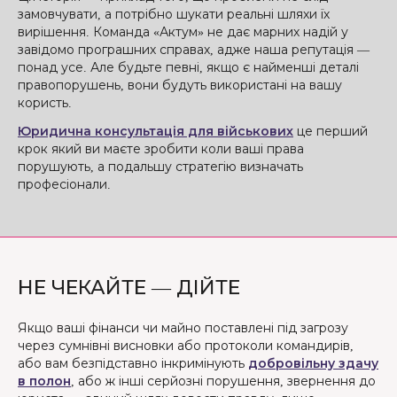
замовчувати, а потрібно шукати реальні шляхи їх
вирішення. Команда «Актум» не дає марних надій у
завідомо програшних справах, адже наша репутація —
понад усе. Але будьте певні, якщо є найменші деталі
правопорушень, вони будуть використані на вашу
користь.
Юридична консультація для військових
це перший
крок який ви маєте зробити коли ваші права
порушують, а подальшу стратегію визначать
професіонали.
НЕ ЧЕКАЙТЕ — ДІЙТЕ
Якщо ваші фінанси чи майно поставлені під загрозу
через сумнівні висновки або протоколи командирів,
або вам безпідставно інкримінують
добровільну здачу
в полон
, або ж інші серйозні порушення, звернення до