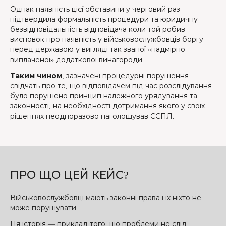
Однак наявність цієї обставини у черговий раз
підтвердила формальність процедури та юридичну
безвідповідальність відповідача коли той робив
висновок про наявність у військовослужбовців боргу
перед державою у вигляді так званої «надмірно
виплаченої» додаткової винагороди.
Таким чином
, зазначені процедурні порушення
свідчать про те, що відповідачем під час розслідування
було порушено принцип належного урядування та
законності, на необхідності дотримання якого у своїх
рішеннях неодноразово наголошував ЄСПЛ.
ПРО ЩО ЦЕЙ КЕЙС?
Військовослужбовці мають законні права і їх ніхто не
може порушувати.
Ця історія — приклад того, що проблеми не слід