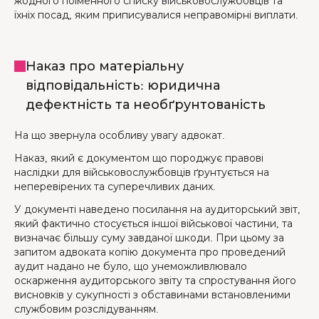
жодного поіменного списку військовослужбовців та
їхніх посад, яким приписувалися неправомірні виплати.
Наказ про матеріальну
відповідальність: юридична
дефектність та необґрунтованість
На що звернула особливу увагу адвокат.
Наказ, який є документом що породжує правові
наслідки для військовослужбовців ґрунтується на
неперевірених та суперечливих даних.
У документі наведено посилання на аудиторський звіт,
який фактично стосується іншої військової частини, та
визначає більшу суму завданої шкоди. При цьому за
запитом адвоката копію документа про проведений
аудит надано не було, що унеможливлювало
оскарження аудиторського звіту та спростування його
висновків у сукупності з обставинами встановленими
службовим розслідуванням.