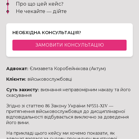
Про що цей кейс?
Не чекайте — дійте
НЕОБХІДНА КОНСУЛЬТАЦІЯ?
ЗАМОВИТИ КОНСУЛЬТАЦІЮ
Адвокат:
Єлизавета Коробейнікова (Актум)
Клієнти:
військовослужбовці
Суть захисту:
визнання неправомірним наказу та його
скасування
Згідно зі статтею 86 Закону України №551-XIV —
притягнення військовослужбовця до дисциплінарної
відповідальності відбувається виключно за доведення
його вини.
На прикладі цього кейсу ми хочемо показати, як
адвокат взялася за судову процедуру виняткової