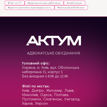
#
ТЦК та СП
#
відстрочка від мобілізації
#
мобілізація
#
адміністративна відповідальність
#
військовозобов'язані
АДВОКАТСЬКЕ ОБ'ЄДНАННЯ
Головний офіс
:
Україна, м. Київ, вул. Оболонська
набережна 15, корпус 5
Без вихідних з 8:00 до 22:00
Філії по містах
:
Київ,
Дніпро,
Житомир,
Львів,
Миколаїв,
Одеса,
Полтава,
Пустомити,
Слов'янськ,
Ужгород,
Харків,
Херсон