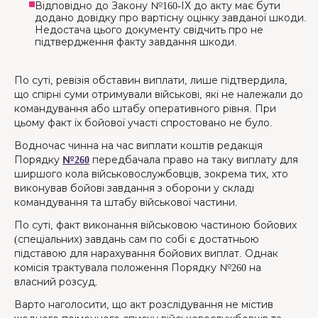
Відповідно до Закону №160-ІХ до акту має бути
додано довідку про вартісну оцінку завданої шкоди.
Недостача цього документу свідчить про не
підтвердження факту завдання шкоди.
По суті, ревізія обставин виплати, лише підтвердила,
що спірні суми отримували військові, які не належали до
командування або штабу оперативного рівня. При
цьому факт їх бойової участі спростовано не було.
Водночас чинна на час виплати коштів редакція
Порядку
№260
передбачала право на таку виплату для
ширшого кола військовослужбовців, зокрема тих, хто
виконував бойові завдання з оборони у складі
командування та штабу військової частини.
По суті, факт виконання військовою частиною бойових
(спеціальних) завдань сам по собі є достатньою
підставою для нарахування бойових виплат. Однак
комісія трактувала положення Порядку №260 на
власний розсуд.
Варто наголосити, що акт розслідування не містив