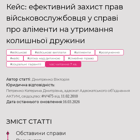
Кейс: ефективний захист прав
військовослужбовця у справі
про аліменти на утримання
колишньої дружини
#
військові
#
військові виплати
#
аліменти
#
розлучення
#
кейс
#
опіка над дитиною
#
сімейне право
#
соціальні гарантії
час читання 7 хв.
Автор статті:
Дмитренко Вікторія
Юридична відповідність:
Петренко Катерина Дмитрівна
,
адвокат Адвокатського об’єднання
АКТУМ
,
свідоцтво: #№475 від 11.02.2010
Дата останнього оновлення:
16.03.2026
ЗМІСТ СТАТТІ
Обставини справи