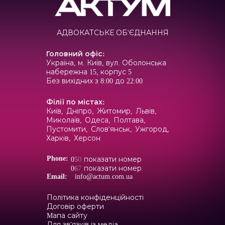
АДВОКАТСЬКЕ ОБ'ЄДНАННЯ
Головний офіс
:
Україна, м. Київ, вул. Оболонська
набережна 15, корпус 5
Без вихідних з 8:00 до 22:00
Філії по містах
:
Київ,
Дніпро,
Житомир,
Львів,
Миколаїв,
Одеса,
Полтава,
Пустомити,
Слов'янськ,
Ужгород,
Харків,
Херсон
Phone:
0
5
0
показати номер
0
6
7
показати номер
Email:
info@actum.com.ua
Політика конфіденційності
Договір оферти
Mапа сайту
Для зв'язків із медіа