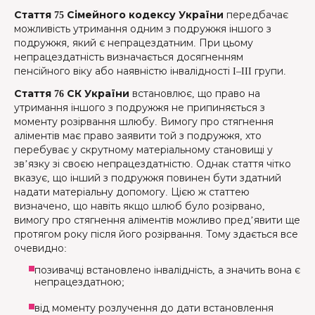
Стаття 75 Сімейного кодексу України
передбачає
можливість утримання одним з подружжя іншого з
подружжя, який є непрацездатним. При цьому
непрацездатність визначається досягненням
пенсійного віку або наявністю інвалідності I–III групи.
Стаття 76 СК України
встановлює, що право на
утримання іншого з подружжя не припиняється з
моменту розірвання шлюбу. Вимогу про стягнення
аліментів має право заявити той з подружжя, хто
перебуває у скрутному матеріальному становищі у
зв’язку зі своєю непрацездатністю. Однак стаття чітко
вказує, що інший з подружжя повинен бути здатний
надати матеріальну допомогу. Цією ж статтею
визначено, що навіть якщо шлюб було розірвано,
вимогу про стягнення аліментів можливо пред’явити ще
протягом року після його розірвання. Тому здається все
очевидно:
позивачці встановлено інвалідність, а значить вона є
непрацездатною;
від моменту розлучення до дати встановлення