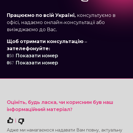
Працюємо по
всій Україні,
консультуємо в
офісі, надаємо онлайн-консультації або
виїжджаємо до Вас.
Щоб отримати консультацію –
зателефонуйте:
0
5
0
Показати номер
0
6
7
Показати номер
Оцініть, будь ласка, чи корисним був наш
інформаційний матеріал?
|
Адже ми намагаємося надавати Вам повну, актуальну