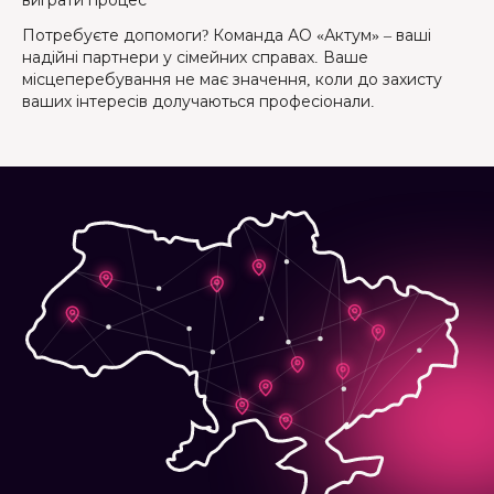
виграти процес
Потребуєте допомоги? Команда АО «Актум» – ваші
надійні партнери у сімейних справах. Ваше
місцеперебування не має значення, коли до захисту
ваших інтересів долучаються професіонали.