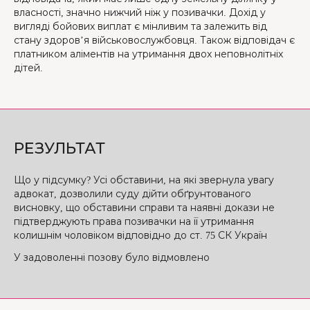
власності, значно нижчий ніж у позивачки. Дохід у
вигляді бойових виплат є мінливим та залежить від
стану здоров’я військовослужбовця. Також відповідач є
платником аліментів на утримання двох неповнолітніх
дітей.
РЕЗУЛЬТАТ
Що у підсумку? Усі обставини, на які звернула увагу
адвокат, дозволили суду дійти обґрунтованого
висновку, що обставини справи та наявні докази не
підтверджують права позивачки на її утримання
колишнім чоловіком відповідно до ст. 75 СК Україн
У задоволенні позову було відмовлено