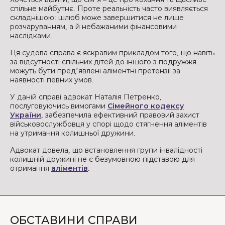
спільне майбутнє. Проте реальність часто виявляється
складнішою: шлюб може завершитися не лише
розчаруванням, а й небажаними фінансовими
наслідками.
Ця судова справа є яскравим прикладом того, що навіть
за відсутності спільних дітей до іншого з подружжя
можуть бути пред’явлені аліментні претензії за
наявності певних умов.
У даній справі адвокат Наталія Петренко,
послуговуючись вимогами
Сімейного кодексу
України
, забезпечила ефективний правовий захист
військовослужбовця у спорі щодо стягнення аліментів
на утримання колишньої дружини.
Адвокат довела, що встановлення групи інвалідності
колишній дружині не є безумовною підставою для
отримання
аліментів
.
ОБСТАВИНИ СПРАВИ