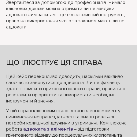
Звертайтеся за допомогою до професіоналів. Чимало
ключових доказів можна отримати лише завдяки
адвокатським запитам – це ексклюзивний інструмент,
право на використання якого за законом мають лише
адвокати
ЩО ІЛЮСТРУЄ ЦЯ СПРАВА
Цей кейс переконливо доводить, наскільки важливо
своєчасно звернутися до адвоката. Лише фахівець
здатен помітити приховані нюанси справи, правильно
розставити пріоритети та використати необхідні
інструменти й знання.
У цій справі ключовим стало встановлення моменту
виникнення непрацездатності та аналіз реальної
потреби колишньої дружини в утриманні. Комплексна
робота
адвоката з аліментів
– від підготовки
ґрунтовного відзиву до процесуальних клопотань та