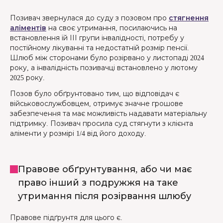
Позивач звернулася до суду з позовом про
стягнення
аліментів
на своє утримання, посилаючись на
встановлення їй ІІІ групи інвалідності, потребу у
постійному лікуванні та недостатній розмір пенсії.
Шлюб між сторонами було розірвано у листопаді 2024
року, а інвалідність позивачці встановлено у лютому
2025 року.
Позов було обґрунтовано тим, що відповідач є
військовослужбовцем, отримує значне грошове
забезпечення та має можливість надавати матеріальну
підтримку. Позивач просила суд стягнути з клієнта
аліменти у розмірі 1/4 від його доходу.
Правове обґрунтування, або чи має
право інший з подружжя на таке
утримання після розірвання шлюбу
Правове підґрунтя для цього є.