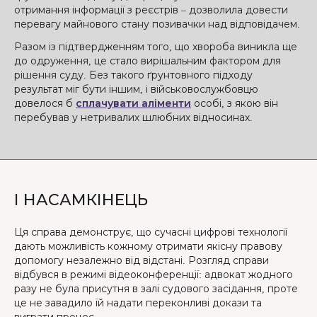
отримання інформації з реєстрів – дозволила довести
перевагу майнового стану позивачки над відповідачем.
Разом із підтвердженням того, що хвороба виникла ще
до одруження, це стало вирішальним фактором для
рішення суду. Без такого ґрунтовного підходу
результат міг бути іншим, і військовослужбовцю
довелося б
сплачувати аліменти
особі, з якою він
перебував у нетривалих шлюбних відносинах.
І НАСАМКІНЕЦЬ
Ця справа демонструє, що сучасні цифрові технології
дають можливість кожному отримати якісну правову
допомогу незалежно від відстані. Розгляд справи
відбувся в режимі відеоконференції: адвокат жодного
разу не була присутня в залі судового засідання, проте
це не завадило їй надати переконливі докази та