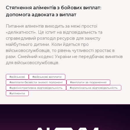
Стягнення аліментів з бойових виплат:
допомога адвоката з виплат
Питання аліментів виходить за межі простої
«делікатності». Це іспит на відповідальність та
справедливий розподіл ресурсів для захисту
майбутнього дитини. Коли йдеться про
військовослужбовців, то рівень чутливості зростає в
рази. Сімейний кодекс України не передбачає винятків
для військовослужбовців.
#
військові
#
військові виплати
#
виплати безвісти зниклі полонені
#
виплати за поранення
#
адміністративна відповідальність
#
кримінальна відповідальність
#
аліменти