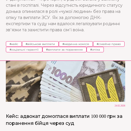
стані в госпіталі. Через відсутність юридичного статусу
донька опинилася в ролі «чужої людини» без права на
опіку та виплати ЗСУ. Як за допомогою ДНК-
експертизи та суду нам вдалося легалізувати родинні
зв’язки та захистити права сім’ї воїна.
#
кейс
#
військові виплати
#
медична комісія
#
сімейне право
#
соціальні гарантії
#
виплати за поранення
#
опіка
24.02.2026
Кейс: адвокат домоглася виплати 100 000 грн за
поранення бійця через суд