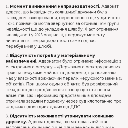
1.
Момент виникнення непрацездатності.
Адвокат
довела, що інвалідність колишньої дружини була
наслідком захворювання, перенесеного ще у дитинстві
Тож, позивачка могла звернутися за отриманням групи
інвалідності ще до укладення шлюбу. Факт отримання
інвалідності у 2025 році не підтверджує моменту
виникнення непрацездатності саме під час
перебування у шлюбі.
2.
Відсутність потреби у матеріальному
забезпеченні.
Адвокатом було отримано інформацію з
електронного ресурсу – «Державного реєстру речових
прав на нерухоме майно» та доведено, що позивачка
має у власності вражаючий перелік нерухомого майна (5
об’єктів). При цьому один з об’єктів був реалізований
незадовго до пред’явлення позову про стягнення
аліментів. Цю інформацію представник відповідача
отримала завдяки поданому через суд клопотанню про
надання відповідних даних від ДПС.
3.
Відсутність можливості утримувати колишню
дружину.
Адвокат довела, що матеріальний стан
відповідача, який має лише одну земельну ділянку у