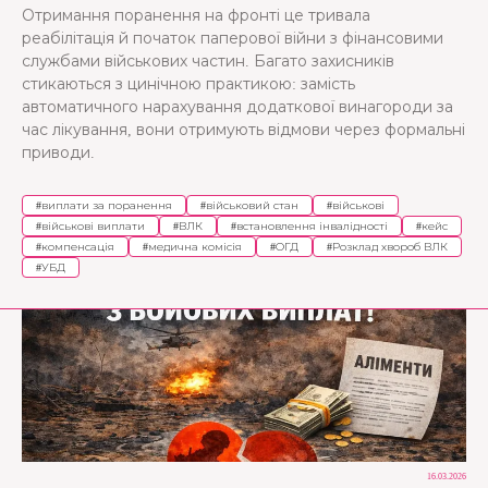
Отримання поранення на фронті це тривала
реабілітація й початок паперової війни з фінансовими
службами військових частин. Багато захисників
стикаються з цинічною практикою: замість
автоматичного нарахування додаткової винагороди за
час лікування, вони отримують відмови через формальні
приводи.
#
виплати за поранення
#
військовий стан
#
військові
#
військові виплати
#
ВЛК
#
встановлення інвалідності
#
кейс
#
компенсація
#
медична комісія
#
ОГД
#
Розклад хвороб ВЛК
#
УБД
16.03.2026