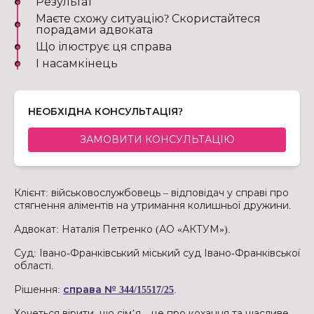
Результат
Маєте схожу ситуацію? Скористайтеся
порадами адвоката
Що ілюструє ця справа
І насамкінець
НЕОБХІДНА КОНСУЛЬТАЦІЯ?
ЗАМОВИТИ КОНСУЛЬТАЦІЮ
Клієнт: військовослужбовець – відповідач у справі про
стягнення аліментів на утримання колишньої дружини.
Адвокат: Наталія Петренко (АО «АКТУМ»).
Суд: Івано-Франківський міський суд Івано-Франківської
області.
Рішення:
справа № 344/15517/25
.
Хочеться вірити, що сім’я – це про кохання та щасливе