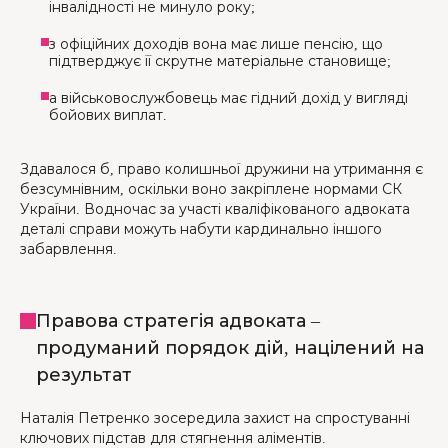
інвалідності не минуло року;
з офіційних доходів вона має лише пенсію, що
підтверджує її скрутне матеріальне становище;
а військовослужбовець має гідний дохід у вигляді
бойових виплат.
Здавалося б, право колишньої дружини на утримання є
безсумнівним, оскільки воно закріплене нормами СК
України. Водночас за участі кваліфікованого адвоката
деталі справи можуть набути кардинально іншого
забарвлення.
Правова стратегія адвоката –
продуманий порядок дій, націлений на
результат
Наталія Петренко зосередила захист на спростуванні
ключових підстав для стягнення аліментів.