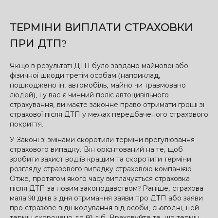
ТЕРМІНИ ВИПЛАТИ СТРАХОВКИ
ПРИ ДТП?
Якщо в результаті ДТП було завдано майнової або
фізичної шкоди третім особам (наприклад,
пошкоджено ін. автомобіль, майно чи травмовано
людей), і у вас є чинний поліс автоцивільного
страхування, ви маєте законне право отримати гроші зі
страхової після ДТП у межах передбаченого страхового
покриття.
У Законі зі змінами скоротили терміни врегулювання
страхового випадку. Він орієнтований на те, щоб
зробити захист водіїв кращим та скоротити терміни
розгляду стразового випадку страховою компанією.
Отже, протягом якого часу виплачується страховка
після ДТП за новим законодавством? Раніше, страхова
мала 90 днів з дня отримання заяви про ДТП або заяви
про стразове відшкодування від особи, сьогодні, цей
термін скорочено до 60 діб. Враховуйте те, що термін