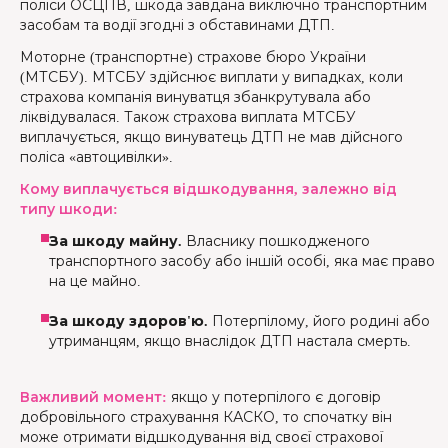
поліси ОСЦПВ, шкода завдана виключно транспортним
засобам та водії згодні з обставинами ДТП.
Моторне (транспортне) страхове бюро України
(МТСБУ). МТСБУ здійснює виплати у випадках, коли
страхова компанія винуватця збанкрутувала або
ліквідувалася. Також страхова виплата МТСБУ
виплачується, якщо винуватець ДТП не мав дійсного
поліса «автоцивілки».
Кому виплачується відшкодування, залежно від
типу шкоди:
За шкоду майну.
Власнику пошкодженого
транспортного засобу або іншій особі, яка має право
на це майно.
За шкоду здоров'ю.
Потерпілому, його родині або
утриманцям, якщо внаслідок ДТП настала смерть.
Важливий момент:
якщо у потерпілого є договір
добровільного страхування КАСКО, то спочатку він
може отримати відшкодування від своєї страхової