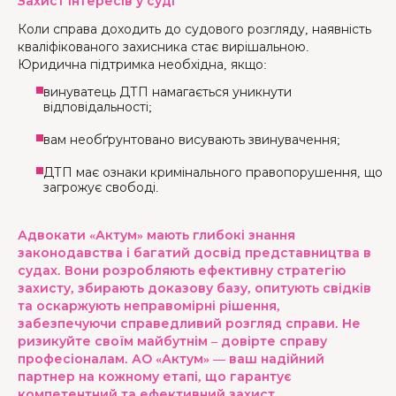
Захист інтересів у суді
Коли справа доходить до судового розгляду, наявність
кваліфікованого захисника стає вирішальною.
Юридична підтримка необхідна, якщо:
винуватець ДТП намагається уникнути
відповідальності;
вам необґрунтовано висувають звинувачення;
ДТП має ознаки кримінального правопорушення, що
загрожує свободі.
Адвокати «Актум» мають глибокі знання
законодавства і багатий досвід представництва в
судах. Вони розробляють ефективну стратегію
захисту, збирають доказову базу, опитують свідків
та оскаржують неправомірні рішення,
забезпечуючи справедливий розгляд справи. Не
ризикуйте своїм майбутнім – довірте справу
професіоналам. АО «Актум» — ваш надійний
партнер на кожному етапі, що гарантує
компетентний та ефективний захист.