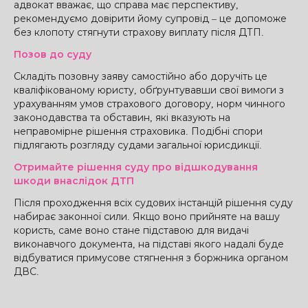
адвокат вважає, що справа має перспективу,
рекомендуємо довірити йому супровід – це допоможе
без клопоту стягнути страхову виплату після ДТП.
Позов до суду
Складіть позовну заяву самостійно або доручіть це
кваліфікованому юристу, обґрунтувавши свої вимоги з
урахуванням умов страхового договору, норм чинного
законодавства та обставин, які вказують на
неправомірне рішення страховика. Подібні спори
підлягають розгляду судами загальної юрисдикції.
Отримайте рішення суду про відшкодування
шкоди внаслідок ДТП
Після проходження всіх судових інстанцій рішення суду
набирає законної сили. Якщо воно прийняте на вашу
користь, саме воно стане підставою для видачі
виконавчого документа, на підставі якого надалі буде
відбуватися примусове стягнення з боржника органом
ДВС.