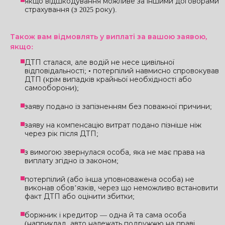
якщо відшкодування можливе за іншими договорами
страхування (з 2025 року).
Також вам відмовлять у виплаті за вашою заявою,
якщо:
ДТП сталася, але водій не несе цивільної
відповідальності; • потерпілий навмисно спровокував
ДТП (крім випадків крайньої необхідності або
самооборони);
заяву подано із запізненням без поважної причини;
заяву на компенсацію витрат подано пізніше ніж
через рік після ДТП;
з вимогою звернулася особа, яка не має права на
виплату згідно із законом;
потерпілий (або інша уповноважена особа) не
виконав обов’язків, через що неможливо встановити
факт ДТП або оцінити збитки;
боржник і кредитор — одна й та сама особа
(наприклад, авто належать подружжю на праві