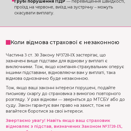
Грубі порушення ПДР
— перевищення швидкості,
проїзд на червоне, виїзд на зустрічну – можуть
скасувати виплату.
Коли відмова страхової є незаконною
Частина 3 ст. 30 Закону №3720-IX застерігає, що
зазначені вище підстави для відмови у виплаті є
виключними. Тож, якщо компанія-страхувальник оперує
іншими підставами, відмовляючи вам у виплаті, така
відмова однозначно буде незаконною.
Тож, якщо ваші законні інтереси порушені, подайте
письмову скаргу до страховика з вимогою повторного
розгляду. У разі відмови — зверніться до МТСБУ або до
суду. Закон гарантує вам право на захист, тож не
вагайтеся боротися за свої інтереси.
Звертаємо увагу! Навіть якщо ваш страховик
відмовляє з підстав, визначених Законом №3720-IX,