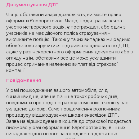
Документування ДТП
Якщо обставини аварії дозволяють, ви маєте право
оформити Європротокол. Якщо, подія трапилася за
участю нетверезого водія, є постраждалі, або один з
учасників не має діючого поліса страхування –
викликайте поліцію. Також у таких випадках ми радимо
обов’язково заручитися підтримкою адвоката по ДТП,
адже у разі некоректного оформлення документів або з
огляду на ін. обставини все це може ускладнити
процес отримання належних виплат від страхової
компанії.
Повідомлення
У разі пошкодження вашого автомобіля, слід
якнайшвидше, але не пізніше трьох робочих днів,
повідомити про подію страхову компанію з якою у вас
укладено договір. Саме повідомлення розпочинає
процедуру відшкодування шкоди внаслідок ДТП.
Заява на відшкодування коштів до страхової подається
письмово у разі оформлення Європротоколу, в інших
випадках згідно нового законодавства достатньо