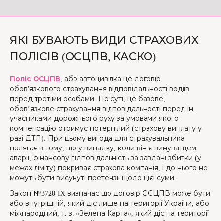
ЯКІ БУВАЮТЬ ВИДИ СТРАХОВИХ
ПОЛІСІВ (ОСЦПВ, КАСКО)
Поліс ОСЦПВ
, або автоцивілка це договір
обов'язкового страхування відповідальності водіїв
перед третіми особами. По суті, це базове,
обов’язкове страхування відповідальності перед ін.
учасниками дорожнього руху за умовами якого
компенсацію отримує потерпілий (страхову виплату у
разі ДТП). При цьому вигода для страхувальника
полягає в тому, що у випадку, коли він є винуватцем
аварії, фінансову відповідальність за завдані збитки (у
межах ліміту) покриває страхова компанія, і до нього не
можуть бути висунуті претензії щодо цієї суми.
Закон №3720-IX визначає що договір ОСЦПВ може бути
або внутрішній, який діє лише на території України, або
міжнародний, т. з. «Зелена Карта», який діє на території