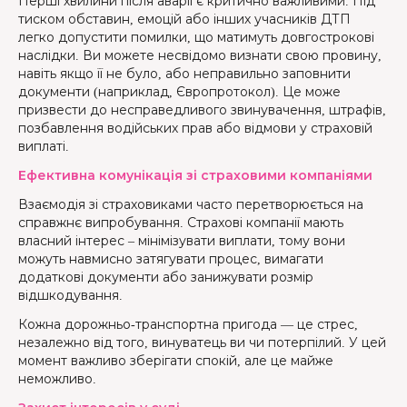
Перші хвилини після аварії є критично важливими. Під
тиском обставин, емоцій або інших учасників ДТП
легко допустити помилки, що матимуть довгострокові
наслідки. Ви можете несвідомо визнати свою провину,
навіть якщо її не було, або неправильно заповнити
документи (наприклад, Європротокол). Це може
призвести до несправедливого звинувачення, штрафів,
позбавлення водійських прав або відмови у страховій
виплаті.
Ефективна комунікація зі страховими компаніями
Взаємодія зі страховиками часто перетворюється на
справжнє випробування. Страхові компанії мають
власний інтерес – мінімізувати виплати, тому вони
можуть навмисно затягувати процес, вимагати
додаткові документи або занижувати розмір
відшкодування.
Кожна дорожньо-транспортна пригода — це стрес,
незалежно від того, винуватець ви чи потерпілий. У цей
момент важливо зберігати спокій, але це майже
неможливо.