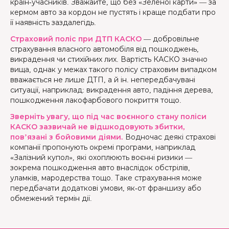
країн-учасників. Зважайте, що без «Зеленої карти» — за
кермом авто за кордон не пустять і краще подбати про
її наявність заздалегідь.
Страховий поліс при ДТП КАСКО
— добровільне
страхування власного автомобіля від пошкоджень,
викрадення чи стихійних лих. Вартість КАСКО значно
вища, однак у межах такого полісу страховим випадком
вважається не лише ДТП, а й ін. непередбачувані
ситуації, наприклад: викрадення авто, падіння дерева,
пошкодження лакофарбового покриття тощо.
Зверніть увагу, що під час воєнного стану поліси
КАСКО зазвичай не відшкодовують збитки,
пов’язані з бойовими діями.
Водночас деякі страхові
компанії пропонують окремі програми, наприклад
«Залізний купол», які охоплюють воєнні ризики —
зокрема пошкодження авто внаслідок обстрілів,
уламків, мародерства тощо. Таке страхування може
передбачати додаткові умови, як-от франшизу або
обмежений термін дії.