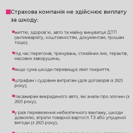
Страхова компанія не здійснює виплату
за шкоду:
життю, здоров’ю, авто та майну винуватця ДТП
(антикваріату, коштовностям, документам, грошам
тощо);
під час перегонів, тренувань, стихійних лих, терактів,
масових заворушень;
якщо сума шкоди перевищує ліміт покриття;
штрафам і судовим витратам (для договорів із 2025
року);
пасажирам викраденого авто, які знали про злочин (з
2025 року);
у разі перевезення небезпечного вантажу, шкоди
довкіллю, втрати товарної вартості ТЗ або упущеної
вигоди (з 2025 року);