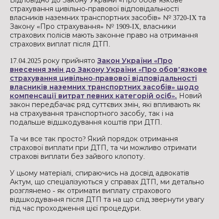
Відповідно до Закону України «Про обов’язкове
страхування цивільно-правової відповідальності
власників наземних транспортних засобів» № 3720-IX та
Закону «Про страхування» № 1909-IX, власники
страхових полісів мають законне право на отримання
страхових виплат після ДТП.
17.04.2025 року прийнято
Закон України «Про
внесення змін до Закону України «Про обов’язкове
страхування цивільно-правової відповідальності
власників наземних транспортних засобів» щодо
компенсації витрат певних категорій осіб».
Новий
закон передбачає ряд суттєвих змін, які впливають як
на страхування транспортного засобу, так і на
подальше відшкодування коштів при ДТП.
Та чи все так просто? Який порядок отримання
страхової виплати при ДТП, та чи можливо отримати
страхові виплати без зайвого клопоту.
У цьому матеріалі, спираючись на досвід адвокатів
Актум, що спеціалізуються у справах ДТП, ми детально
розглянемо - як отримати виплату страхового
відшкодування після ДТП та на що слід звернути увагу
під час проходження цієї процедури.