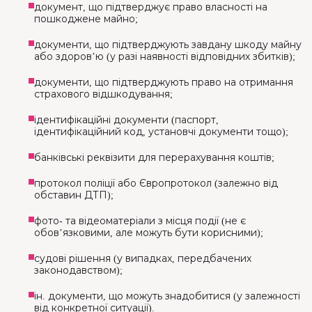
документ, що підтверджує право власності на
пошкоджене майно;
документи, що підтверджують завдану шкоду майну
або здоров’ю (у разі наявності відповідних збитків);
документи, що підтверджують право на отримання
страхового відшкодування;
ідентифікаційні документи (паспорт,
ідентифікаційний код, установчі документи тощо);
банківські реквізити для перерахування коштів;
протокол поліції або Європротокол (залежно від
обставин ДТП);
фото- та відеоматеріали з місця події (не є
обов’язковими, але можуть бути корисними);
судові рішення (у випадках, передбачених
законодавством);
ін. документи, що можуть знадобитися (у залежності
від конкретної ситуації).