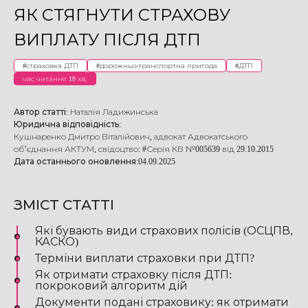
ЯК СТЯГНУТИ СТРАХОВУ
ВИПЛАТУ ПІСЛЯ ДТП
#
страховка ДТП
#
дорожньо-транспортна пригода
#
ДТП
час читання 10 хв.
Автор статті:
Наталія Ладижинська
Юридична відповідність:
Кушнаренко Дмитро Віталійович
,
адвокат Адвокатського
об’єднання АКТУМ
,
свідоцтво: #Серія КВ №005639 від 29.10.2015
Дата останнього оновлення:
04.09.2025
ЗМІСТ СТАТТІ
Які бувають види страхових полісів (ОСЦПВ,
КАСКО)
Терміни виплати страховки при ДТП?
Як отримати страховку після ДТП:
покроковий алгоритм дій
Документи подані страховику: як отримати