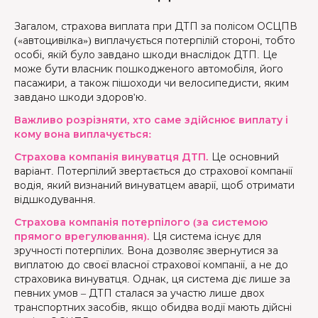
Загалом, страхова виплата при ДТП за полісом ОСЦПВ
(«автоцивілка») виплачується потерпілій стороні, тобто
особі, якій було завдано шкоди внаслідок ДТП. Це
може бути власник пошкодженого автомобіля, його
пасажири, а також пішоходи чи велосипедисти, яким
завдано шкоди здоров'ю.
Важливо розрізняти, хто саме здійснює виплату і
кому вона виплачується:
Страхова компанія винуватця ДТП.
Це основний
варіант. Потерпілий звертається до страхової компанії
водія, який визнаний винуватцем аварії, щоб отримати
відшкодування.
Страхова компанія потерпілого (за системою
прямого врегулювання).
Ця система існує для
зручності потерпілих. Вона дозволяє звернутися за
виплатою до своєї власної страхової компанії, а не до
страховика винуватця. Однак, ця система діє лише за
певних умов – ДТП сталася за участю лише двох
транспортних засобів, якщо обидва водії мають дійсні