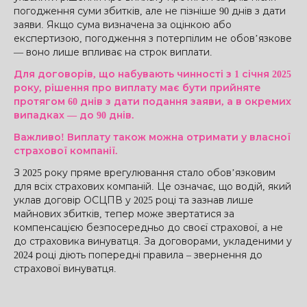
погодження суми збитків, але не пізніше 90 днів з дати
заяви. Якщо сума визначена за оцінкою або
експертизою, погодження з потерпілим не обов’язкове
— воно лише впливає на строк виплати.
Для договорів, що набувають чинності з 1 січня 2025
року, рішення про виплату має бути прийняте
протягом 60 днів з дати подання заяви, а в окремих
випадках — до 90 днів.
Важливо! Виплату також можна отримати у власної
страхової компанії.
З 2025 року пряме врегулювання стало обов’язковим
для всіх страхових компаній. Це означає, що водій, який
уклав договір ОСЦПВ у 2025 році та зазнав лише
майнових збитків, тепер може звертатися за
компенсацією безпосередньо до своєї страхової, а не
до страховика винуватця. За договорами, укладеними у
2024 році діють попередні правила – звернення до
страхової винуватця.