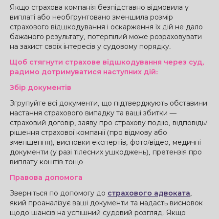
Якщо страхова компанія безпідставно відмовила у
виплаті або необґрунтовано зменшила розмір
страхового відшкодування і оскарження їх дій не дало
бажаного результату, потерпілий може розраховувати
на захист своїх інтересів у судовому порядку.
Щоб стягнути страхове відшкодування через суд,
радимо дотримуватися наступних дій:
Збір документів
Згрупуйте всі документи, що підтверджують обставини
настання страхового випадку та ваші збитки —
страховий договір, заяву про страхову подію, відповідь/
рішення страхової компанії (про відмову або
зменшення), висновки експертів, фото/відео, медичні
документи (у разі тілесних ушкоджень), претензія про
виплату коштів тощо.
Правова допомога
Зверніться по допомогу до
страхового адвоката
,
який проаналізує ваші документи та надасть висновок
щодо шансів на успішний судовий розгляд. Якщо