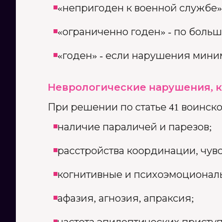
«непригоден к военной службе»
«ограниченно годен» - по больш
«годен» - если нарушения миним
Неврологические нарушения, 
При решении по статье 41 воинско
наличие параличей и парезов;
расстройства координации, чувс
когнитивные и психоэмоционал
афазия, агнозия, апраксия;