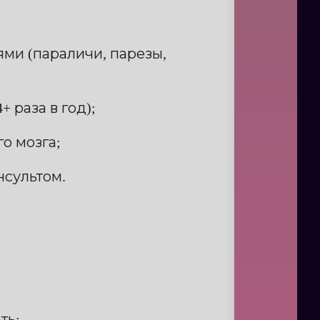
ми (параличи, парезы,
 раза в год);
о мозга;
сультом.
ть;