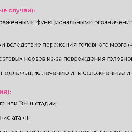
ые случаи):
ыраженными функциональными ограничения
 вследствие поражения головного мозга (4+
говых нервов из-за повреждения головног
 подлежащие лечению или осложненные ин
ия):
 или ЭН II стадии;
ие атаки;
 кровоизлияния, которые можно оперирова