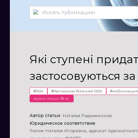
Які ступені прида
застосовуються за 
#
ВВК
#
Расписание болезней ВВК
#
мобилизация
время чтения 10 хв.
Автор статьи:
Наталья Ладыжинская
Юридическое соответствие:
Гнатик Наталья Игоревна
,
адвокат Адвокатско