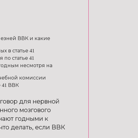
олезней ВВК и какие
х в статье 41
 по статье 41
 годным несмотря на
ачебной комиссии
 41 ВВК
риговор для нервной
нного мозгового
нают годными к
что делать, если ВВК