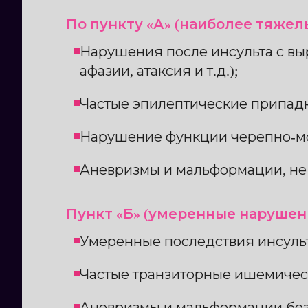
По пункту «А» (наиболее тяжел
Нарушения после инсульта с в
афазии, атаксия и т.д.);
Частые эпилептические припадки
Нарушение функции черепно-моз
Аневризмы и мальформации, не
Пункт «Б» (умеренные нарушен
Умеренные последствия инсульта
Частые транзиторные ишемическ
Аневризмы и мальформации без