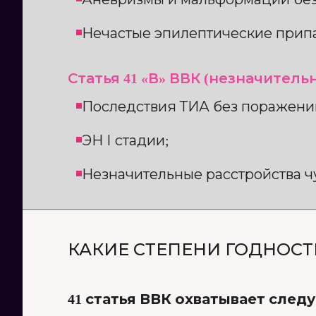
Нечастые эпилептические припа
Статья 41 «В» ВВК (незначител
Последствия ТИА без поражени
ЭН І стадии;
Незначительные расстройства ч
КАКИЕ СТЕПЕНИ ГОДНОСТ
41 статья ВВК охватывает след