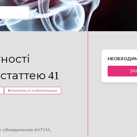
тності
НЕОБХОДИМ
ЗА
статтею 41
#
отсрочка от мобилизации
го объединения АКТУМ
,