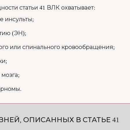
ости статьи 41 ВЛК охватывает:
е инсульты;
ию (ЭН);
ого или спинального кровообращения;
ки;
 мозга;
ерномы.
НЕЙ, ОПИСАННЫХ В СТАТЬЕ 41