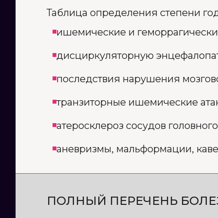
Таблица определения степени годн
ишемические и геморрагически
дисциркуляторную энцефалопат
последствия нарушения мозгов
транзиторные ишемические ата
атеросклероз сосудов головного
аневризмы, мальформации, кав
ПОЛНЫЙ ПЕРЕЧЕНЬ БОЛЕЗ