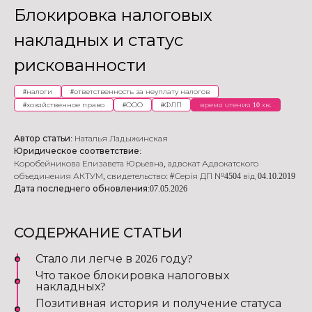
Блокировка налоговых
накладных и статус
рискованности
#
налоги
#
ответственность за неуплату налогов
#
хозяйственное право
#
ООО
#
ФЛП
время чтения 10 хв.
Автор статьи:
Наталья Ладыжинская
Юридическое соответствие:
Коробейникова Елизавета Юрьевна
,
адвокат Адвокатского
объединения АКТУМ
,
свидетельство: #Серія ДП №4504 від 04.10.2019
Дата последнего обновления:
07.05.2026
СОДЕРЖАНИЕ СТАТЬИ
Стало ли легче в 2026 году?
Что такое блокировка налоговых
накладных?
Позитивная история и получение статуса