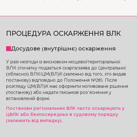
ПРОЦЕДУРА ОСКАРЖЕННЯ ВЛК
Досудове (внутрішнє) оскарження
У разі незгоди із висновком місцевої/територіальної
ВЛК спочатку подається скарга/заява до Центральної
(обласної) ВЛК/ЦМ(ВЛ)К (залежно від того, хто видав
постанову) відповідно до Положення №285. Після
розгляду ЦМ(ВЛ)К має оформити мотивоване рішення
(постанову) або надати письмові роз’яснення у
встановленій формі.
Постанови регіональних ВЛК часто оскаржують у
ЦВЛК або безпосередньо в судовому порядку
(залежить від випадку).