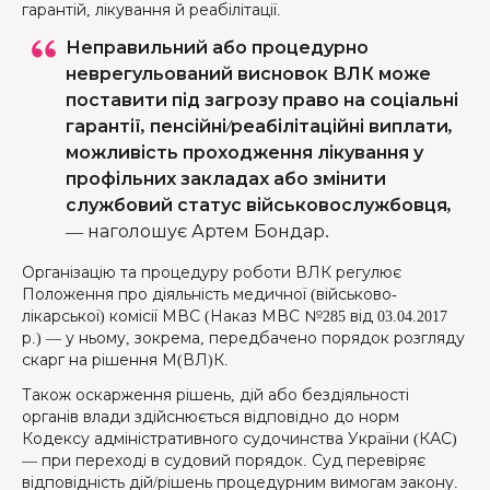
гарантій, лікування й реабілітації.
Неправильний або процедурно
неврегульований висновок ВЛК може
поставити під загрозу право на соціальні
гарантії, пенсійні/реабілітаційні виплати,
можливість проходження лікування у
профільних закладах або змінити
службовий статус військовослужбовця,
—
наголошує Артем Бондар.
Організацію та процедуру роботи ВЛК регулює
Положення про діяльність медичної (військово-
лікарської) комісії МВС (Наказ МВС №285 від 03.04.2017
р.) — у ньому, зокрема, передбачено порядок розгляду
скарг на рішення М(ВЛ)К.
Також оскарження рішень, дій або бездіяльності
органів влади здійснюється відповідно до норм
Кодексу адміністративного судочинства України (КАС)
— при переході в судовий порядок. Суд перевіряє
відповідність дій/рішень процедурним вимогам закону.