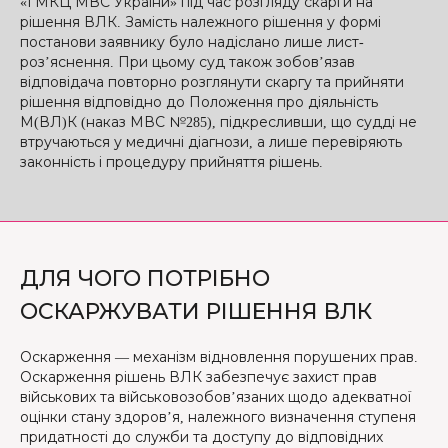
«ГМКЦ МВС України» під час розгляду скарги на
рішення ВЛК. Замість належного рішення у формі
постанови заявнику було надіслано лише лист-
роз’яснення. При цьому суд також зобов’язав
відповідача повторно розглянути скаргу та прийняти
рішення відповідно до Положення про діяльність
М(ВЛ)К (наказ МВС №285), підкресливши, що судді не
втручаються у медичні діагнози, а лише перевіряють
законність і процедуру прийняття рішень.
ДЛЯ ЧОГО ПОТРІБНО
ОСКАРЖУВАТИ РІШЕННЯ ВЛК
Оскарження — механізм відновлення порушених прав.
Оскарження рішень ВЛК забезпечує захист прав
військових та військовозобов’язаних щодо адекватної
оцінки стану здоров’я, належного визначення ступеня
придатності до служби та доступу до відповідних