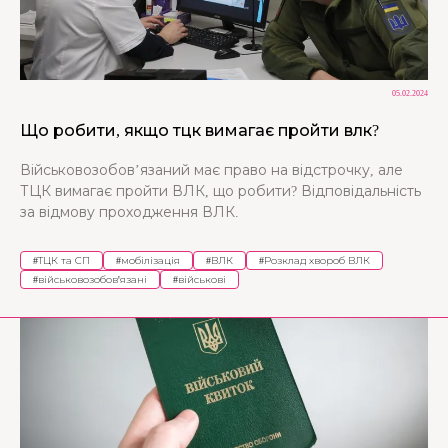
05.02.2024
Що робити, якщо тцк вимагає пройти влк?
Військовозобов’язаний має право на відстрочку, але
ТЦК вимагає пройти ВЛК, що робити? Відповідальність
за відмову проходження ВЛК.
#
ТЦК та СП
#
мобілізація
#
ВЛК
#
Розклад хвороб ВЛК
#
військовозобов'язані
#
військові