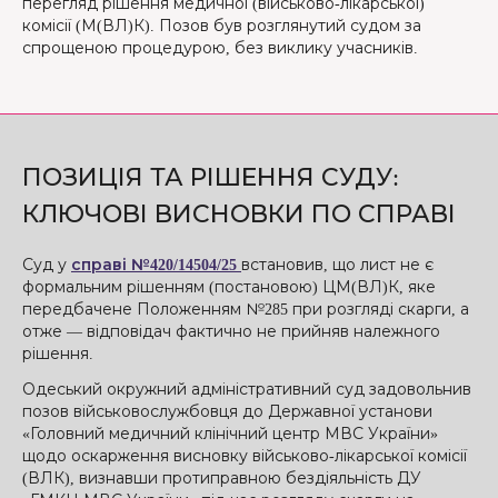
перегляд рішення медичної (військово-лікарської)
комісії (М(ВЛ)К). Позов був розглянутий судом за
спрощеною процедурою, без виклику учасників.
ПОЗИЦІЯ ТА РІШЕННЯ СУДУ:
КЛЮЧОВІ ВИСНОВКИ ПО СПРАВІ
Суд у
справі №420/14504/25
встановив, що лист не є
формальним рішенням (постановою) ЦМ(ВЛ)К, яке
передбачене Положенням №285 при розгляді скарги, а
отже — відповідач фактично не прийняв належного
рішення.
Одеський окружний адміністративний суд задовольнив
позов військовослужбовця до Державної установи
«Головний медичний клінічний центр МВС України»
щодо оскарження висновку військово-лікарської комісії
(ВЛК), визнавши протиправною бездіяльність ДУ