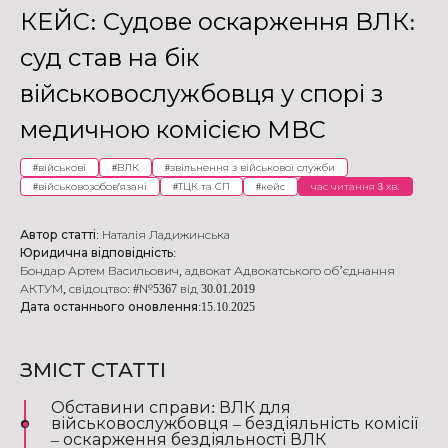
КЕЙС: Судове оскарження ВЛК:
суд став на бік
військовослужбовця у спорі з
медичною комісією МВС
#
військові
#
ВЛК
#
звільнення з військової служби
#
військовозобов'язані
#
ТЦК та СП
#
кейс
час читання 3 хв.
Автор статті:
Наталія Ладижинська
Юридична відповідність:
Бондар Артем Васильович
,
адвокат Адвокатського об’єднання
АКТУМ
,
свідоцтво: #№5367 від 30.01.2019
Дата останнього оновлення:
15.10.2025
ЗМІСТ СТАТТІ
Обставини справи: ВЛК для
військовослужбовця – бездіяльність комісії
– оскарження бездіяльності ВЛК