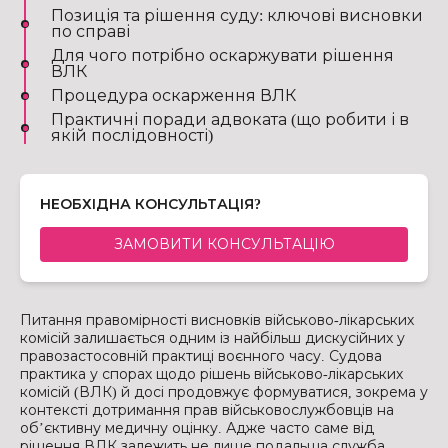
Позиція та рішення суду: ключові висновки
по справі
Для чого потрібно оскаржувати рішення
ВЛК
Процедура оскарження ВЛК
Практичні поради адвоката (що робити і в
якій послідовності)
НЕОБХІДНА КОНСУЛЬТАЦІЯ?
ЗАМОВИТИ КОНСУЛЬТАЦІЮ
Питання правомірності висновків військово-лікарських
комісій залишається одним із найбільш дискусійних у
правозастосовній практиці воєнного часу. Судова
практика у спорах щодо рішень військово-лікарських
комісій (ВЛК) й досі продовжує формуватися, зокрема у
контексті дотримання прав військовослужбовців на
об’єктивну медичну оцінку. Адже часто саме від
рішення ВЛК залежить не лише подальша служба