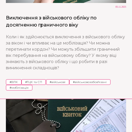
05.11.2025
Виключення з військового обліку по
досягненню граничного віку
Коли і як здійснюється виключення з військового обліку
за віком і чи впливає на це мобілізація? Чи можна
перетинати кордон? Чи можуть збільшити граничний
вік перебування на військовому обліку? У якому віці
знімають з військового обліку і що робити в разі
виникнення складнощів?
#
ВЛК
#
ТЦК та СП
#
військові
#
військовозобов'язані
#
мобілізація