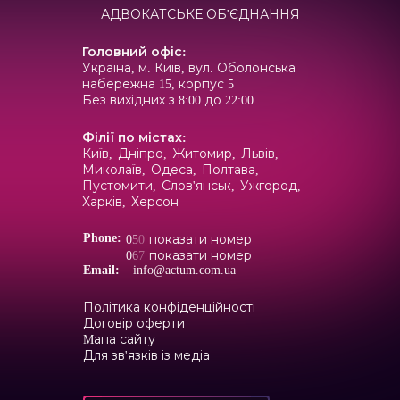
АДВОКАТСЬКЕ ОБ'ЄДНАННЯ
Головний офіс
:
Україна, м. Київ, вул. Оболонська
набережна 15, корпус 5
Без вихідних з 8:00 до 22:00
Філії по містах
:
Київ,
Дніпро,
Житомир,
Львів,
Миколаїв,
Одеса,
Полтава,
Пустомити,
Слов'янськ,
Ужгород,
Харків,
Херсон
Phone:
0
5
0
показати номер
0
6
7
показати номер
Email:
info@actum.com.ua
Політика конфіденційності
Договір оферти
Mапа сайту
Для зв'язків із медіа