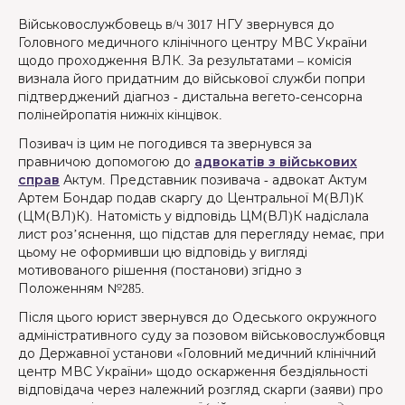
Військовослужбовець в/ч 3017 НГУ звернувся до
Головного медичного клінічного центру МВС України
щодо проходження ВЛК. За результатами – комісія
визнала його придатним до військової служби попри
підтверджений діагноз - дистальна вегето-сенсорна
полінейропатія нижніх кінцівок.
Позивач із цим не погодився та звернувся за
правничою допомогою до
адвокатів з військових
справ
Актум. Представник позивача - адвокат Актум
Артем Бондар подав скаргу до Центральної М(ВЛ)К
(ЦМ(ВЛ)К). Натомість у відповідь ЦМ(ВЛ)К надіслала
лист роз’яснення, що підстав для перегляду немає, при
цьому не оформивши цю відповідь у вигляді
мотивованого рішення (постанови) згідно з
Положенням №285.
Після цього юрист звернувся до Одеського окружного
адміністративного суду за позовом військовослужбовця
до Державної установи «Головний медичний клінічний
центр МВС України» щодо оскарження бездіяльності
відповідача через належний розгляд скарги (заяви) про