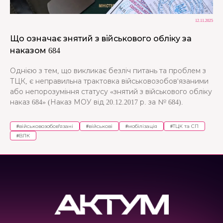
12.11.2025
Що означає знятий з військового обліку за
наказом 684
Однією з тем, що викликає безліч питань та проблем з
ТЦК, є неправильна трактовка військовозобов'язаними
або непорозуміння статусу «знятий з військового обліку
наказ 684» (Наказ МОУ від 20.12.2017 р. за № 684).
#
військовозобов'язані
#
військові
#
мобілізація
#
ТЦК та СП
#
ВЛК