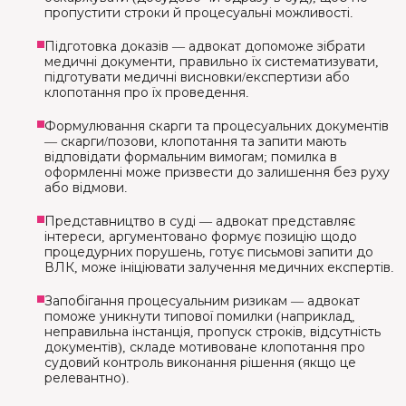
пропустити строки й процесуальні можливості.
Підготовка доказів — адвокат допоможе зібрати
медичні документи, правильно їх систематизувати,
підготувати медичні висновки/експертизи або
клопотання про їх проведення.
Формулювання скарги та процесуальних документів
— скарги/позови, клопотання та запити мають
відповідати формальним вимогам; помилка в
оформленні може призвести до залишення без руху
або відмови.
Представництво в суді — адвокат представляє
інтереси, аргументовано формує позицію щодо
процедурних порушень, готує письмові запити до
ВЛК, може ініціювати залучення медичних експертів.
Запобігання процесуальним ризикам — адвокат
поможе уникнути типової помилки (наприклад,
неправильна інстанція, пропуск строків, відсутність
документів), складе мотивоване клопотання про
судовий контроль виконання рішення (якщо це
релевантно).