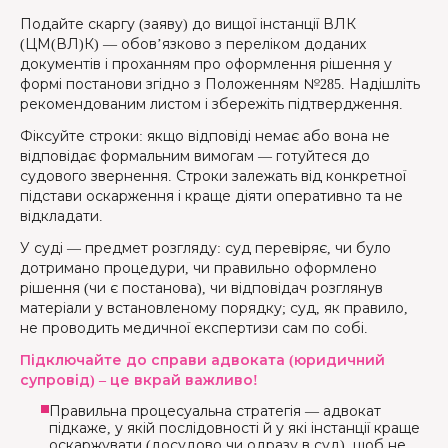
Подайте скаргу (заяву) до вищої інстанції ВЛК
(ЦМ(ВЛ)К) — обов’язково з переліком доданих
документів і проханням про оформлення рішення у
формі постанови згідно з Положенням №285. Надішліть
рекомендованим листом і збережіть підтвердження.
Фіксуйте строки: якщо відповіді немає або вона не
відповідає формальним вимогам — готуйтеся до
судового звернення. Строки залежать від конкретної
підстави оскарження і краще діяти оперативно та не
відкладати.
У суді — предмет розгляду: суд перевіряє, чи було
дотримано процедури, чи правильно оформлено
рішення (чи є постанова), чи відповідач розглянув
матеріали у встановленому порядку; суд, як правило,
не проводить медичної експертизи сам по собі.
Підключайте до справи адвоката (юридичний
супровід) – це вкрай важливо!
Правильна процесуальна стратегія — адвокат
підкаже, у якій послідовності й у які інстанції краще
оскаржувати (досудово чи одразу в суд), щоб не