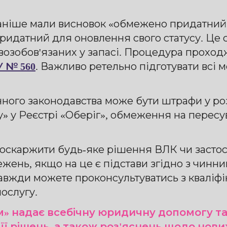
раніше мали висновок «обмежено придатний»
идатний для оновлення свого статусу. Це с
ковозобов'язаних у запасі. Процедура прох
 № 560
. Важливо ретельно підготувати всі 
ого законодавства може бути штрафи у розмі
уку» у Реєстрі «Оберіг», обмеження на пере
 оскаржити будь-яке рішення ВЛК чи застос
ежень, якщо на це є підстави згідно з чинн
 завжди можете проконсультуватись з квалі
ослугу.
» надає всебічну юридичну допомогу та
 рішень, а також роз'яснень щодо нових