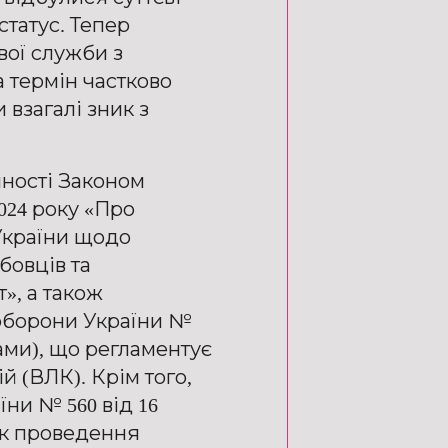
статус. Тепер
вої служби з
 термін частково
взагалі зник з
нності Законом
2024 року «Про
України щодо
бовців та
», а також
оборони України №
інами), що регламентує
й (ВЛК). Крім того,
їни № 560 від 16
ок проведення