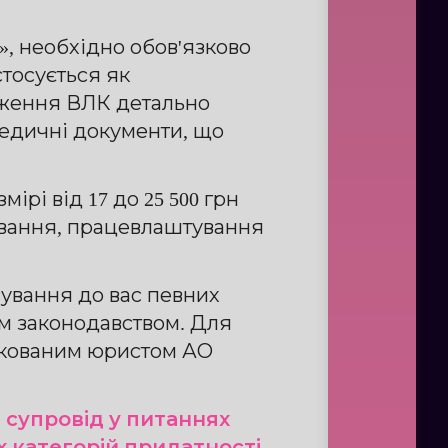
, необхідно обов'язково
тосується як
одження ВЛК детально
медичні документи, що
рі від 17 до 25 500 грн
сування, працевлаштування
ування до вас певних
им законодавством. Для
фікованим юристом АО
 супровід у питаннях
 категорій придатності.