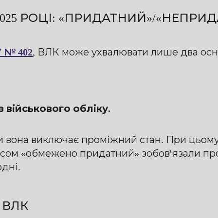
2025 РОЦІ: «ПРИДАТНИЙ»/«НЕПРИ
 № 402
, ВЛК може ухвалювати лише два ос
 військового обліку.
и вона виключає проміжний стан. При цьому
атусом «обмежено придатний» зобов'язали п
одні.
 ВЛК