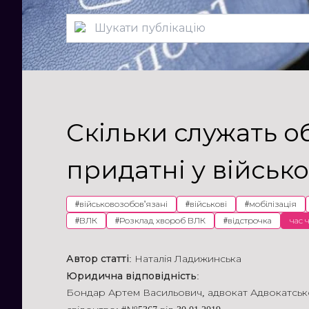
Скільки служать 
придатні у військ
#
військовозобов'язані
#
військові
#
мобілізація
#
ВЛК
#
Розклад хвороб ВЛК
#
відстрочка
час 
Автор статті:
Наталія Ладижинська
Юридична відповідність:
Бондар Артем Васильович
,
адвокат Адвокатсь