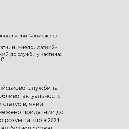
вної служби («обмежено
ридатний»/«непридатний»
тний до служби у частинах
)?
ійськової служби та
бливої актуальності.
статусів, який
обмежено придатний до
 розуміти, що з 2024
 відбулися суттєві