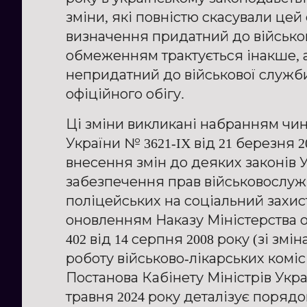
зміни, які повністю скасували цей 
визначення придатний до військо
обмеженням трактується інакше, а
непридатний до військової служби 
офіційного обігу.
Ці зміни викликані набранням чи
України № 3621-IX від 21 березня 
внесення змін до деяких законів 
забезпечення прав військовослуж
поліцейських на соціальний захист
оновленням Наказу Міністерства 
402 від 14 серпня 2008 року (зі зм
роботу військово-лікарських комісі
Постанова Кабінету Міністрів Укра
травня 2024 року деталізує поряд