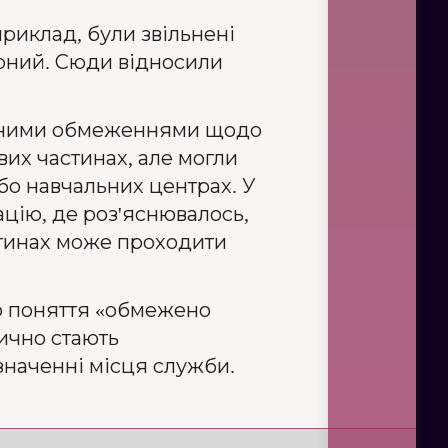
приклад, були звільнені
ирний. Сюди відносили
евними обмеженнями щодо
вих частинах, але могли
або навчальних центрах. У
цію, де роз'яснювалось,
стинах може проходити
р поняття «обмежено
тично стають
изначенні місця служби.