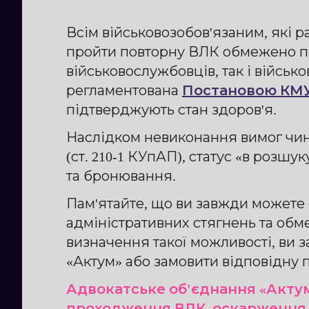
Всім військовозобов'язаним, які 
пройти повторну ВЛК обмежено пр
військовослужбовців, так і війсь
регламентована
Постановою КМУ
підтверджують стан здоров'я.
Наслідком невиконання вимог чинн
(ст. 210-1 КУпАП), статус «в розш
та бронювання.
Пам'ятайте, що ви завжди можете
адміністративних стягнень та обм
визначення такої можливості, ви
«Актум» або замовити відповідну п
Адвокатське об'єднання «Актум
проходження ВЛК, оскарження її