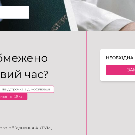
обмежено
НЕОБХІДНА
ЗА
овий час?
#
відстрочка від мобілізації
читання 10 хв.
кого об’єднання АКТУМ
,