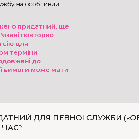
лужбу на особливий
ежено придатний, ще
в'язані повторно
ісію для
дом терміни
одовжені до
ієї вимоги може мати
ДАТНИЙ ДЛЯ ПЕВНОЇ СЛУЖБИ («
 ЧАС?