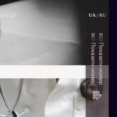
КАЦІЇ
UA
RU
/
0
0
6
5
7
0
Показати номер
Показати номер