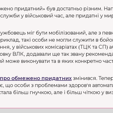
межено придатний» був достатньо різним. На
 служби у військовий час, але придатні у м
ужбовець міг бути мобілізований, але з п
риклад, такі особи не могли служити в бойо
ння, у військових комісаріатах (ТЦК та СП) 
овку ВЛК, додавали ще так звану рекоменда
ий може виконувати та в яких конкретно ча
 про обмежено придатних
змінився. Тепе
ає, що особи з проблемами здоров'я автома
тала більш гнучкою, але і більш чіткою у в