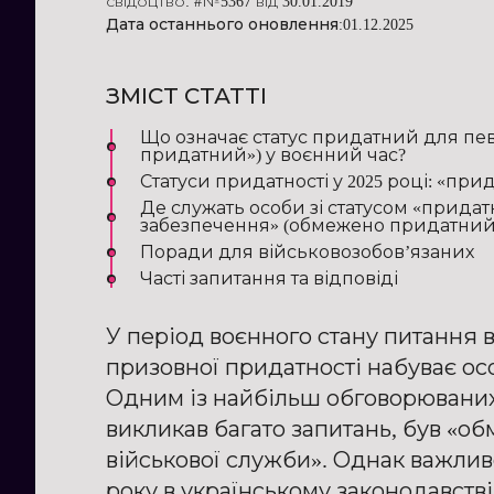
свідоцтво: #№5367 від 30.01.2019
Дата останнього оновлення:
01.12.2025
ЗМІСТ СТАТТІ
Що означає статус придатний для пе
придатний») у воєнний час?
Статуси придатності у 2025 році: «п
Де служать особи зі статусом «прида
забезпечення» (обмежено придатний
Поради для військовозобов’язаних
Часті запитання та відповіді
У період воєнного стану питання в
призовної придатності набуває осо
Одним із найбільш обговорюваних 
викликав багато запитань, був «
військової служби». Однак важливо
року в українському законодавстві