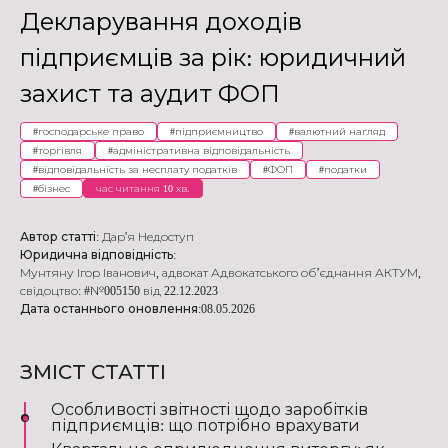
Декларування доходів
підприємців за рік: юридичний
захист та аудит ФОП
#
господарське право
#
підприємництво
#
валютний нагляд
#
торгівля
#
адміністративна відповідальність
#
відповідальність за несплату податків
#
ФОП
#
податки
#
бізнес
час читання 10 хв.
Автор статті:
Дар'я Недоступ
Юридична відповідність:
Мунтяну Ігор Іванович
,
адвокат Адвокатського об’єднання АКТУМ
,
свідоцтво: #№005150 від 22.12.2023
Дата останнього оновлення:
08.05.2026
ЗМІСТ СТАТТІ
Особливості звітності щодо заробітків
підприємців: що потрібно врахувати