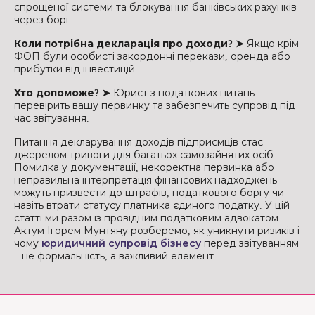
спрощеної системи та блокування банківських рахунків
через борг.
Коли потрібна декларація про доходи? ➤
Якщо крім
ФОП були особисті закордонні перекази, оренда або
прибутки від інвестицій.
Хто допоможе? ➤
Юрист з податкових питань
перевірить вашу первинку та забезпечить супровід під
час звітування.
Питання декларування доходів підприємців стає
джерелом тривоги для багатьох самозайнятих осіб.
Помилка у документації, некоректна первинка або
неправильна інтерпретація фінансових надходжень
можуть призвести до штрафів, податкового боргу чи
навіть втрати статусу платника єдиного податку. У цій
статті ми разом із провідним податковим адвокатом
Актум Ігорем Мунтяну розберемо, як уникнути ризиків і
чому
юридичний супровід бізнесу
перед звітуванням
– не формальність, а важливий елемент.