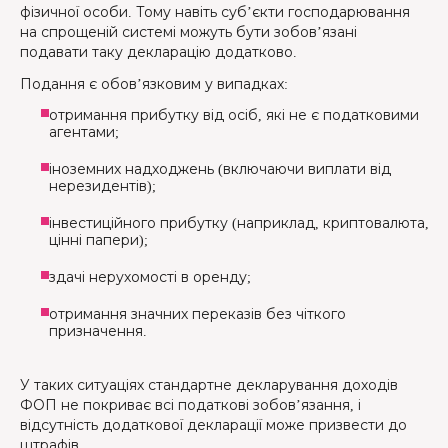
фізичної особи. Тому навіть суб’єкти господарювання
на спрощеній системі можуть бути зобов’язані
подавати таку декларацію додатково.
Подання є обов’язковим у випадках:
отримання прибутку від осіб, які не є податковими
агентами;
іноземних надходжень (включаючи виплати від
нерезидентів);
інвестиційного прибутку (наприклад, криптовалюта,
цінні папери);
здачі нерухомості в оренду;
отримання значних переказів без чіткого
призначення.
У таких ситуаціях стандартне декларування доходів
ФОП не покриває всі податкові зобов’язання, і
відсутність додаткової декларації може призвести до
штрафів.