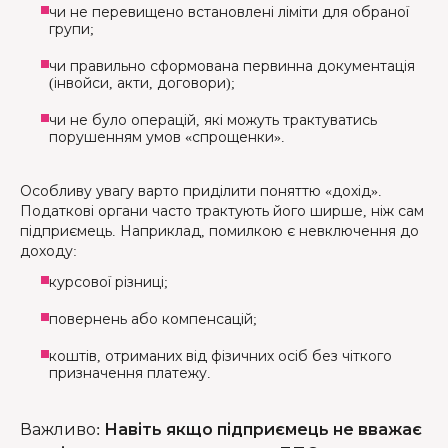
чи не перевищено встановлені ліміти для обраної
групи;
чи правильно сформована первинна документація
(інвойси, акти, договори);
чи не було операцій, які можуть трактуватись
порушенням умов «спрощенки».
Особливу увагу варто приділити поняттю «дохід».
Податкові органи часто трактують його ширше, ніж сам
підприємець. Наприклад, помилкою є невключення до
доходу:
курсової різниці;
повернень або компенсацій;
коштів, отриманих від фізичних осіб без чіткого
призначення платежу.
Важливо
:
Навіть якщо підприємець не вважає