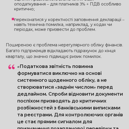
оподаткування – для платників 3% + ПДВ особливо
критично;
переконатися у коректності заповнення декларації –
навіть технічна помилка, наприклад, у кодах чи
періодах, може призвести до проблем.
Поширеною є проблема нерегулярного обліку фінансів.
Багато підприємців відкладають підрахунок до кінця
кварталу, що значно підвищує ризик помилок.
«Податкова звітність повинна
формуватися виключно на основі
системного щоденного обліку, а не
створюватися «заднім числом» перед
дедлайном. Спроби відновити документи
поспіхом призводять до критичних
розбіжностей з банківськими виписками
та реєстрами. Для контролюючих органів
це стає прямим сигналом для
призначення позапланової перевірки та