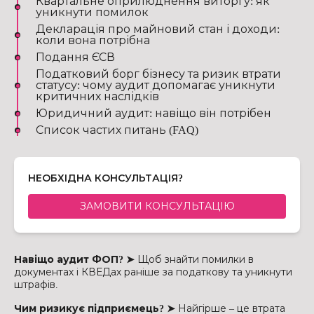
Квартальне оприлюднення виторгу: як
уникнути помилок
Декларація про майновий стан і доходи:
коли вона потрібна
Подання ЄСВ
Податковий борг бізнесу та ризик втрати
статусу: чому аудит допомагає уникнути
критичних наслідків
Юридичний аудит: навіщо він потрібен
Список частих питань (FAQ)
НЕОБХІДНА КОНСУЛЬТАЦІЯ?
ЗАМОВИТИ КОНСУЛЬТАЦІЮ
Навіщо аудит ФОП? ➤
Щоб знайти помилки в
документах і КВЕДах раніше за податкову та уникнути
штрафів.
Чим ризикує підприємець? ➤
Найгірше – це втрата