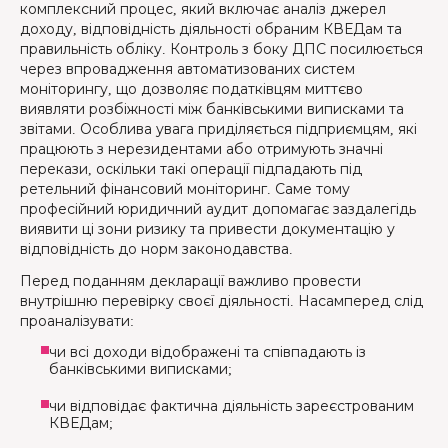
комплексний процес, який включає аналіз джерел
доходу, відповідність діяльності обраним КВЕДам та
правильність обліку. Контроль з боку ДПС посилюється
через впровадження автоматизованих систем
моніторингу, що дозволяє податківцям миттєво
виявляти розбіжності між банківськими виписками та
звітами. Особлива увага приділяється підприємцям, які
працюють з нерезидентами або отримують значні
перекази, оскільки такі операції підпадають під
ретельний фінансовий моніторинг. Саме тому
професійний юридичний аудит допомагає заздалегідь
виявити ці зони ризику та привести документацію у
відповідність до норм законодавства.
Перед поданням декларації важливо провести
внутрішню перевірку своєї діяльності. Насамперед слід
проаналізувати:
чи всі доходи відображені та співпадають із
банківськими виписками;
чи відповідає фактична діяльність зареєстрованим
КВЕДам;