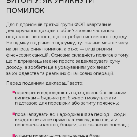
ВИТОРГУ: ЯК УНИКНУТИ
ПОМИЛОК
Для підприємців третьої групи ФОП квартальне
декларування доходів є обов’язковою частиною
податкової звітності, що потребує системного підходу.
На відміну від річного підсумку, тут значно менше часу
на виправлення помилок, а отже — вищі ризики
фінансових санкцій. Основна складність полягає в тому,
що підприємець має не просто задекларувати суму
доходу, а зробити це з урахуванням усіх вимог
законодавства та реальних фінансових операцій.
Перед поданням декларації варто:
перевірити відповідність надходжень банківським
випискам – будь-які розбіжності можуть стати
підставою для перевірки або запиту пояснень;
проаналізувати всі надходження за період – сюди
входять не лише прямі платежі від клієнтів, а й
повернення коштів, бонуси,інші фінансові операції;
оцінити правильність визначення бази