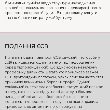
б мінімальні сумніви щодо структури надходження
грошей чи правильності заповнення декларації, варто
провести попередній аудит. Він дозволяє уникнути
значно більших витрат у майбутньому.
ПОДАННЯ ЄСВ
Питання подання звітності ЄСВ самозайнятої особи у
2026 залишається одним із найбільш недооцінених
серед підприємців і осіб, що здійснюють незалежну
професійну діяльність. Багато хто помилково вважає
ЄСВ другорядним платежем, однак саме він часто стає
причиною виникнення боргів і штрафів. Єдиний
соціальний внесок має особливий статус, який полягає
в тому, що навіть за відсутності доходу в більшості
випадків зберігається обов’язок його сплати із
поданням підтверджень. Ігнорування цього правила
призводить до автоматичного нарахування