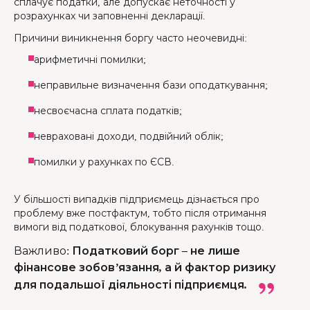
сплачує податки, але допускає неточності у
розрахунках чи заповненні декларації.
Причини виникнення боргу часто неочевидні:
арифметичні помилки;
неправильне визначення бази оподаткування;
несвоєчасна сплата податків;
невраховані доходи, подвійний облік;
помилки у рахунках по ЄСВ.
У більшості випадків підприємець дізнається про
проблему вже постфактум, тобто після отримання
вимоги від податкової, блокування рахунків тощо.
Важливо
:
Податковий борг – не лише
фінансове зобов’язання, а й фактор ризику
для подальшої діяльності підприємця.