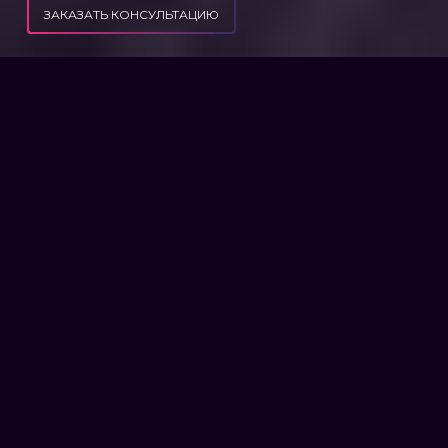
ЗАКАЗАТЬ КОНСУЛЬТАЦИЮ
ПУБЛИКАЦИИ
ЗАЯВЛЕНИЕ НА ПЕРЕСМОТР И СПОСОБЫ ОБЖАЛОВАТЬ РЕШЕНИЕ ВВК
ЗАЯВЛЕНИЕ НА ПЕРЕСМОТР
И СПОСОБЫ ОБЖАЛОВАТЬ
РЕШЕНИЕ ВВК
Пригодны ли вы к службе в армии? И если
да, то где будете служить? Признают ли
ваше ранение боевым, достойным
финансовой компенсации и отпуска для
реабилитации? Все это решает военно-
врачебная комиссия.
Не святые люди, делают ошибки. Как
же поступить, если ВВК допустила
несправедливость, приняв решение,
не соответствующее ни реальности,
ни нормативным требованиям?