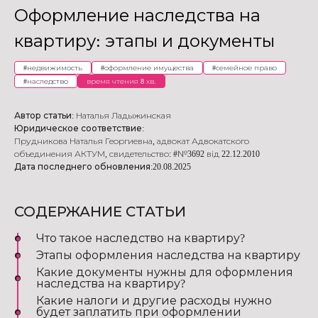
Оформление наследства на
квартиру: этапы и документы
#
недвижимость
#
оформление имущества
#
семейное право
#
наследство
время чтения 8 хв.
Автор статьи:
Наталья Ладыжинская
Юридическое соответствие:
Прудникова Наталья Георгиевна
,
адвокат Адвокатского
объединения АКТУМ
,
свидетельство: #№3692 від 22.12.2010
Дата последнего обновления:
20.08.2025
СОДЕРЖАНИЕ СТАТЬИ
Что такое наследство на квартиру?
Этапы оформления наследства на квартиру
Какие документы нужны для оформления
наследства на квартиру?
Какие налоги и другие расходы нужно
будет заплатить при оформлении