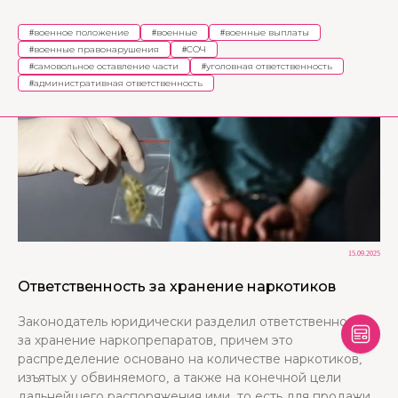
#
военное положение
#
военные
#
военные выплаты
#
военные правонарушения
#
СОЧ
#
самовольное оставление части
#
уголовная ответственность
#
административная ответственность
15.09.2025
Ответственность за хранение наркотиков
Законодатель юридически разделил ответственность
за хранение наркопрепаратов, причем это
распределение основано на количестве наркотиков,
изъятых у обвиняемого, а также на конечной цели
дальнейшего распоряжения ими, то есть для продажи