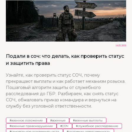
14.05.2026
Подали в соч: что делать, как проверить статус
и защитить права
Узнайте, как проверить статус СОЧ, почему
прекращают выплаты и как работает механизм розыска.
Пошаговый алгоритм защиты от служебного
расследования до ГБР. Разбираем, как снять статус
СОЧ, обжаловать приказ командира и вернуться на
службу без уголовной ответственности.
#
военное положение
#
военные
#
военные выплаты
#
военные правонарушения
#
СОЧ
#
служебное расследование
#
самовольное оставление части
#
уголовная ответственность