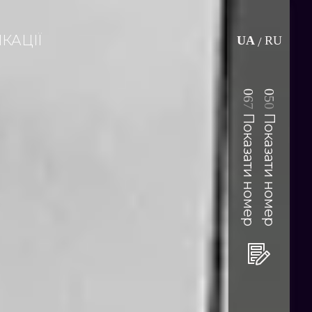
КАЦІЇ
UA
RU
/
0
0
6
5
7
0
Показати номер
Показати номер