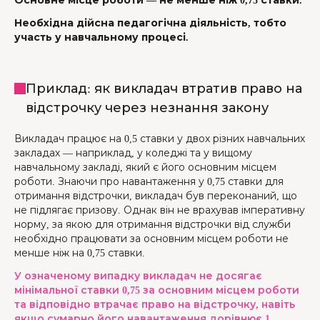
Основне місце роботи — не менше ніж 0,75 ставки.
Необхідна дійсна педагогічна діяльність, тобто
участь у навчальному процесі.
Приклад: як викладач втратив право на
відстрочку через незнання закону
Викладач працює на 0,5 ставки у двох різних навчальних
закладах — наприклад, у коледжі та у вищому
навчальному закладі, який є його основним місцем
роботи. Знаючи про навантаження у 0,75 ставки для
отримання відстрочки, викладач був переконаний, що
не підлягає призову. Однак він не врахував імперативну
норму, за якою для отримання відстрочки від служби
необхідно працювати за основним місцем роботи не
менше ніж на 0,75 ставки.
У означеному випадку викладач не досягає
мінімальної ставки 0,75 за основним місцем роботи
та відповідно втрачає право на відстрочку, навіть
якщо сумарно його навантаження дорівнює 1