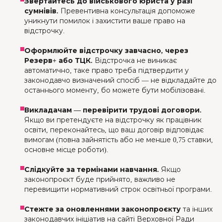
Звертайтесь до військового юриста у разі
сумнівів.
Превентивна консультація допоможе
уникнути помилок і захистити ваше право на
відстрочку.
Оформлюйте відстрочку завчасно, через
Резерв+ або ТЦК.
Відстрочка не виникає
автоматично, таке право треба підтвердити у
законодавчо визначений спосіб — не відкладайте до
останнього моменту, бо можете бути мобілізовані.
Викладачам — перевірити трудові договори.
Якщо ви претендуєте на відстрочку як працівник
освіти, переконайтесь, що ваш договір відповідає
вимогам (повна зайнятість або не менше 0,75 ставки,
основне місце роботи).
Слідкуйте за термінами навчання.
Якщо
законопроєкт буде прийнято, важливо не
перевищити нормативний строк освітньої програми.
Стежте за оновленнями законопроєкту
та інших
законодавчих ініціатив на сайті Верховної Ради