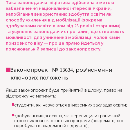
Така законодавча ініціатива здійснена з метою
забезпечення національних інтересів України,
запобігання використанню здобуття освіти як
способу ухилення від мобілізації (зокрема
здобувачами освіти віком від 25 років і старшими)
та усунення законодавчих прогалин, що створюють
можливості для уникнення мобілізації чоловіками
призовного віку — про це прямо йдеться у
пояснювальній записці до законопроєкту.
Законопроєкт № 13634, роз’яснення
ключових положень
Якщо законопроєкт буде прийнятий в цілому, право на
відстрочку не матимуть:
студенти, які навчаються в іноземних закладах освіти;
здобувачі вищої освіти, які перевищили граничний
строк виконання освітньої програми (зокрема ті, хто
перебував в академічній відпустці);