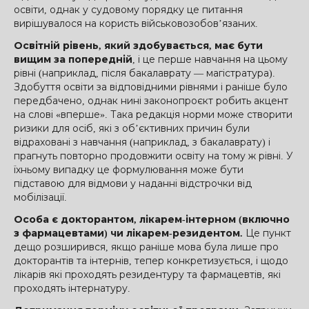
освіти, однак у судовому порядку це питання
вирішувалося на користь військовозобов’язаних.
Освітній рівень, який здобувається, має бути
вищим за попередній
, і це перше навчання на цьому
рівні (наприклад, після бакалаврату — магістратура).
Здобуття освіти за відповідними рівнями і раніше було
передбачено, однак нині законопроєкт робить акцент
на слові «вперше». Така редакція норми може створити
ризики для осіб, які з об’єктивних причин були
відраховані з навчання (наприклад, з бакалаврату) і
прагнуть повторно продовжити освіту на тому ж рівні. У
їхньому випадку це формулювання може бути
підставою для відмови у наданні відстрочки від
мобілізації.
Особа є докторантом, лікарем-інтерном (включно
з фармацевтами) чи лікарем-резидентом.
Це пункт
дещо розширився, якщо раніше мова була лише про
докторантів та інтернів, тепер конкретизується, і щодо
лікарів які проходять резидентуру та фармацевтів, які
проходять інтернатуру.