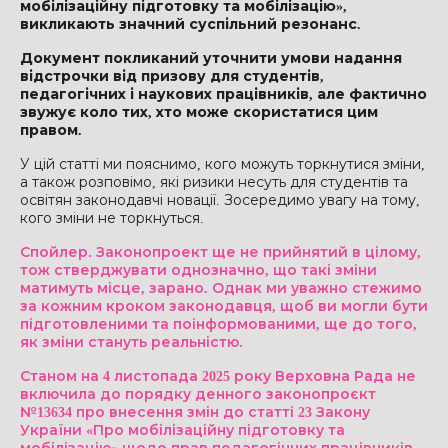
мобілізаційну підготовку та мобілізацію»,
викликають значний суспільний резонанс.
Документ покликаний уточнити умови надання
відстрочки від призову для студентів,
педагогічних і наукових працівників, але фактично
звужує коло тих, хто може скористатися цим
правом.
У цій статті ми пояснимо, кого можуть торкнутися зміни,
а також розповімо, які ризики несуть для студентів та
освітян законодавчі новації. Зосередимо увагу на тому,
кого зміни не торкнуться.
Спойлер. Законопроект ще не прийнятий в цілому,
тож стверджувати однозначно, що такі зміни
матимуть місце, зарано. Однак ми уважно стежимо
за кожним кроком законодавця, щоб ви могли бути
підготовленими та поінформованими, ще до того,
як зміни стануть реальністю.
Станом на 4 листопада 2025 року Верховна Рада не
включила до порядку денного законопроєкт
№13634 про внесення змін до статті 23 Закону
України «Про мобілізаційну підготовку та