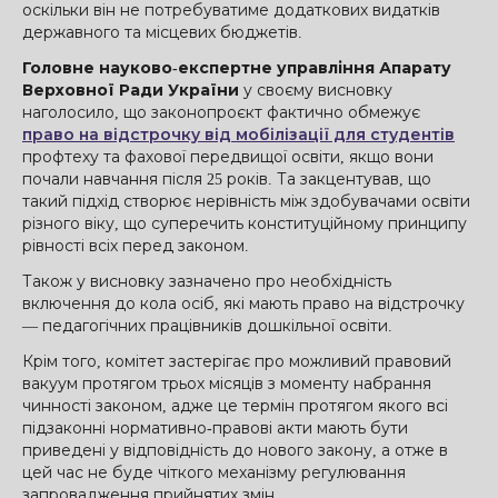
оскільки він не потребуватиме додаткових видатків
державного та місцевих бюджетів.
Головне науково-експертне управління Апарату
Верховної Ради України
у своєму висновку
наголосило, що законопроєкт фактично обмежує
право на відстрочку від мобілізації для студентів
профтеху та фахової передвищої освіти, якщо вони
почали навчання після 25 років. Та закцентував, що
такий підхід створює нерівність між здобувачами освіти
різного віку, що суперечить конституційному принципу
рівності всіх перед законом.
Також у висновку зазначено про необхідність
включення до кола осіб, які мають право на відстрочку
— педагогічних працівників дошкільної освіти.
Крім того, комітет застерігає про можливий правовий
вакуум протягом трьох місяців з моменту набрання
чинності законом, адже це термін протягом якого всі
підзаконні нормативно-правові акти мають бути
приведені у відповідність до нового закону, а отже в
цей час не буде чіткого механізму регулювання
запровадження прийнятих змін.