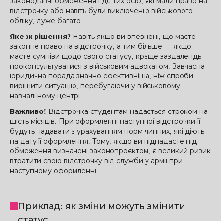
законодавчі обмеження і до тих осіб, які мали право на
відстрочку або навіть були виключені з військового
обліку, дуже багато.
Яке ж рішення?
Навіть якщо ви впевнені, що маєте
законне право на відстрочку, а тим більше — якщо
маєте сумніви щодо свого статусу, краще заздалегідь
проконсультуватися з військовим адвокатом. Завчасна
юридична порада значно ефективніша, ніж спроби
вирішити ситуацію, перебуваючи у військовому
навчальному центрі.
Важливо!
Відстрочка студентам надається строком на
шість місяців. При оформленні наступної відстрочки її
будуть надавати з урахуванням норм чинних, які діють
на дату її оформлення. Тому, якщо ви підпадаєте під
обмеження визначені законопроєктом, є великий ризик
втратити свою відстрочку від служби у армії при
наступному оформленні.
Приклад: як зміни можуть змінити
статус