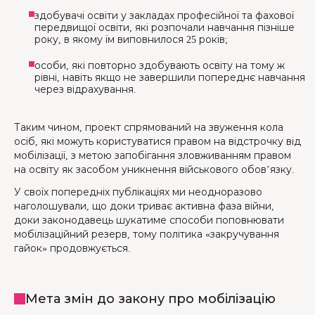
здобувачі освіти у закладах професійної та фахової
передвищої освіти, які розпочали навчання пізніше
року, в якому їм виповнилося 25 років;
особи, які повторно здобувають освіту на тому ж
рівні, навіть якщо не завершили попереднє навчання
через відрахування.
Таким чином, проект спрямований на звуження кола
осіб, які можуть користуватися правом на відстрочку від
мобілізації, з метою запобігання зловживанням правом
на освіту як засобом уникнення військового обов’язку.
У своїх попередніх публікаціях ми неодноразово
наголошували, що доки триває активна фаза війни,
доки законодавець шукатиме способи поповнювати
мобілізаційний резерв, тому політика «закручування
гайок» продовжується.
Мета змін до закону про мобілізацію