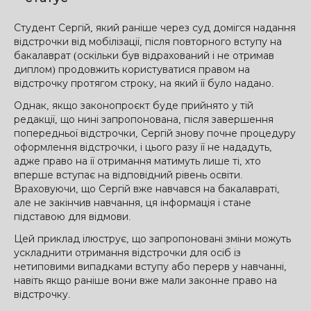
Студент Сергій, який раніше через суд домігся надання
відстрочки від мобілізації, після повторного вступу на
бакалаврат (оскільки був відрахований і не отримав
диплом) продовжить користуватися правом на
відстрочку протягом строку, на який її було надано.
Однак, якщо законопроєкт буде прийнято у тій
редакції, що нині запропонована, після завершення
попередньої відстрочки, Сергій знову почне процедуру
оформлення відстрочки, і цього разу її не нададуть,
адже право на її отримання матимуть лише ті, хто
вперше вступає на відповідний рівень освіти.
Враховуючи, що Сергій вже навчався на бакалавраті,
але не закінчив навчання, ця інформація і стане
підставою для відмови.
Цей приклад ілюструє, що запропоновані зміни можуть
ускладнити отримання відстрочки для осіб із
нетиповими випадками вступу або перерв у навчанні,
навіть якщо раніше вони вже мали законне право на
відстрочку.