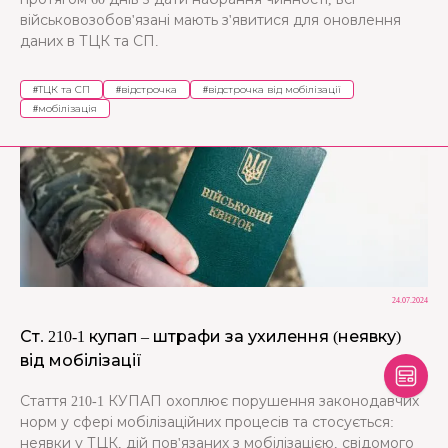
військовозобов'язані мають з'явитися для оновлення
даних в ТЦК та СП.
#
ТЦК та СП
#
відстрочка
#
відстрочка від мобілізації
#
мобілізація
24.07.2024
Ст. 210-1 купап – штрафи за ухилення (неявку)
від мобілізації
Стаття 210-1 КУПАП охоплює порушення законодавчих
норм у сфері мобілізаційних процесів та стосується:
неявки у ТЦК, дій пов'язаних з мобілізацією, свідомого