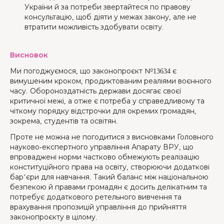
України й за потреби звертайтеся по правову
консультацію, щоб діяти у межах закону, але не
втратити можливість здобувати освіту.
Висновок
Ми погоджуємося, що законопроєкт №13634 є
вимушеним кроком, продиктованим реаліями воєнного
часу. Обороноздатність держави досягає своєї
критичної межі, а отже є потреба у справедливому та
чіткому порядку відстрочки для окремих громадян,
зокрема, студентів та освітян.
Проте не можна не погодитися з висновками Головного
науково-експертного управління Апарату ВРУ, що
впроваджені норми частково обмежують реалізацію
конституційного права на освіту, створюючи додаткові
бар’єри для навчання. Такий баланс між національною
безпекою й правами громадян є досить делікатним та
потребує додаткового ретельного вивчення та
врахування пропозицій управління до прийняття
законопроєкту в цілому.