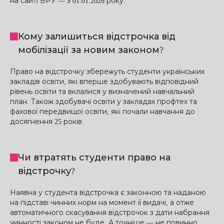
на сайті ВРУ — з 01.01.2026 року.
Кому залишиться відстрочка від
мобілізації за новим законом?
Право на відстрочку збережуть студенти українських
закладів освіти, які вперше здобувають відповідний
рівень освіти та вклалися у визначений навчальний
план. Також здобувачі освіти у закладах профтех та
фахової передвищої освіти, які почали навчання до
досягнення 25 років.
Чи втратять студенти право на
відстрочку?
Наявна у студента відстрочка є законною та наданою
на підставі чинних норм на момент її видачі, а отже
автоматичного скасування відстрочок з дати набрання
чинності законом не буде. А точніше — не повинно