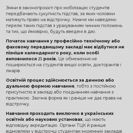
Зміни в законопроєкті про мобілізацію студентів
передбачають сукупність підстав, за яких чоловіки
матимуть право на відстрочку. Нижче ми наведемо
перелік таких підстав з урахуванням чинних положень
та тих, що ймовірно, будуть введені в дію.
Початок навчання у професійно-технічному або
фаховому передвищому закладі має відбутися не
пізніше календарного року, коли особі
виповнилося 25 років.
Це обмеження не
поширюється на студентів вищої освіти, докторантів і
лікарів.
Освітній процес здійснюється за денною або
дуальною формою навчання
, тобто з постійною
присутністю в закладі або поєднанням навчання з
практикою. Заочна форма як і раніше не дає права на
відстрочку.
Навчання проходить виключно в українських
освітніх або наукових установах
, що мають
відповідну акредитацію. Органи ТЦК й раніше
відмовляли у відстрочці студентам іноземних закладів