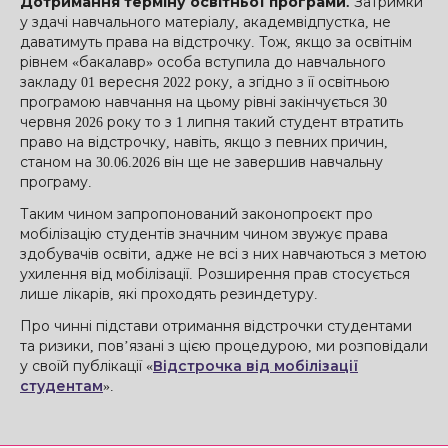
Дотримання терміну освітньої програми.
Затримки
у здачі навчального матеріалу, академвідпустка, не
даватимуть права на відстрочку. Тож, якщо за освітнім
рівнем «бакалавр» особа вступила до навчального
закладу 01 вересня 2022 року, а згідно з її освітньою
програмою навчання на цьому рівні закінчується 30
червня 2026 року то з 1 липня такий студент втратить
право на відстрочку, навіть, якщо з певних причин,
станом на 30.06.2026 він ще не завершив навчальну
програму.
Таким чином запропонований законопроєкт про
мобілізацію студентів значним чином звужує права
здобувачів освіти, адже не всі з них навчаються з метою
ухилення від мобілізації. Розширення прав стосується
лише лікарів, які проходять резиндетуру.
Про чинні підстави отримання відстрочки студентами
та ризики, пов’язані з цією процедурою, ми розповідали
у своїй публікації «
Відстрочка від мобілізації
студентам
».