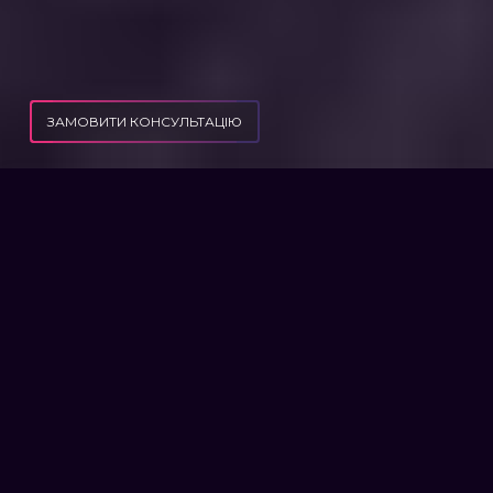
ЗАМОВИТИ КОНСУЛЬТАЦІЮ
ПУБЛІКАЦІЇ
РОЗКЛАД ХВОРОБ ДЛЯ ЗВІЛЬНЕННЯ З ВІЙСЬКОВОЇ СЛУЖБИ
РОЗКЛАД ХВОРОБ ДЛЯ
ЗВІЛЬНЕННЯ ВІД ВІЙСЬКОВОЇ
СЛУЖБИ
Положення про ВЛК у редакції від травня
четвертого числа цього року (Наказ
Міноборони 420 від 27.04.2024 р.) змінило
підходи до порядку визнання можливої
придатності до армійської служби та, як вже
раніше ми згадували в інших публікаціях, до
самої процедури медичної експертизи.