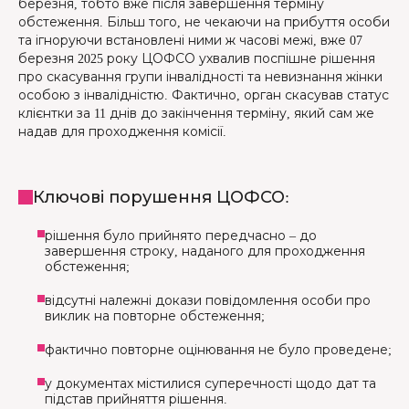
березня, тобто вже після завершення терміну
обстеження. Більш того, не чекаючи на прибуття особи
та ігноруючи встановлені ними ж часові межі, вже 07
березня 2025 року ЦОФСО ухвалив поспішне рішення
про скасування групи інвалідності та невизнання жінки
особою з інвалідністю. Фактично, орган скасував статус
клієнтки за 11 днів до закінчення терміну, який сам же
надав для проходження комісії.
Ключові порушення ЦОФСО:
рішення було прийнято передчасно – до
завершення строку, наданого для проходження
обстеження;
відсутні належні докази повідомлення особи про
виклик на повторне обстеження;
фактично повторне оцінювання не було проведене;
у документах містилися суперечності щодо дат та
підстав прийняття рішення.