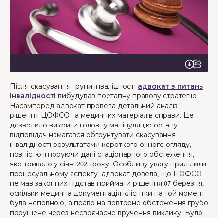
Після скасування групи інвалідності
адвокат з питань
інвалідності
вибудував поетапну правову стратегію.
Насамперед адвокат провела детальний аналіз
рішення ЦОФСО та медичних матеріалів справи. Це
дозволило викрити головну маніпуляцію органу –
відповідач намагався обґрунтувати скасування
інвалідності результатами короткого очного огляду,
повністю ігноруючи дані стаціонарного обстеження,
яке тривало у січні 2025 року. Особливу увагу приділили
процесуальному аспекту: адвокат довела, що ЦОФСО
не мав законних підстав приймати рішення 07 березня,
оскільки медична документація клієнтки на той момент
була неповною, а право на повторне обстеження грубо
порушене через несвоєчасне вручення виклику. Було