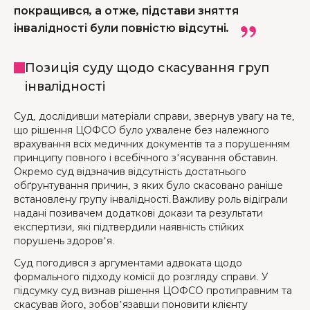
покращився, а отже, підстави зняття
інвалідності були повністю відсутні.
Позиція суду щодо скасування груп
інвалідності
Суд, дослідивши матеріали справи, звернув увагу на те,
що рішення ЦОФСО було ухвалене без належного
врахування всіх медичних документів та з порушенням
принципу повного і всебічного з’ясування обставин.
Окремо суд відзначив відсутність достатнього
обґрунтування причин, з яких було скасовано раніше
встановлену групу інвалідності.Важливу роль відіграли
надані позивачем додаткові докази та результати
експертизи, які підтвердили наявність стійких
порушень здоров’я.
Суд погодився з аргументами адвоката щодо
формального підходу комісії до розгляду справи. У
підсумку суд визнав рішення ЦОФСО протиправним та
скасував його, зобов’язавши поновити клієнту