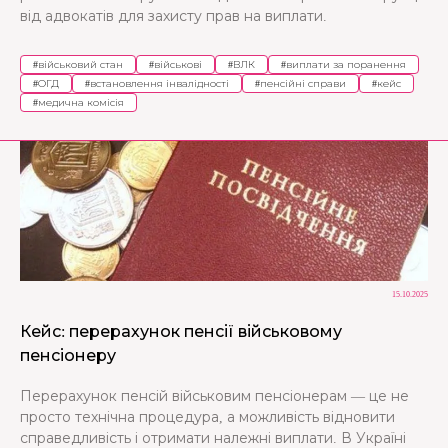
від адвокатів для захисту прав на виплати.
#
військовий стан
#
військові
#
ВЛК
#
виплати за поранення
#
ОГД
#
встановлення інвалідності
#
пенсійні справи
#
кейс
#
медична комісія
15.10.2025
Кейс: перерахунок пенсії військовому
пенсіонеру
Перерахунок пенсій військовим пенсіонерам — це не
просто технічна процедура, а можливість відновити
справедливість і отримати належні виплати. В Україні