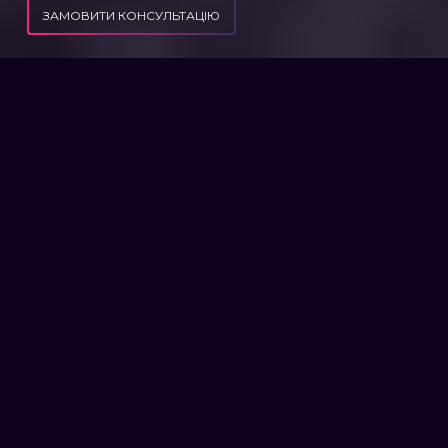
ЗАМОВИТИ КОНСУЛЬТАЦІЮ
ПУБЛІКАЦІЇ
КОМУНАЛЬНІ БОРГИ - ЯК ОСББ МОЖЕ СТЯГУВАТИ БОРГИ З БОРЖНИКІВ
КОМУНАЛЬНІ БОРГИ - ЯК
ОСББ МОЖЕ СТЯГУВАТИ
БОРГИ З БОРЖНИКІВ
Борги за комунальні послуги можуть
виникати з різних причин у різних мешканців
багатоквартирного будинку. Не всі люди
прагнуть закрити неоплачені рахунки перед
постачальниками комунальних послуг. Цим
вони створюють складнощі для інших
мешканців. Через подібні ситуації виникає
серйозне фінансове навантаження на ОСББ,
порушується своєчасне обслуговування
будинку.
Існують різні варіанти того, як можна