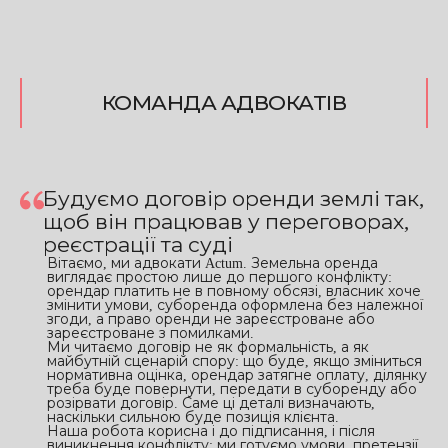
КОМАНДА АДВОКАТІВ
Будуємо договір оренди землі так,
щоб він працював у переговорах,
реєстрації та суді
Вітаємо, ми адвокати Actum. Земельна оренда
виглядає простою лише до першого конфлікту:
орендар платить не в повному обсязі, власник хоче
змінити умови, суборенда оформлена без належної
згоди, а право оренди не зареєстроване або
зареєстроване з помилками.
Ми читаємо договір не як формальність, а як
майбутній сценарій спору: що буде, якщо зміниться
нормативна оцінка, орендар затягне оплату, ділянку
треба буде повернути, передати в суборенду або
розірвати договір. Саме ці деталі визначають,
наскільки сильною буде позиція клієнта.
Наша робота корисна і до підписання, і після
виникнення конфлікту: ми готуємо умови, претензії,