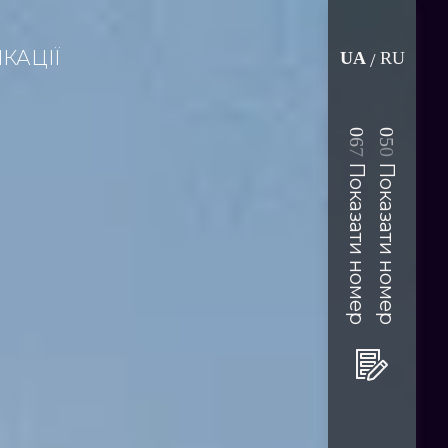
КАЦІЇ
UA
RU
/
0
0
6
5
7
0
Показати номер
Показати номер