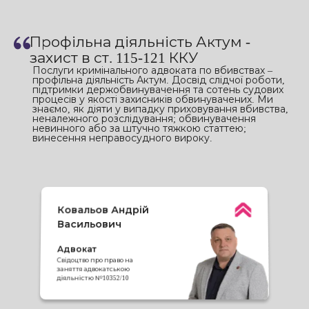
Профільна діяльність Актум -
захист в ст. 115-121 ККУ
Послуги кримінального адвоката по вбивствах –
профільна діяльність Актум. Досвід слідчої роботи,
підтримки держобвинувачення та сотень судових
процесів у якості захисників обвинувачених. Ми
знаємо, як діяти у випадку приховування вбивства,
неналежного розслідування; обвинувачення
невинного або за штучно тяжкою статтею;
винесення неправосудного вироку.
Ковальов Андрій
Васильович
Адвокат
Свідоцтво про право на
заняття адвокатською
діяльністю №10352/10