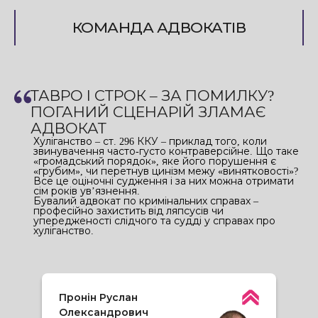
КОМАНДА АДВОКАТІВ
ТАВРО І СТРОК – ЗА ПОМИЛКУ?
ПОГАНИЙ СЦЕНАРІЙ ЗЛАМАЄ
АДВОКАТ
Хуліганство – ст. 296 ККУ – приклад того, коли
звинувачення часто-густо контраверсійне. Що таке
«громадський порядок», яке його порушення є
«грубим», чи перетнув цинізм межу «винятковості»?
Все це оціночні судження і за них можна отримати
сім років ув’язнення.
Бувалий адвокат по кримінальних справах –
професійно захистить від ляпсусів чи
упередженості слідчого та судді у справах про
хуліганство.
Пронін Руслан
Олександрович