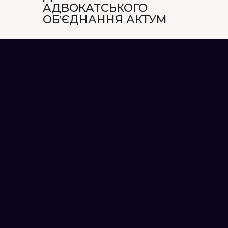
АДВОКАТСЬКОГО
ОБ'ЄДНАННЯ АКТУМ
Кримінальний кодекс України
детально регламентує поняття
хуліганства, але його трактування
може бути неоднозначним.
Досвідчений адвокат допоможе
розібратися у всіх нюансах і знайти
найкращий алгоритм захисту
Топ-10 адвокатських
“Вибір клієнта.
об’єднань Києва 2026
ТОП-100 юристів
України 2026”