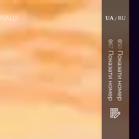
КАЦІЇ
UA
RU
/
0
0
6
5
7
0
Показати номер
Показати номер