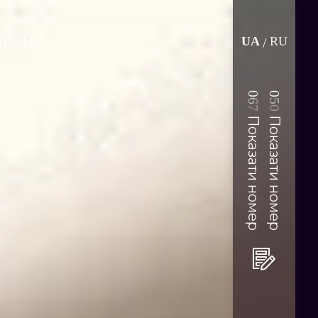
КАЦІЇ
UA
RU
/
0
0
6
5
7
0
Показати номер
Показати номер